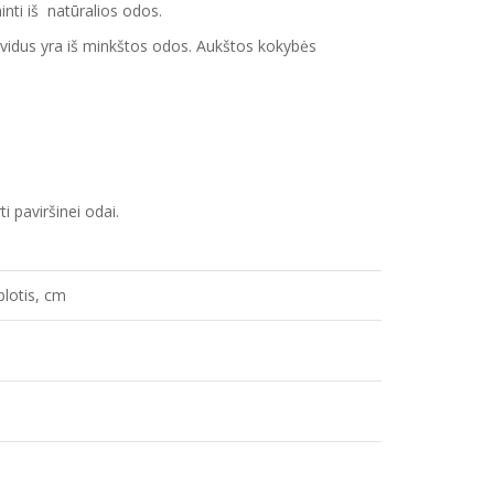
inti iš natūralios odos.
to vidus yra iš minkštos odos. Aukštos kokybės
ti paviršinei odai.
plotis, cm