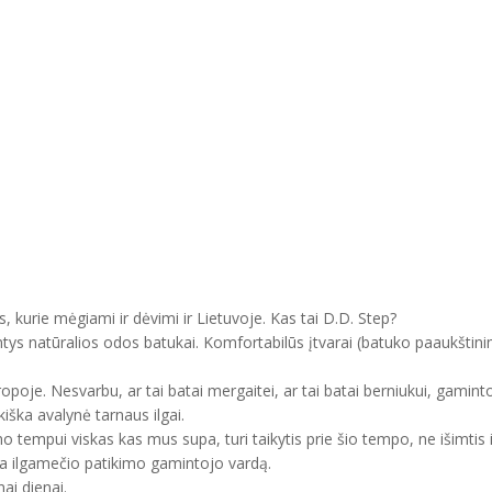
, kurie mėgiami ir dėvimi ir Lietuvoje. Kas tai D.D. Step?
ntys natūralios odos batukai. Komfortabilūs įtvarai (batuko paaukštini
uropoje. Nesvarbu, ar tai batai mergaitei, ar tai batai berniukui, gam
kiška avalynė tarnaus ilgai.
mo tempui viskas kas mus supa, turi taikytis prie šio tempo, ne išimtis 
ma ilgamečio patikimo gamintojo vardą.
ai dienai.