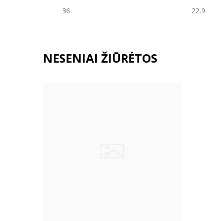
36
22,9
NESENIAI ŽIŪRĖTOS