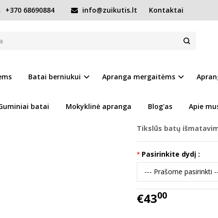
+370 68690884
info@zuikutis.lt
Kontaktai
 batai 31-36 d. S063-61983L
 D. S063-61983L
Prekės kodas:
15480-S0
iems
Batai berniukui
Apranga mergaitėms
Apran
Ų SĄRAŠĄ
Turimas kiekis:
Prekė s
Guminiai batai
Mokyklinė apranga
Blog'as
Apie mu
Tikslūs batų išmatavi
Pasirinkite dydį :
00
€43