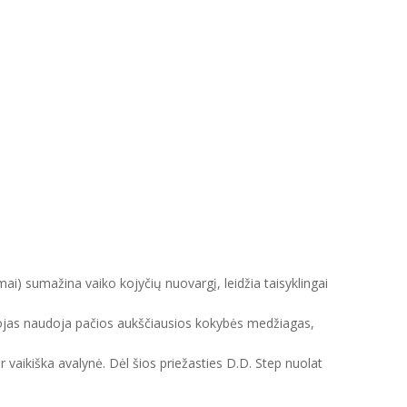
mai) sumažina vaiko kojyčių nuovargį, leidžia taisyklingai
intojas naudoja pačios aukščiausios kokybės medžiagas,
ir vaikiška avalynė. Dėl šios priežasties D.D. Step nuolat