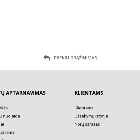
PREKIŲ GRĄŽINIMAS
TŲ APTARNAVIMAS
KLIENTAMS
ekės
Klientams
u nuolaida
Užsakymų istorija
ai
Norų sąrašas
rąžinimai