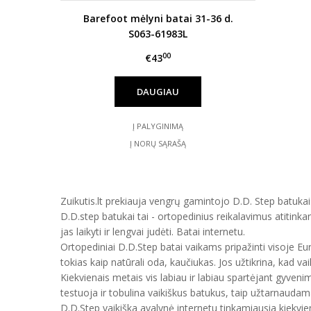
Barefoot mėlyni batai 31-36 d.
S063-61983L
00
€43
DAUGIAU
Į PALYGINIMĄ
Į NORŲ SĄRAŠĄ
Zuikutis.lt prekiauja vengrų gamintojo D.D. Step batukais
D.D.step batukai tai - ortopedinius reikalavimus atitinka
jas laikyti ir lengvai judėti. Batai internetu.
Ortopediniai D.D.Step batai vaikams pripažinti visoje E
tokias kaip natūrali oda, kaučiukas. Jos užtikrina, kad vai
Kiekvienais metais vis labiau ir labiau spartėjant gyveni
testuoja ir tobulina vaikiškus batukus, taip užtarnauda
D.D.Step vaikiška avalynė internetu tinkamiausia kiekvien