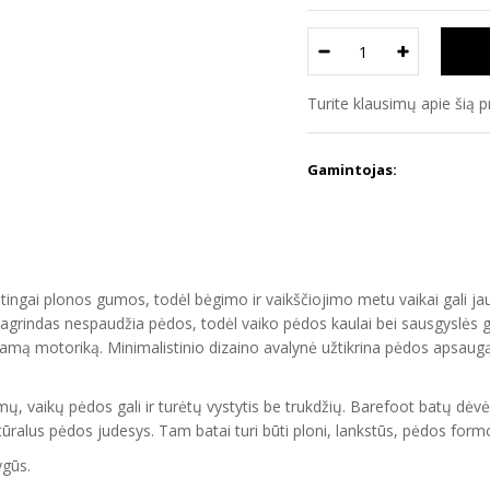
Turite klausimų apie šią 
Gamintojas:
ngai plonos gumos, todėl bėgimo ir vaikščiojimo metu vaikai gali jaust
grindas nespaudžia pėdos, todėl vaiko pėdos kaulai bei sausgyslės gal
nkamą motoriką. Minimalistinio dizaino avalynė užtikrina pėdos apsaugą 
 vaikų pėdos gali ir turėtų vystytis be trukdžių. Barefoot batų dėvėj
alus pėdos judesys. Tam batai turi būti ploni, lankstūs, pėdos formos 
ygūs.