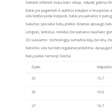
Siekiant užtikrinti švarą bato viduje, vidpadį galima i
Batai yra pagaminti iš aukštos kokybės ir
kruopščiai a
oda
leidžia pėdai kvėpuoti,
batai yra patvarūs ir pato
Sukurtas specialus batų priekio dizainas apsaugo ba
Lengvas, lankstus, neslidus bei patvarus kaučiuko
gu
3D susiuvimo technologija sumažina klijų bei kitų 
Batvirš
io o
da turi būti reguliariai prižiūrima. Apsaug
Batų padas tamsoje šviečia.
Dydis
Vidpadžio
25
15,7
26
16,0
27
16,7