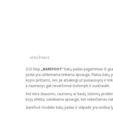
APRAŠYMAS
D.D.Step
„BAREFOOT“
batų padas pagamintas iš ypati
pėdai yra užtikrinama tinkama apsauga. Platus batų pa
kojos pirštams, nes jie atsakingi už pusiausvyrą ir ti
ir raumenys gali nevaržomai išsitempti ir susitraukti.
Kol nėra skausmo, raumenų ar kaulų sistemų problemų,
kojų efektą: suteikiama apsauga, bet nekeičiamas natūr
Barefoot modelio batų padas ir vidpadis yra visiškai l