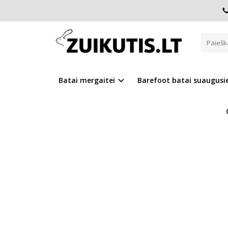
Pagrindinis
D.D.Step batai berniukams
Barefoot mėlyni
BAREFOOT MĖLYNI BATAI 31-36
Batai mergaitei
Barefoot batai suaugus
Į PALYGINIMĄ
Į NOR