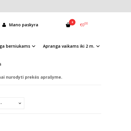
0
00
Mano paskyra
€0
63-61983L
ga berniukams
Apranga vaikams iki 2 m.
andėlyje
s
mai nurodyti prekės aprašyme.