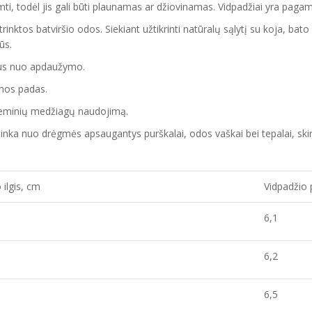
šimti, todėl jis gali būti plaunamas ar džiovinamas. Vidpadžiai yra pagam
trinktos batviršio
odos.
Siekiant užtikrinti natūralų sąlytį su koja, ba
gūs.
tus nuo apdaužymo.
mos
padas
.
cheminių medžiagų naudojimą.
ai tinka nuo drėgmės apsaugantys purškalai
,
odos vaškai bei tepalai, skir
 ilgis, cm
Vidpadžio 
6,1
6,2
6,5