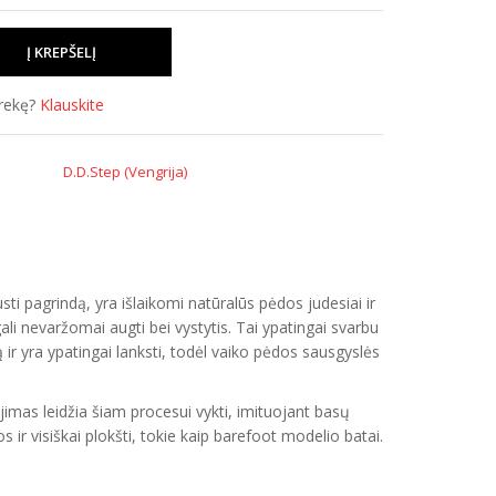
prekę?
Klauskite
D.D.Step (Vengrija)
i pagrindą, yra išlaikomi natūralūs pėdos judesiai ir
i nevaržomai augti bei vystytis. Tai ypatingai svarbu
ir yra ypatingai lanksti, todėl vaiko pėdos sausgyslės
imas leidžia šiam procesui vykti, imituojant basų
ir visiškai plokšti, tokie kaip barefoot modelio batai.