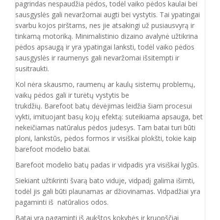
pagrindas nespaudžia pėdos, todėl vaiko pėdos kaulai bei
sausgyslės gali nevaržomai augti bei vystytis. Tai ypatingai
svarbu kojos pirštams, nes jie atsakingi už pusiausvyrą ir
tinkamą motoriką. Minimalistinio dizaino avalynė užtikrina
pėdos apsaugą ir yra ypatingai lanksti, todėl vaiko pėdos
sausgyslės ir raumenys gali nevaržomai išsitempti ir
susitraukti.
Kol nėra skausmo, raumenų ar kaulų sistemų problemų,
vaikų pėdos gali ir turėtų vystytis be
trukdžių. Barefoot batų dėvėjimas leidžia šiam procesui
vykti, imituojant basų kojų efektą: suteikiama apsauga, bet
nekeičiamas natūralus pėdos judesys. Tam batai turi būti
ploni, lankstūs, pėdos formos ir visiškai plokšti, tokie kaip
barefoot modelio batai.
Barefoot modelio batų padas ir vidpadis yra visiškai lygūs.
Siekiant užtikrinti švarą bato viduje, vidpadį galima išimti,
todėl jis gali būti plaunamas ar džiovinamas. Vidpadžiai yra
pagaminti iš natūralios odos.
Batai yra pagaminti iš aukštos kokybės ir
kruopščiai