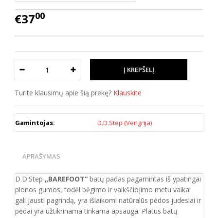
00
€37
Turite klausimų apie šią prekę?
Klauskite
Gamintojas:
D.D.Step (Vengrija)
APRAŠYMAS
D.D.Step
„BAREFOOT“
batų padas pagamintas iš ypatingai
plonos gumos, todėl bėgimo ir vaikščiojimo metu vaikai
gali jausti pagrindą, yra išlaikomi natūralūs pėdos judesiai ir
pėdai yra užtikrinama tinkama apsauga. Platus batų