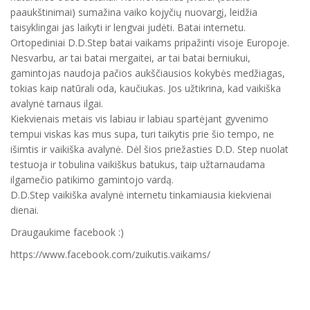
paaukštinimai) sumažina vaiko kojyčių nuovargį, leidžia
taisyklingai jas laikyti ir lengvai judėti. Batai internetu.
Ortopediniai D.D.Step batai vaikams pripažinti visoje Europoje.
Nesvarbu, ar tai batai mergaitei, ar tai batai berniukui,
gamintojas naudoja pačios aukščiausios kokybės medžiagas,
tokias kaip natūrali oda, kaučiukas. Jos užtikrina, kad vaikiška
avalynė tarnaus ilgai.
Kiekvienais metais vis labiau ir labiau spartėjant gyvenimo
tempui viskas kas mus supa, turi taikytis prie šio tempo, ne
išimtis ir vaikiška avalynė. Dėl šios priežasties D.D. Step nuolat
testuoja ir tobulina vaikiškus batukus, taip užtarnaudama
ilgamečio patikimo gamintojo vardą.
D.D.Step vaikiška avalynė internetu tinkamiausia kiekvienai
dienai.
Draugaukime facebook :)
https://www.facebook.com/zuikutis.vaikams/