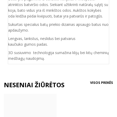
atrinktos batviršio
odos.
Siekiant užtikrinti natūralų sąlytį su
koja, bato vidus yra iš minkštos odos. Aukštos kokybės
oda
leidžia pėdai kvėpuoti,
batai yra patvarūs ir patogūs.
Sukurtas specialus batų priekio dizainas apsaugo batus nuo
apdaužymo.
Lengvas, lankstus, neslidus bei patvarus
kaučiuko
gumos
padas
.
3D susiuvimo technologija sumažina klijų bei kitų cheminių
medžiagų naudojimą.
VISOS PREKĖS
NESENIAI ŽIŪRĖTOS