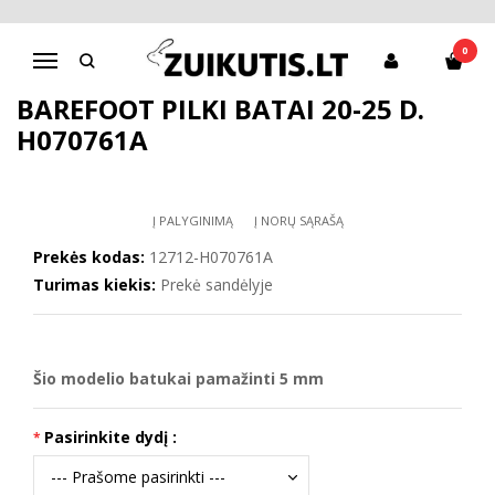
Pagrindinis
D.D.Step batai berniukams
Barefoot pilki batai 20-25 d. H070761A
0
Navigacija
BAREFOOT PILKI BATAI 20-25 D.
H070761A
Į PALYGINIMĄ
Į NORŲ SĄRAŠĄ
Prekės kodas:
12712-H070761A
Turimas kiekis:
Prekė sandėlyje
Šio modelio
batukai pamažinti 5 mm
Pasirinkite dydį :