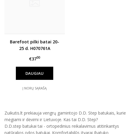
Barefoot pilki batai 20-
25 d. H070761A
00
€37
DAUGIAU
Į NORŲ SĄRAŠĄ
Zuikutis.lt prekiauja vengrų gamintojo D.D. Step batukais, kurie
mėgiami ir dėvimi ir Lietuvoje. Kas tai D.D. Step?
D.D.step batukai tai - ortopedinius reikalavimus atitinkantys
natūralios odos batukai. Komfortabilūs įtvarai (batuko