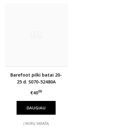
Barefoot pilki batai 20-
25 d. S070-52480A
00
€40
DAUGIAU
Į NORŲ SĄRAŠĄ