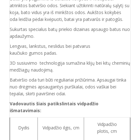
atrinktos batviršio
odos.
Siekiant užtikrinti natūralų sąlytį su
koja, bato vidus yra iš minkštos odos. Aukštos kokybės
oda
leidžia pėdai kvėpuoti,
batai yra patvarūs ir patogūs.
Sukurtas specialus batų priekio dizainas apsaugo batus nuo
apdaužymo.
Lengvas, lankstus, neslidus bei patvarus
kaučiuko
gumos
padas
.
3D susiuvimo technologija sumažina klijų bei kitų cheminių
medžiagų naudojimą.
Batvirš
io o
da turi būti reguliariai prižiūrima. Apsaugai tinka
nuo drėgmės apsaugantys purškalai
,
odos vaškai bei
tepalai, skirti paviršinei odai.
Vadovautis šiais patikslintais vidpadžio
išmatavimais:
Vidpadžio
Dydis
Vidpadžio ilgis, cm
plotis, cm