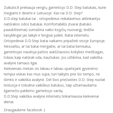
Zuikutis.lt prekiauja vengrų gamintojo D.D. Step batukais, kurie
mėgiami ir dėvimi ir Lietuvoje. Kas tai D.D. Step?
D.D.step batukai tai - ortopedinius reikalavimus atitinkantys
natūralios odos batukai. Komfortabilūs įtvarai (batuko
paaukštinimai) sumažina vaiko kojyčių nuovargį, leidžia
taisyklingai jas laikyti ir lengvai judėti. Batai internetu.
Ortopediniai D.D.Step batai vaikams pripažinti visoje Europoje.
Nesvarbu, ar tai batai mergaitei, ar tai batai berniukui,
gamintojas naudoja pačios aukščiausios kokybės medžiagas,
tokias kaip natūrali oda, kaučiukas. Jos užtikrina, kad vaikiška
avalynė tarnaus ilgai.
Kiekvienais metais vis labiau ir labiau spartėjant gyvenimo
tempui viskas kas mus supa, turi taikytis prie šio tempo, ne
išimtis ir vaikiška avalynė. Dėl šios priežasties D.D. Step nuolat
testuoja ir tobulina vaikiškus batukus, taip užtarnaudama
ilgamečio patikimo gamintojo vardą.
D.D.Step vaikiška avalynė internetu tinkamiausia kiekvienai
dienai.
Draugaukime facebook :)