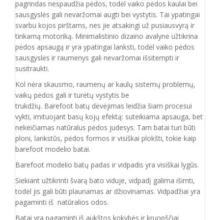
pagrindas nespaudžia pėdos, todėl vaiko pėdos kaulai bei
sausgyslės gali nevaržomai augti bei vystytis. Tai ypatingai
svarbu kojos pirštams, nes jie atsakingi už pusiausvyrą ir
tinkamą motoriką. Minimalistinio dizaino avalynė užtikrina
pėdos apsaugą ir yra ypatingai lanksti, todėl vaiko pėdos
sausgyslės ir raumenys gali nevaržomai išsitempti ir
susitraukti.
Kol nėra skausmo, raumenų ar kaulų sistemų problemų,
vaikų pėdos gali ir turėtų vystytis be
trukdžių. Barefoot batų dėvėjimas leidžia šiam procesui
vykti, imituojant basų kojų efektą: suteikiama apsauga, bet
nekeičiamas natūralus pėdos judesys. Tam batai turi būti
ploni, lankstūs, pėdos formos ir visiškai plokšti, tokie kaip
barefoot modelio batai.
Barefoot modelio batų padas ir vidpadis yra visiškai lygūs.
Siekiant užtikrinti švarą bato viduje, vidpadį galima išimti,
todėl jis gali būti plaunamas ar džiovinamas. Vidpadžiai yra
pagaminti iš natūralios odos.
Batai yra pagaminti iš aukštos kokybės ir
kruopščiai