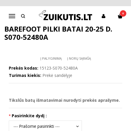
Pagrindinis
D.D.Step batai berniukams
Barefoot pilki batai 20-25 d. S070-52480A
0
Navigacija
BAREFOOT PILKI BATAI 20-25 D.
S070-52480A
Į PALYGINIMĄ
Į NORŲ SĄRAŠĄ
Prekės kodas:
15123-S070-52480A
Turimas kiekis:
Prekė sandėlyje
Tikslūs batų išmatavimai nurodyti prekės aprašyme.
Pasirinkite dydį :