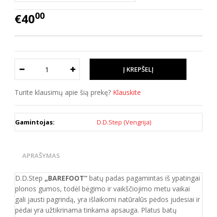
00
€40
Turite klausimų apie šią prekę?
Klauskite
Gamintojas:
D.D.Step (Vengrija)
APRAŠYMAS
D.D.Step
„BAREFOOT“
batų padas pagamintas iš ypatingai
plonos gumos, todėl bėgimo ir vaikščiojimo metu vaikai
gali jausti pagrindą, yra išlaikomi natūralūs pėdos judesiai ir
pėdai yra užtikrinama tinkama apsauga. Platus batų