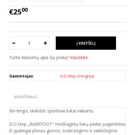
00
€25
Turite klausimų apie šią prekę?
Klauskite
Gamintojas:
D.D.Step (Vengrija)
APRAŠYMAS
Itin lengvi, lankstūs sportiniai batai vaikams.
D.D.Step „BAREFOOT“ medžiaginių batų padas pagamintas
iš ypatingai plonos gumos, todėl bėgimo ir vaikščiojimo