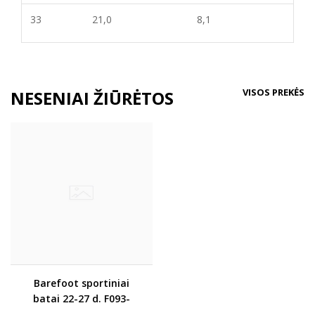
33
21,0
8,
1
VISOS PREKĖS
NESENIAI ŽIŪRĖTOS
Barefoot sportiniai
batai 22-27 d. F093-
61333A