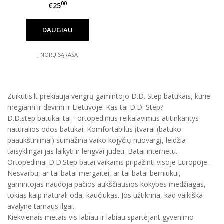
00
€25
DAUGIAU
Į NORŲ SĄRAŠĄ
Zuikutis.lt prekiauja vengrų gamintojo D.D. Step batukais, kurie
mėgiami ir dėvimi ir Lietuvoje. Kas tai D.D. Step?
D.D.step batukai tai - ortopedinius reikalavimus atitinkantys
natūralios odos batukai. Komfortabilūs įtvarai (batuko
paaukštinimai) sumažina vaiko kojyčių nuovargį, leidžia
taisyklingai jas laikyti ir lengvai judėti. Batai internetu.
Ortopediniai D.D.Step batai vaikams pripažinti visoje Europoje.
Nesvarbu, ar tai batai mergaitei, ar tai batai berniukui,
gamintojas naudoja pačios aukščiausios kokybės medžiagas,
tokias kaip natūrali oda, kaučiukas. Jos užtikrina, kad vaikiška
avalynė tarnaus ilgai.
Kiekvienais metais vis labiau ir labiau spartėjant gyvenimo