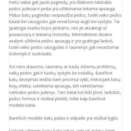
metu vaikai gali jausti pagrindą, yra išlaikomi natūralūs
pėdos judesiai ir pėdai yra užtikrinama tinkama apsauga.
Platus batų pagrindas nespaudžia pėdos, todėl vaiko pėdos
kaulai bei sausgyslės gali nevaržomai augti bei vystytis. Tai
ypatingai svarbu kojos pirštams, nes jie atsakingi už
pusiausvyrą ir tinkamą motoriką. Minimalistinio dizaino
avalynė užtikrina pėdos apsaugą ir yra ypatingai lanksti,
todėl vaiko pėdos sausgyslės ir raumenys gali nevaržomai
išsitempti ir susitraukti.
Kol nėra skausmo, raumenų ar kaulų sistemų problemų,
vaikų pėdos gali ir turėtų vystytis be trukdžių. Barefoot
batų dėvėjimas leidžia šiam procesui vykti, imituojant basų
kojų efektą: suteikiama apsauga, bet nekeičiamas
natūralus pėdos judesys. Tam batai turi būti ploni, lankstūs,
pėdos formos ir visiškai plokšti, tokie kaip barefoot
modelio batai.
Barefoot modelio batų padas ir vidpadis yra visiškai lygūs.
Siekiant užtikrinti švarą bato viduje, vidpadį galima išimti,