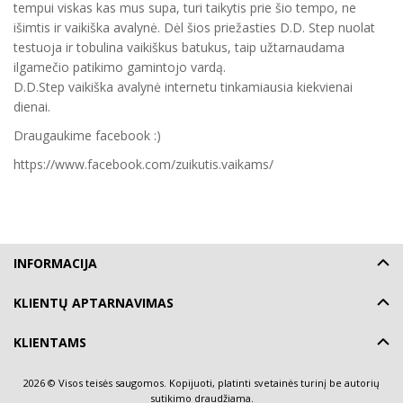
tempui viskas kas mus supa, turi taikytis prie šio tempo, ne
išimtis ir vaikiška avalynė. Dėl šios priežasties D.D. Step nuolat
testuoja ir tobulina vaikiškus batukus, taip užtarnaudama
ilgamečio patikimo gamintojo vardą.
D.D.Step vaikiška avalynė internetu tinkamiausia kiekvienai
dienai.
Draugaukime facebook :)
https://www.facebook.com/zuikutis.vaikams/
INFORMACIJA
KLIENTŲ APTARNAVIMAS
KLIENTAMS
2026 © Visos teisės saugomos. Kopijuoti, platinti svetainės turinį be autorių
sutikimo draudžiama.