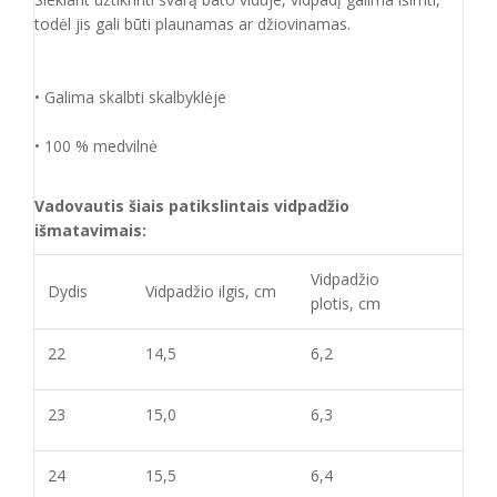
todėl jis gali būti plaunamas ar džiovinamas.
• Galima skalbti skalbyklėje
• 100 % medvilnė
Vadovautis šiais patikslintais vidpadžio
išmatavimais:
Vidpadžio
Dydis
Vidpadžio ilgis, cm
plotis, cm
22
14,5
6,2
23
15,0
6,3
24
15,5
6,4