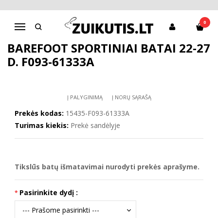
Pagrindinis
Sportiniai bateliai
Barefoot sportiniai batai 22-27 d. F093-61333A
0
Navigacija
BAREFOOT SPORTINIAI BATAI 22-27
D. F093-61333A
Į PALYGINIMĄ
Į NORŲ SĄRAŠĄ
Prekės kodas:
15435-F093-61333A
Turimas kiekis:
Prekė sandėlyje
Tikslūs batų išmatavimai nurodyti prekės aprašyme.
Pasirinkite dydį :