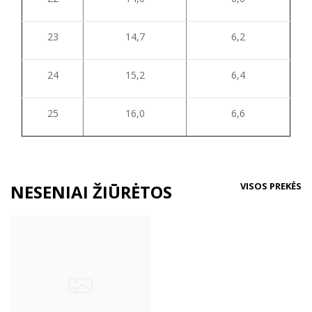
23
14,7
6,2
24
15,2
6,4
25
16,0
6,6
VISOS PREKĖS
NESENIAI ŽIŪRĖTOS