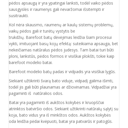
pėdos apsaugą ir yra ypatingai lanksti, todėl vaiko pėdos
sausgyslės ir raumenys gali nevaržomai išsitempti ir
susitraukti.
Kol nėra skausmo, raumenų ar kaulų sistemų problemų,
vaikų pėdos gali ir turėtų vystytis be
trukdžių. Barefoot batų dėvėjimas leidžia šiam procesui
vykti, imituojant basų kojų efektą: suteikiama apsauga, bet
nekeičiamas natūralus pėdos judesys. Tam batai turi būti
ploni, lankstūs, pėdos formos ir visiškai plokšti, tokie kaip
barefoot modelio batai.
Barefoot modelio batų padas ir vidpadis yra visiškai lygūs.
Siekiant užtikrinti švarą bato viduje, vidpadį galima išimti,
todėl jis gali būti plaunamas ar džiovinamas. Vidpadžiai yra
pagaminti iš natūralios odos.
Batai yra pagaminti iš aukštos kokybės ir
kruopščiai
atrinktos batviršio
odos.
Siekiant užtikrinti natūralų sąlytį su
koja, bato vidus yra iš minkštos odos. Aukštos kokybės
oda
leidžia pėdai kvėpuoti,
batai yra patvarūs ir patogūs.