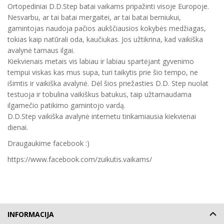
Ortopediniai D.D.Step batai vaikams pripažinti visoje Europoje.
Nesvarbu, ar tai batai mergaitei, ar tai batai berniukui,
gamintojas naudoja pačios aukščiausios kokybės medžiagas,
tokias kaip natūrali oda, kaučiukas. Jos užtikrina, kad vaikiška
avalynė tarnaus ilgai.
Kiekvienais metais vis labiau ir labiau spartėjant gyvenimo
tempui viskas kas mus supa, turi taikytis prie šio tempo, ne
išimtis ir vaikiška avalynė. Dėl šios priežasties D.D. Step nuolat
testuoja ir tobulina vaikiškus batukus, taip užtarnaudama
ilgamečio patikimo gamintojo vardą.
D.D.Step vaikiška avalynė internetu tinkamiausia kiekvienai
dienai.
Draugaukime facebook :)
https://www.facebook.com/zuikutis.vaikams/
INFORMACIJA