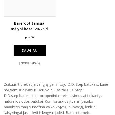
Barefoot tamsiai
mėlyni batai 20-25 d.
S070-337
00
€39
DAUGIAU
Į NORŲ SĄRAŠĄ
Zuikutis.lt prekiauja vengrų gamintojo D.D. Step batukais, kurie
mėgiami ir dėvimi ir Lietuvoje. Kas tai D.D. Step?
D.D.step batukai tai - ortopedinius reikalavimus atitinkantys
natūralios odos batukai. Komfortabilūs įtvarai (batuko
paaukštinimai) sumažina vaiko kojyčių nuovargį, leidžia
taisyklingai jas laikyti ir lengvai judėti. Batai internetu.