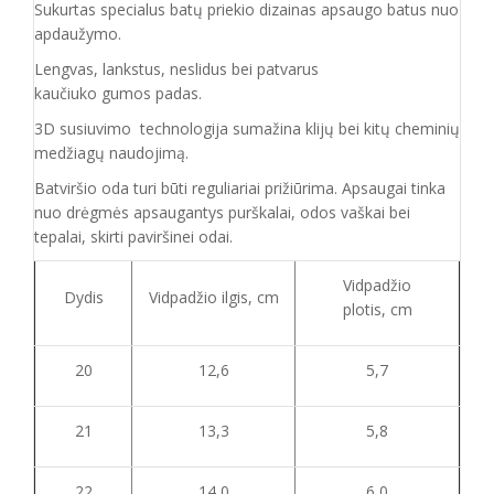
Sukurtas specialus batų priekio dizainas apsaugo batus nuo
apdaužymo.
Lengvas, lankstus, neslidus bei patvarus
kaučiuko
gumos
padas
.
3D susiuvimo technologija sumažina klijų bei kitų cheminių
medžiagų naudojimą.
Batvirš
io o
da turi būti reguliariai prižiūrima. Apsaugai tinka
nuo drėgmės apsaugantys purškalai
,
odos vaškai bei
tepalai, skirti paviršinei odai.
Vidpadžio
Dydis
Vidpadžio ilgis, cm
plotis, cm
20
12,6
5,7
21
13,3
5,8
22
14,0
6,0