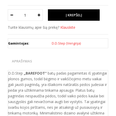
Turite klausimų apie šią prekę?
Klauskite
Gamintojas:
D.D.Step (Vengrija)
APRAŠYMAS
D.D.Step
„BAREFOOT“
batų padas pagamintas iš ypatingai
plonos gumos, todėl bėgimo ir vaikščiojimo metu vaikai
gali jausti pagrindą, yra išlaikomi natūralūs pėdos judesiai ir
pėdai yra užtikrinama tinkama apsauga. Platus batų
pagrindas nespaudžia pėdos, todėl vaiko pėdos kaulai bei
sausgyslės gali nevaržomai augti bei vystytis. Tai ypatingai
svarbu kojos pirštams, nes jie atsakingi už pusiausvyrą ir
tinkamą motoriką. Minimalistinio dizaino avalynė užtikrina