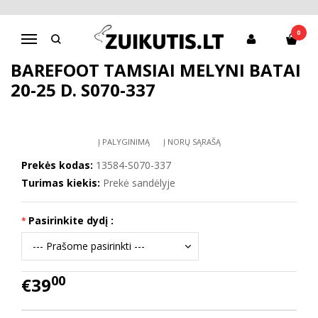
Pagrindinis
Batai berniukui
D.D.Step batai berniukams
Barefoot tamsiai mėlyni batai 20-25 d. S070-337
0
Navigacija
BAREFOOT TAMSIAI MĖLYNI BATAI
20-25 D. S070-337
Į PALYGINIMĄ
Į NORŲ SĄRAŠĄ
Prekės kodas:
13584-S070-337
Turimas kiekis:
Prekė sandėlyje
Pasirinkite dydį :
00
€39