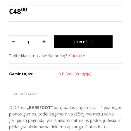
00
€48
Turite klausimų apie šią prekę?
Klauskite
Gamintojas:
D.D.Step (Vengrija)
APRAŠYMAS
D.D.Step
„BAREFOOT“
batų padas pagamintas iš ypatingai
plonos gumos, todėl bėgimo ir vaikščiojimo metu vaikai
gali jausti pagrindą, yra išlaikomi natūralūs pėdos judesiai ir
pėdai yra užtikrinama tinkama apsauga. Platus batų