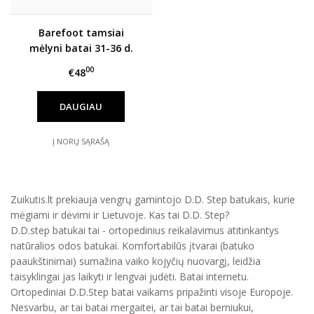
Barefoot tamsiai
mėlyni batai 31-36 d.
A063-42719L
00
€48
DAUGIAU
Į NORŲ SĄRAŠĄ
Zuikutis.lt prekiauja vengrų gamintojo D.D. Step batukais, kurie
mėgiami ir dėvimi ir Lietuvoje. Kas tai D.D. Step?
D.D.step batukai tai - ortopedinius reikalavimus atitinkantys
natūralios odos batukai. Komfortabilūs įtvarai (batuko
paaukštinimai) sumažina vaiko kojyčių nuovargį, leidžia
taisyklingai jas laikyti ir lengvai judėti. Batai internetu.
Ortopediniai D.D.Step batai vaikams pripažinti visoje Europoje.
Nesvarbu, ar tai batai mergaitei, ar tai batai berniukui,