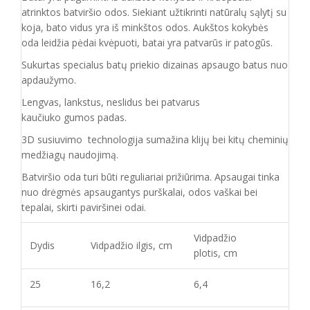
atrinktos batviršio
odos.
Siekiant užtikrinti natūralų sąlytį su
koja, bato vidus yra iš minkštos odos. Aukštos kokybės
oda
leidžia pėdai kvėpuoti,
batai yra patvarūs ir patogūs.
Sukurtas specialus batų priekio dizainas apsaugo batus nuo
apdaužymo.
Lengvas, lankstus, neslidus bei patvarus
kaučiuko
gumos
padas
.
3D susiuvimo technologija sumažina klijų bei kitų cheminių
medžiagų naudojimą.
Batvirš
io o
da turi būti reguliariai prižiūrima. Apsaugai tinka
nuo drėgmės apsaugantys purškalai
,
odos vaškai bei
tepalai, skirti paviršinei odai.
Vidpadžio
Dydis
Vidpadžio ilgis, cm
plotis, cm
25
16,2
6,4