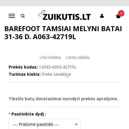
Pagrindinis
Batai berniukui
D.D.Step batai berniukams
Barefoot tamsiai mėlyni batai 31-36 d. A063-42719L
0
Navigacija
BAREFOOT TAMSIAI MĖLYNI BATAI
31-36 D. A063-42719L
Į PALYGINIMĄ
Į NORŲ SĄRAŠĄ
Prekės kodas:
14343-A063-42719L
Turimas kiekis:
Prekė sandėlyje
Tikslūs batų išmatavimai nurodyti prekės aprašyme.
Pasirinkite dydį :