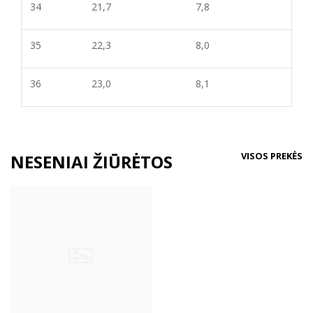
34
21,7
7,8
35
22,3
8,
0
36
23,0
8,
1
VISOS PREKĖS
NESENIAI ŽIŪRĖTOS