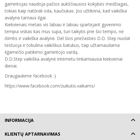
gamintojas naudoja pačios aukščiausios kokybės medžiagas,
tokias kaip natūrali oda, kaučiukas. Jos užtikrina, kad vaikiška
avalynė tarnaus ilgai.
Kiekvienais metais vis labiau ir labiau spartėjant gyvenimo
tempui viskas kas mus supa, turi taikytis prie šio tempo, ne
išimtis ir vaikiška avalynė. Dėl šios priežasties D.D. Step nuolat
testuoja ir tobulina vaikiškus batukus, taip užtarnaudama
ilgamečio patikimo gamintojo vardą.
D.D.Step vaikiška avalynė internetu tinkamiausia kiekvienai
dienai.
Draugaukime facebook :)
https://www.facebook.com/zuikutis.vaikams/
INFORMACIJA
KLIENTŲ APTARNAVIMAS