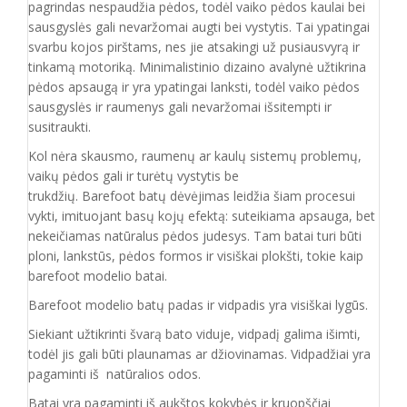
pagrindas nespaudžia pėdos, todėl vaiko pėdos kaulai bei
sausgyslės gali nevaržomai augti bei vystytis. Tai ypatingai
svarbu kojos pirštams, nes jie atsakingi už pusiausvyrą ir
tinkamą motoriką. Minimalistinio dizaino avalynė užtikrina
pėdos apsaugą ir yra ypatingai lanksti, todėl vaiko pėdos
sausgyslės ir raumenys gali nevaržomai išsitempti ir
susitraukti.
Kol nėra skausmo, raumenų ar kaulų sistemų problemų,
vaikų pėdos gali ir turėtų vystytis be
trukdžių. Barefoot batų dėvėjimas leidžia šiam procesui
vykti, imituojant basų kojų efektą: suteikiama apsauga, bet
nekeičiamas natūralus pėdos judesys. Tam batai turi būti
ploni, lankstūs, pėdos formos ir visiškai plokšti, tokie kaip
barefoot modelio batai.
Barefoot modelio batų padas ir vidpadis yra visiškai lygūs.
Siekiant užtikrinti švarą bato viduje, vidpadį galima išimti,
todėl jis gali būti plaunamas ar džiovinamas. Vidpadžiai yra
pagaminti iš natūralios odos.
Batai yra pagaminti iš aukštos kokybės ir
kruopščiai