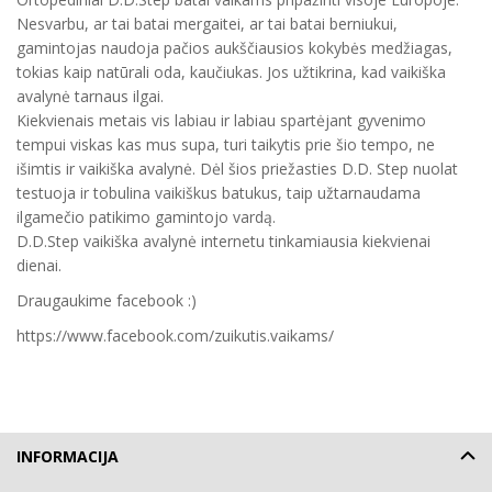
Nesvarbu, ar tai batai mergaitei, ar tai batai berniukui,
gamintojas naudoja pačios aukščiausios kokybės medžiagas,
tokias kaip natūrali oda, kaučiukas. Jos užtikrina, kad vaikiška
avalynė tarnaus ilgai.
Kiekvienais metais vis labiau ir labiau spartėjant gyvenimo
tempui viskas kas mus supa, turi taikytis prie šio tempo, ne
išimtis ir vaikiška avalynė. Dėl šios priežasties D.D. Step nuolat
testuoja ir tobulina vaikiškus batukus, taip užtarnaudama
ilgamečio patikimo gamintojo vardą.
D.D.Step vaikiška avalynė internetu tinkamiausia kiekvienai
dienai.
Draugaukime facebook :)
https://www.facebook.com/zuikutis.vaikams/
INFORMACIJA