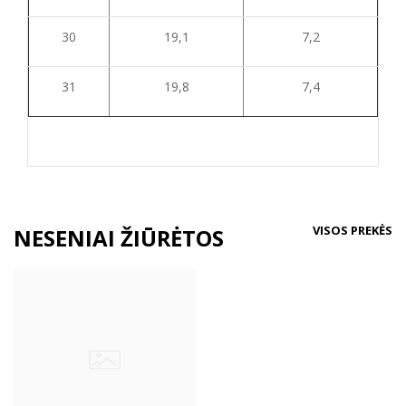
30
19,1
7,2
31
19,8
7,4
VISOS PREKĖS
NESENIAI ŽIŪRĖTOS