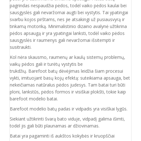
pagrindas nespaudžia pėdos, todėl vaiko pėdos kaulai bei
sausgyslės gali nevaržomai augti bei vystytis. Tai ypatingai
svarbu kojos pirštams, nes jie atsakingi už pusiausvyrą ir
tinkamą motoriką. Minimalistinio dizaino avalynė užtikrina
pėdos apsaugą ir yra ypatingai lanksti, todėl vaiko pėdos
sausgyslės ir raumenys gali nevaržomai išsitempti ir
susitraukti.
Kol nėra skausmo, raumenų ar kaulų sistemų problemų,
vaikų pėdos gali ir turėtų vystytis be
trukdžių. Barefoot batų dėvėjimas leidžia šiam procesui
vykti, imituojant basų kojų efektą: suteikiama apsauga, bet
nekeičiamas natūralus pėdos judesys. Tam batai turi būti
ploni, lankstūs, pėdos formos ir visiškai plokšti, tokie kaip
barefoot modelio batai.
Barefoot modelio batų padas ir vidpadis yra visiškai lygūs.
Siekiant užtikrinti švarą bato viduje, vidpadį galima išimti,
todėl jis gali būti plaunamas ar džiovinamas.
Batai yra pagaminti iš aukštos kokybės ir
kruopščiai