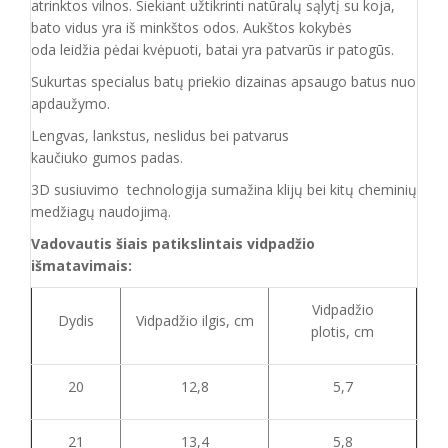
atrinktos vilnos.
Siekiant užtikrinti natūralų sąlytį su koja,
bato vidus yra iš minkštos odos. Aukštos kokybės
oda
leidžia pėdai kvėpuoti,
batai yra patvarūs ir patogūs.
Sukurtas specialus batų priekio dizainas apsaugo batus nuo
apdaužymo.
Lengvas, lankstus, neslidus bei patvarus
kaučiuko
gumos
padas
.
3D susiuvimo technologija sumažina klijų bei kitų cheminių
medžiagų naudojimą.
Vadovautis šiais patikslintais vidpadžio
išmatavimais:
Vidpadžio
Dydis
Vidpadžio ilgis, cm
plotis, cm
20
12,8
5,7
21
13,4
5,8