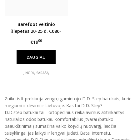
Barefoot veltinio
šlepetės 20-25 d. C086-
52496A
00
€19
DAUGIAU
Į NORŲ SĄRAŠĄ
Zuikutis.lt prekiauja vengrų gamintojo D.D. Step batukais, kurie
mėgiami ir dėvimi ir Lietuvoje. Kas tai D.D. Step?
D.D.step batukai tai - ortopedinius reikalavimus atitinkantys
natūralios odos batukai. Komfortabilūs įtvarai (batuko
paaukštinimai) sumažina vaiko kojyčių nuovargį, leidžia
taisyklingai jas laikyti ir lengvai judėti. Batai internetu.
Ortopediniai D.D.Step batai vaikams pripažinti visoje Europoje.