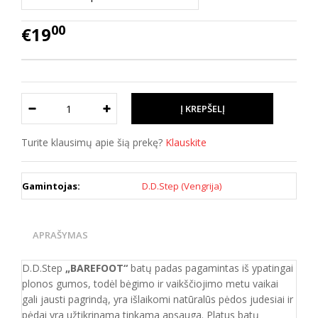
00
€19
Turite klausimų apie šią prekę?
Klauskite
Gamintojas:
D.D.Step (Vengrija)
APRAŠYMAS
D.D.Step
„BAREFOOT“
batų padas pagamintas iš ypatingai
plonos gumos, todėl bėgimo ir vaikščiojimo metu vaikai
gali jausti pagrindą, yra išlaikomi natūralūs pėdos judesiai ir
pėdai yra užtikrinama tinkama apsauga. Platus batų