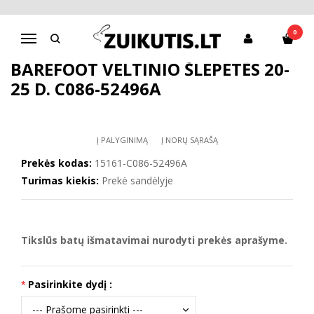
Pagrindinis
CANVAS
Barefoot veltinio šlepetės 20-25 d. C086-52496A
0
Navigacija
BAREFOOT VELTINIO ŠLEPETĖS 20-
25 D. C086-52496A
Į PALYGINIMĄ
Į NORŲ SĄRAŠĄ
Prekės kodas:
15161-C086-52496A
Turimas kiekis:
Prekė sandėlyje
Tikslūs batų išmatavimai nurodyti prekės aprašyme.
Pasirinkite dydį :