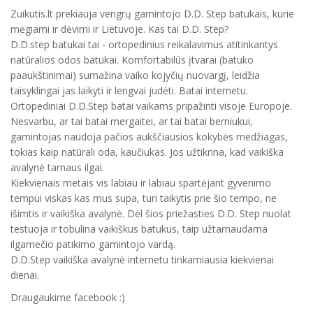
Zuikutis.lt prekiauja vengrų gamintojo D.D. Step batukais, kurie
mėgiami ir dėvimi ir Lietuvoje. Kas tai D.D. Step?
D.D.step batukai tai - ortopedinius reikalavimus atitinkantys
natūralios odos batukai. Komfortabilūs įtvarai (batuko
paaukštinimai) sumažina vaiko kojyčių nuovargį, leidžia
taisyklingai jas laikyti ir lengvai judėti. Batai internetu.
Ortopediniai D.D.Step batai vaikams pripažinti visoje Europoje.
Nesvarbu, ar tai batai mergaitei, ar tai batai berniukui,
gamintojas naudoja pačios aukščiausios kokybės medžiagas,
tokias kaip natūrali oda, kaučiukas. Jos užtikrina, kad vaikiška
avalynė tarnaus ilgai.
Kiekvienais metais vis labiau ir labiau spartėjant gyvenimo
tempui viskas kas mus supa, turi taikytis prie šio tempo, ne
išimtis ir vaikiška avalynė. Dėl šios priežasties D.D. Step nuolat
testuoja ir tobulina vaikiškus batukus, taip užtarnaudama
ilgamečio patikimo gamintojo vardą.
D.D.Step vaikiška avalynė internetu tinkamiausia kiekvienai
dienai.
Draugaukime facebook :)