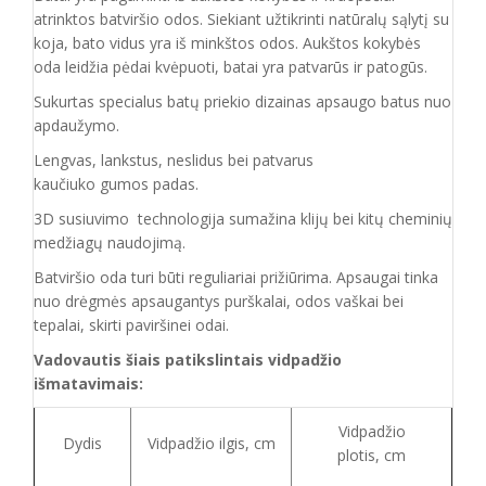
atrinktos batviršio
odos.
Siekiant užtikrinti natūralų sąlytį su
koja, bato vidus yra iš minkštos odos. Aukštos kokybės
oda
leidžia pėdai kvėpuoti,
batai yra patvarūs ir patogūs.
Sukurtas specialus batų priekio dizainas apsaugo batus nuo
apdaužymo.
Lengvas, lankstus, neslidus bei patvarus
kaučiuko
gumos
padas
.
3D susiuvimo technologija sumažina klijų bei kitų cheminių
medžiagų naudojimą.
Batvirš
io o
da turi būti reguliariai prižiūrima. Apsaugai tinka
nuo drėgmės apsaugantys purškalai
,
odos vaškai bei
tepalai, skirti paviršinei odai.
Vadovautis šiais patikslintais vidpadžio
išmatavimais:
Vidpadžio
Dydis
Vidpadžio ilgis, cm
plotis, cm