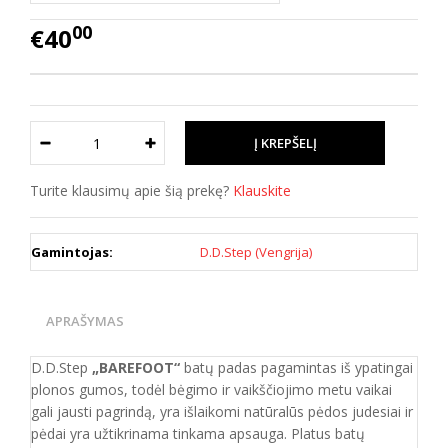
00
€40
Turite klausimų apie šią prekę?
Klauskite
Gamintojas:
D.D.Step (Vengrija)
APRAŠYMAS
D.D.Step
„BAREFOOT“
batų padas pagamintas iš ypatingai
plonos gumos, todėl bėgimo ir vaikščiojimo metu vaikai
gali jausti pagrindą, yra išlaikomi natūralūs pėdos judesiai ir
pėdai yra užtikrinama tinkama apsauga. Platus batų