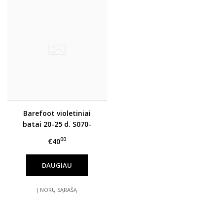
Barefoot violetiniai
batai 20-25 d. S070-
52778B
00
€40
DAUGIAU
Į NORŲ SĄRAŠĄ