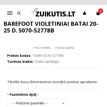
Pagrindinis
D.D.Step batai mergaitėms
Barefoot violetiniai batai 20-25 d. S070-52778B
0
Navigacija
BAREFOOT VIOLETINIAI BATAI 20-
25 D. S070-52778B
Į PALYGINIMĄ
Į NORŲ SĄRAŠĄ
Prekės kodas:
15089-S070-52778B
Turimas kiekis:
Prekė sandėlyje
Tikslūs batų išmatavimai nurodyti prekės aprašyme.
Pasirinkite dydį :