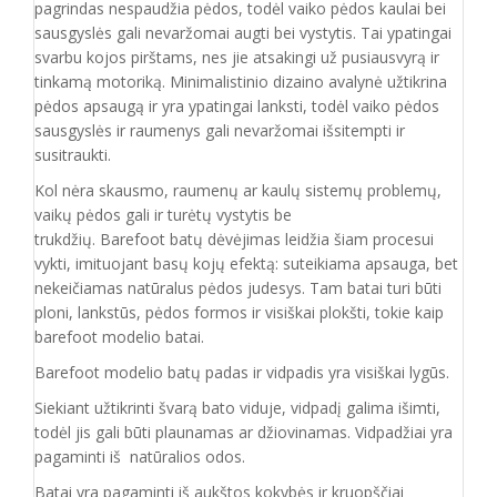
pagrindas nespaudžia pėdos, todėl vaiko pėdos kaulai bei
sausgyslės gali nevaržomai augti bei vystytis. Tai ypatingai
svarbu kojos pirštams, nes jie atsakingi už pusiausvyrą ir
tinkamą motoriką. Minimalistinio dizaino avalynė užtikrina
pėdos apsaugą ir yra ypatingai lanksti, todėl vaiko pėdos
sausgyslės ir raumenys gali nevaržomai išsitempti ir
susitraukti.
Kol nėra skausmo, raumenų ar kaulų sistemų problemų,
vaikų pėdos gali ir turėtų vystytis be
trukdžių. Barefoot batų dėvėjimas leidžia šiam procesui
vykti, imituojant basų kojų efektą: suteikiama apsauga, bet
nekeičiamas natūralus pėdos judesys. Tam batai turi būti
ploni, lankstūs, pėdos formos ir visiškai plokšti, tokie kaip
barefoot modelio batai.
Barefoot modelio batų padas ir vidpadis yra visiškai lygūs.
Siekiant užtikrinti švarą bato viduje, vidpadį galima išimti,
todėl jis gali būti plaunamas ar džiovinamas. Vidpadžiai yra
pagaminti iš natūralios odos.
Batai yra pagaminti iš aukštos kokybės ir
kruopščiai