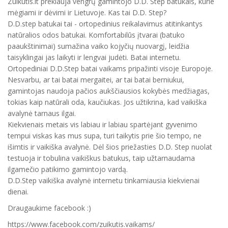
Zuikutis.lt prekiauja vengrų gamintojo D.D. Step batukais, kurie
mėgiami ir dėvimi ir Lietuvoje. Kas tai D.D. Step?
D.D.step batukai tai - ortopedinius reikalavimus atitinkantys
natūralios odos batukai. Komfortabilūs įtvarai (batuko
paaukštinimai) sumažina vaiko kojyčių nuovargį, leidžia
taisyklingai jas laikyti ir lengvai judėti. Batai internetu.
Ortopediniai D.D.Step batai vaikams pripažinti visoje Europoje.
Nesvarbu, ar tai batai mergaitei, ar tai batai berniukui,
gamintojas naudoja pačios aukščiausios kokybės medžiagas,
tokias kaip natūrali oda, kaučiukas. Jos užtikrina, kad vaikiška
avalynė tarnaus ilgai.
Kiekvienais metais vis labiau ir labiau spartėjant gyvenimo
tempui viskas kas mus supa, turi taikytis prie šio tempo, ne
išimtis ir vaikiška avalynė. Dėl šios priežasties D.D. Step nuolat
testuoja ir tobulina vaikiškus batukus, taip užtarnaudama
ilgamečio patikimo gamintojo vardą.
D.D.Step vaikiška avalynė internetu tinkamiausia kiekvienai
dienai.
Draugaukime facebook :)
https://www.facebook.com/zuikutis.vaikams/