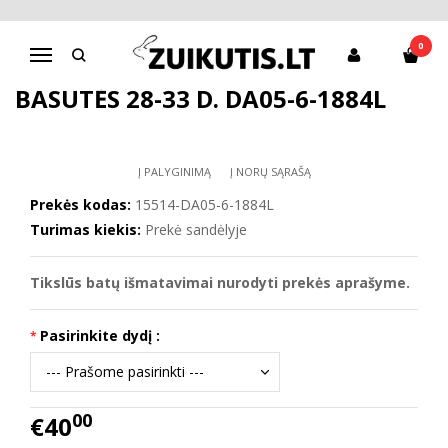
Pagrindinis
D.D.Step batai berniukams
Basutės 28-33 d. DA05-6-1884L
0
Navigacija
BASUTĖS 28-33 D. DA05-6-1884L
Į PALYGINIMĄ
Į NORŲ SĄRAŠĄ
Prekės kodas:
15514-DA05-6-1884L
Turimas kiekis:
Prekė sandėlyje
Tikslūs batų išmatavimai nurodyti prekės aprašyme.
Pasirinkite dydį :
00
€40