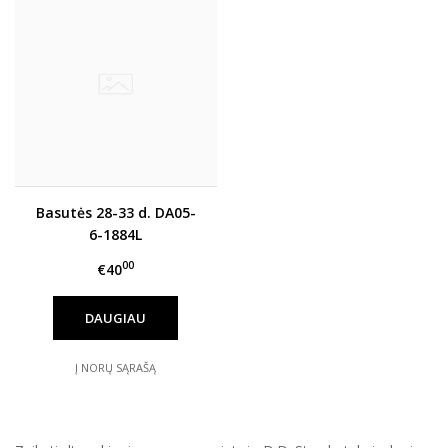
Basutės 28-33 d. DA05-
6-1884L
00
€40
DAUGIAU
Į NORŲ SĄRAŠĄ