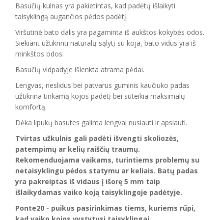
Basučių kulnas yra pakietintas, kad padėtų išlaikyti
taisyklingą augančios pėdos padėtį.
Viršutinė bato dalis yra pagaminta iš aukštos
kokybės odos.
Siekiant užtikrinti natūralų sąlytį su koja, bato vidus yra iš
minkštos odos.
Basučių vidpadyje išlenkta atrama pėdai.
Lengvas, neslidus bei patvarus guminis kaučiuko padas
užtikrina tinkamą kojos padėtį bei suteikia maksimalų
komfortą.
Dėka lipukų basutes galima lengvai nusiauti ir apsiauti.
Tvirtas užkulnis gali padėti išvengti skoliozės,
patempimų ar kelių raiščių traumų.
Rekomenduojama vaikams, turintiems problemų su
netaisyklingu pėdos statymu ar keliais. Batų padas
yra pakreiptas iš vidaus į išorę 5 mm taip
išlaikydamas vaiko koją taisyklingoje padėtyje.
Ponte20 - puikus pasirinkimas tiems, kuriems rūpi,
kad vaiko kojos vystytųsi taisyklingai.