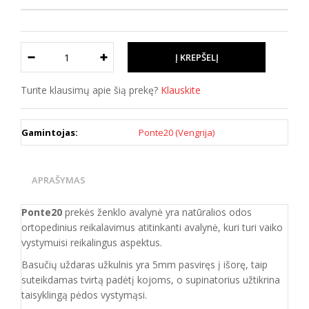
Turite klausimų apie šią prekę?
Klauskite
Gamintojas:
Ponte20 (Vengrija)
APRAŠYMAS
Ponte20
prekės ženklo avalynė yra natūralios odos
ortopedinius reikalavimus atitinkanti
avalynė, kuri
turi vaiko
vystymuisi reikalingus aspektus.
Basučių uždaras užkulnis yra 5mm pasviręs į išorę, taip
suteikdamas tvirtą padėtį kojoms, o supinatorius užtikrina
taisyklingą pėdos vystymąsi.