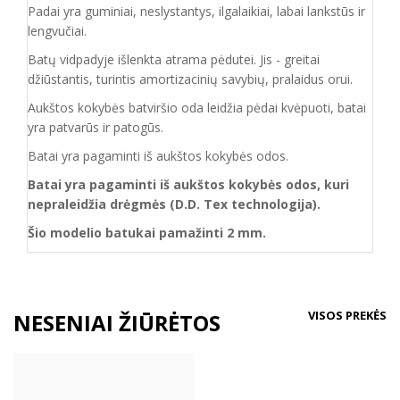
Padai yra guminiai, neslystantys, ilgalaikiai, labai lankstūs ir
lengvučiai.
Batų vidpadyje išlenkta atrama pėdutei. Jis - greitai
džiūstantis, turintis amortizacinių savybių, pralaidus orui.
Aukštos kokybės batviršio oda leidžia pėdai kvėpuoti, batai
yra patvarūs ir patogūs.
Batai yra pagaminti iš aukštos kokybės odos.
Batai yra pagaminti iš aukštos kokybės odos, kuri
nepraleidžia drėgmės (D.D. Tex technologija).
Šio modelio batukai pamažinti 2 mm.
VISOS PREKĖS
NESENIAI ŽIŪRĖTOS