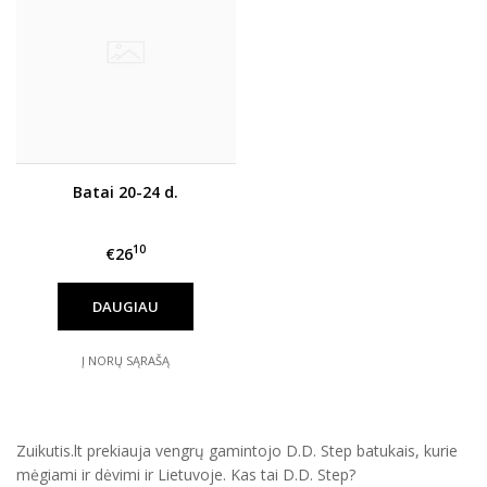
Batai 20-24 d.
10
€26
DAUGIAU
Į NORŲ SĄRAŠĄ
Zuikutis.lt prekiauja vengrų gamintojo D.D. Step batukais, kurie
mėgiami ir dėvimi ir Lietuvoje. Kas tai D.D. Step?