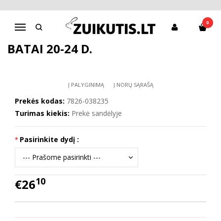
Pagrindinis
Batai berniukui
D.D.Step batai berniukams
Batai 20-24 d.
0
Navigacija
BATAI 20-24 D.
Į PALYGINIMĄ
Į NORŲ SĄRAŠĄ
Prekės kodas:
7826-038235
Turimas kiekis:
Prekė sandėlyje
Pasirinkite dydį :
10
€26