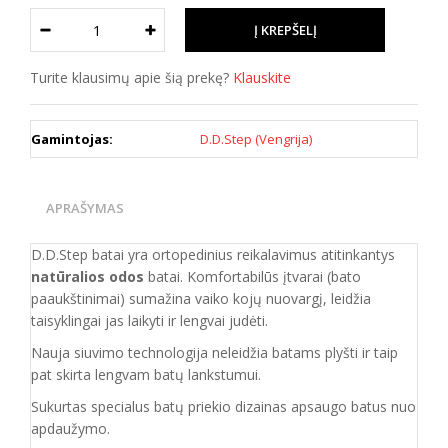
Turite klausimų apie šią prekę?
Klauskite
Gamintojas:
D.D.Step (Vengrija)
APRAŠYMAS
D.D.Step batai yra ortopedinius reikalavimus atitinkantys
natūralios odos
batai. Komfortabilūs įtvarai (bato
paaukštinimai) sumažina vaiko kojų nuovargį, leidžia
taisyklingai jas laikyti ir lengvai judėti.
Nauja siuvimo technologija neleidžia batams plyšti ir taip
pat skirta lengvam batų lankstumui.
Sukurtas specialus batų priekio dizainas apsaugo batus nuo
apdaužymo.