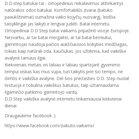
D.D.step batukai tai - ortopedinius reikalavimus atitinkantys
natūralios odos batukai. Komfortabilūs įtvarai (batuko
paaukštinimai) sumažina vaiko kojyčių nuovargį, leidžia
taisyklingai jas laikyti ir lengvai judėti. Batai internetu.
Ortopediniai D.D.Step batai vaikams pripažinti visoje Europoje.
Nesvarbu, ar tai batai mergaitei, ar tai batai berniukui,
gamintojas naudoja pačios aukščiausios kokybės medžiagas,
tokias kaip natūrali oda, kaučiukas. Jos užtikrina, kad vaikiška
avalynė tarnaus ilgai.
Kiekvienais metais vis labiau ir labiau spartėjant gyvenimo
tempui viskas kas mus supa, turi taikytis prie šio tempo, ne
išimtis ir vaikiška avalynė. Dėl šios priežasties D.D. Step nuolat
testuoja ir tobulina vaikiškus batukus, taip užtarnaudama
ilgamečio patikimo gamintojo vardą.
D.D.Step vaikiška avalynė internetu tinkamiausia kiekvienai
dienai.
Draugaukime facebook :)
https://www.facebook.com/zuikutis.vaikams/