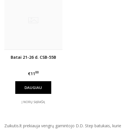
Batai 21-26 d. CSB-55B
00
€11
DAUGIAU
Į NORŲ SĄRAŠĄ
Zuikutis.lt prekiauja vengrų gamintojo D.D. Step batukais, kurie