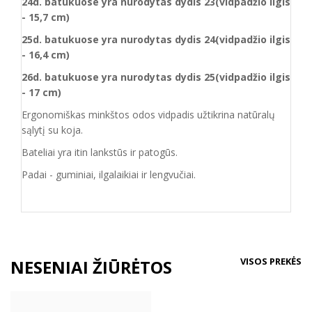
24d. batukuose yra nurodytas
dydis
23(vidpadžio ilgis
- 15,7 cm)
25d. batukuose yra nurodytas
dydis
24(vidpadžio ilgis
- 16,4 cm)
26d. batukuose yra nurodytas
dydis
25(vidpadžio ilgis
- 17 cm)
Ergonomiškas minkštos odos vidpadis užtikrina natūralų
sąlytį su koja.
Bateliai yra itin lankstūs ir patogūs.
Padai - guminiai, ilgalaikiai ir lengvučiai.
VISOS PREKĖS
NESENIAI ŽIŪRĖTOS