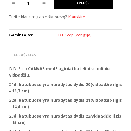
Turite klausimų apie šią prekę?
Klauskite
Gamintojas:
D.D.Step (Vengrija)
APRAŠYMAS
D.D. Step
CANVAS medžiaginiai bateliai
su
odiniu
vidpadžiu.
21d. batukuose yra nurodytas dydis 20(vidpadžio ilgis
- 13,7 cm)
22d. batukuose yra nurodytas dydis 21(vidpadžio ilgis
- 14,4 cm)
23d. batukuose yra nurodytas
dydis
22
(
vidpadžio ilgis
- 15 cm)