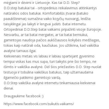
mėgiami ir dėvimi ir Lietuvoje. Kas tai D.D. Step?
D.D.step batukai tai - ortopedinius reikalavimus atitinkantys
natūralios odos batukai. Komfortabilūs įtvarai (batuko
paaukštinimai) sumažina vaiko kojyčių nuovargį, leidžia
taisyklingai jas laikyti ir lengvai judėti. Batai internetu.
Ortopediniai D.D.Step batai vaikams pripažinti visoje Europoje.
Nesvarbu, ar tai batai mergaitei, ar tai batai berniukui,
gamintojas naudoja pačios aukščiausios kokybės medžiagas,
tokias kaip natūrali oda, kaučiukas. Jos užtikrina, kad vaikiška
avalynė tarnaus ilgai.
Kiekvienais metais vis labiau ir labiau spartėjant gyvenimo
tempui viskas kas mus supa, turi taikytis prie šio tempo, ne
išimtis ir vaikiška avalynė. Dėl šios priežasties D.D. Step nuolat
testuoja ir tobulina vaikiškus batukus, taip užtarnaudama
ilgamečio patikimo gamintojo vardą.
D.D.Step vaikiška avalynė internetu tinkamiausia kiekvienai
dienai.
Draugaukime facebook :)
https://www.facebook.com/zuikutis.vaikams/