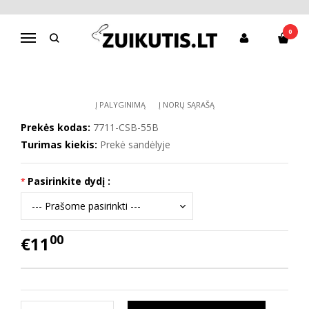
Pagrindinis
Batai berniukui
CANVAS
Batai 21-26 d. CSB-55B
0
Navigacija
BATAI 21-26 D. CSB-55B
Į PALYGINIMĄ
Į NORŲ SĄRAŠĄ
Prekės kodas:
7711-CSB-55B
Turimas kiekis:
Prekė sandėlyje
Pasirinkite dydį :
00
€11