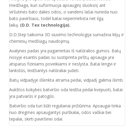
medžiaga, kuri suformuoja apsauginį sluoksnį ant
viršutinės bato dalies odos, o vandens lašai nurieda nuo
bato paviršiaus, todėl batai nepermirksta net ilgą
laiką.
(D.D. Tex technologija).
D.D.Step taikoma 3D siuvimo technologija sumažina klijų ir
cheminių medžiagų naudojimą.
Avalynės padas yra pagamintas iš natūralios gumos. Batų
nosyje esantis padas su sustiprinta pirštų apsauga yra
atsparus fiziniams poveikiams ir neslysta. Batai lengvi ir
lankstūs, leidžiantys natūraliai judėti.
Batų vidpadyje išlenkta atrama pėdai, vidpadį galima išimti.
Aukštos kokybės batviršio oda leidžia pėdai kvėpuoti, batai
yra patvarūs ir patogūs.
Batvirš
io o
da turi būti reguliariai prižiūrima. Apsaugai tinka
nuo drėgmės apsaugantys purškalai
,
odos vaškai bei
tepalai, skirti paviršinei odai.