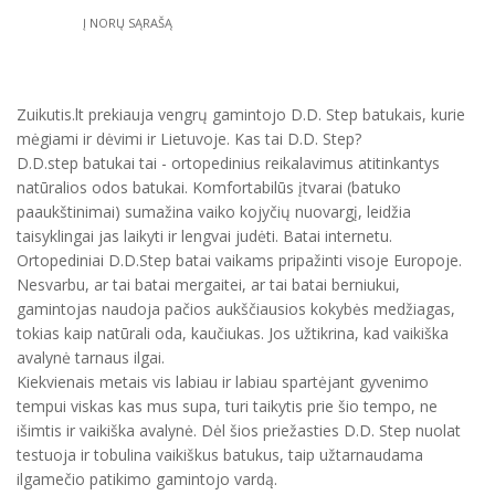
Į NORŲ SĄRAŠĄ
Zuikutis.lt prekiauja vengrų gamintojo D.D. Step batukais, kurie
mėgiami ir dėvimi ir Lietuvoje. Kas tai D.D. Step?
D.D.step batukai tai - ortopedinius reikalavimus atitinkantys
natūralios odos batukai. Komfortabilūs įtvarai (batuko
paaukštinimai) sumažina vaiko kojyčių nuovargį, leidžia
taisyklingai jas laikyti ir lengvai judėti. Batai internetu.
Ortopediniai D.D.Step batai vaikams pripažinti visoje Europoje.
Nesvarbu, ar tai batai mergaitei, ar tai batai berniukui,
gamintojas naudoja pačios aukščiausios kokybės medžiagas,
tokias kaip natūrali oda, kaučiukas. Jos užtikrina, kad vaikiška
avalynė tarnaus ilgai.
Kiekvienais metais vis labiau ir labiau spartėjant gyvenimo
tempui viskas kas mus supa, turi taikytis prie šio tempo, ne
išimtis ir vaikiška avalynė. Dėl šios priežasties D.D. Step nuolat
testuoja ir tobulina vaikiškus batukus, taip užtarnaudama
ilgamečio patikimo gamintojo vardą.