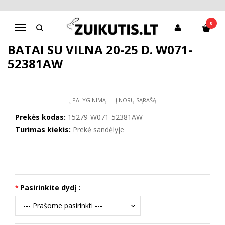
Pagrindinis
D.D.Step batai mergaitėms
Batai su vilna 20-25 d. W071-52381AW
0
Navigacija
BATAI SU VILNA 20-25 D. W071-
52381AW
Į PALYGINIMĄ
Į NORŲ SĄRAŠĄ
Prekės kodas:
15279-W071-52381AW
Turimas kiekis:
Prekė sandėlyje
Pasirinkite dydį :