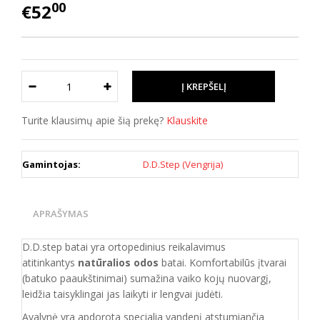
00
€52
Turite klausimų apie šią prekę?
Klauskite
Gamintojas:
D.D.Step (Vengrija)
APRAŠYMAS
D.D.step batai yra ortopedinius reikalavimus
atitinkantys
natūralios odos
batai. Komfortabilūs įtvarai
(batuko paaukštinimai) sumažina vaiko kojų nuovargį,
leidžia taisyklingai jas laikyti ir lengvai judėti.
Avalynė yra apdorota specialia vandenį atstumiančia