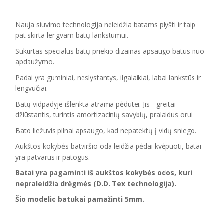
Nauja siuvimo technologija neleidžia batams plyšti ir taip
pat skirta lengvam batų lankstumui.
Sukurtas specialus batų priekio dizainas apsaugo batus nuo
apdaužymo.
Padai yra guminiai, neslystantys, ilgalaikiai, labai lankstūs ir
lengvučiai.
Batų vidpadyje išlenkta atrama pėdutei. Jis - greitai
džiūstantis, turintis amortizacinių savybių,
pralaidus orui.
Bato liežuvis pilnai apsaugo, kad nepatektų į vidų sniego.
Aukštos kokybės batviršio oda leidžia pėdai kvėpuoti, batai
yra patvarūs ir patogūs.
Batai yra pagaminti iš aukštos kokybės odos, kuri
nepraleidžia drėgmės (D.D. Tex technologija).
Šio modelio batukai
pamažinti 5mm.