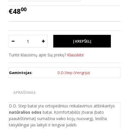
00
€48
Turite klausimų apie šią prekę?
Klauskite
Gamintojas:
D.D.Step (Vengrija)
APRAŠYMAS
D.D. Step batai yra ortopedinius reikalavimus atitinkantys
natūralios odos
batai. Komfortabilūs įtvarai (bato
paaukštinimai) sumažina vaiko kojų nuovargį, leidžia
taisyklingai jas laikyti ir lengvai judėti.