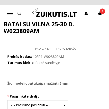
Pagrindinis
Batai berniukui
D.D.Step batai berniukams
Batai su vilna 25-30 d. W023809AM
0
Navigacija
BATAI SU VILNA 25-30 D.
W023809AM
Į PALYGINIMĄ
Į NORŲ SĄRAŠĄ
Prekės kodas:
10591-W023809AM
Turimas kiekis:
Prekė sandėlyje
Šio modeliobatukai
pamažinti 5mm.
Pasirinkite dydį :