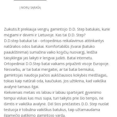
Į NORŲ SĄRAŠĄ
Zuikutis.lt prekiauja vengrų gamintojo D.D. Step batukais, kurie
mėgiami ir dėvimi ir Lietuvoje. Kas tai D.D. Step?
D.D.step batukai tai - ortopedinius reikalavimus atitinkantys
natūralios odos batukai. Komfortabilūs įtvarai (batuko
paaukštinimai) sumažina vaiko kojyčių nuovargį, leidžia
taisyklingai jas laikyti ir lengvai judėti. Batai internetu.
Ortopediniai D.D.Step batai vaikams pripažinti visoje Europoje.
Nesvarbu, ar tai batai mergaitei, ar tai batai berniukui,
gamintojas naudoja pačios aukščiausios kokybės medžiagas,
tokias kaip natūrali oda, kaučiukas. Jos užtikrina, kad vaikiška
avalynė tarnaus ilgai.
Kiekvienais metais vis labiau ir labiau spartėjant gyvenimo
tempui viskas kas mus supa, turi taikytis prie šio tempo, ne
išimtis ir vaikiška avalynė. Dėl šios priežasties D.D. Step nuolat
testuoja ir tobulina vaikiškus batukus, taip užtarnaudama
ilgamečio patikimo gamintojo vardą.