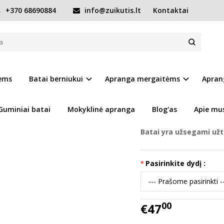
+370 68690884
info@zuikutis.lt
Kontaktai
Batai su vilna 25-30 d. W056520BM-WOOL
56520BM-WOOL
Prekės kodas:
12305-W
iems
Batai berniukui
Apranga mergaitėms
Apran
Ų SĄRAŠĄ
Turimas kiekis:
Prekė s
Guminiai batai
Mokyklinė apranga
Blog'as
Apie mu
Batai yra užsegami už
Pasirinkite dydį :
00
€47