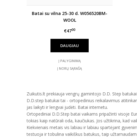
Batai su vilna 25-30 d. W056520BM-
WOOL
00
€47
DAUGIAU
Į PALYGINIMĄ
Į NORŲ SĄRAŠĄ
Zuikutis.lt prekiauja vengrų gamintojo D.D. Step batukais
D.D.step batukai tai - ortopedinius reikalavimus atitinka
jas laikyti ir lengvai judėti. Batai internetu.
Ortopediniai D.D.Step batai vaikams pripažinti visoje E
tokias kaip natūrali oda, kaučiukas. Jos užtikrina, kad vai
Kiekvienais metais vis labiau ir labiau spartėjant gyveni
testuoja ir tobulina vaikiškus batukus, taip užtarnauda