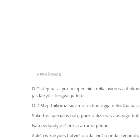
APRAŠYMAS
D.D.step batai yra ortopedinius reikalavimus atitinka
jas laikyti ir lengvai judėti.
D.D.Step taikoma siuvimo technologija neleidžia batam
Sukurtas specialus batų priekio dizainas apsaugo ba
Batų vidpadyje išlenkta atrama pėdai.
Aukštos kokybės batviršio oda leidžia pėdai kvėpuoti, 