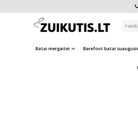
Pagrindinis
Batai mergaitei
D.D.Step batai mergaitėms
BATAI SU VILNA 25-30 D. W0
Batai mergaitei
Barefoot batai suaugus
Į PALYGINIMĄ
Į NOR