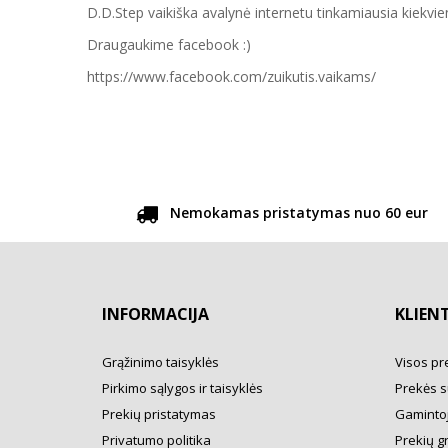
D.D.Step vaikiška avalynė internetu tinkamiausia kiekvien
Draugaukime facebook :)
https://www.facebook.com/zuikutis.vaikams/
Nemokamas pristatymas nuo 60 eur
INFORMACIJA
KLIEN
Grąžinimo taisyklės
Visos pr
Pirkimo sąlygos ir taisyklės
Prekės s
Prekių pristatymas
Gamintoj
Privatumo politika
Prekių g