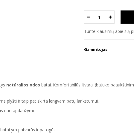
Turite klausimų apie šią 
Gamintojas:
ntys
natūralios odos
batai. Komfortabilūs įtvarai (batuko paaukštinima
s plyšti ir taip pat skirta lengvam batų lankstumui.
tus nuo apdaužymo.
batai yra patvarūs ir patogūs.