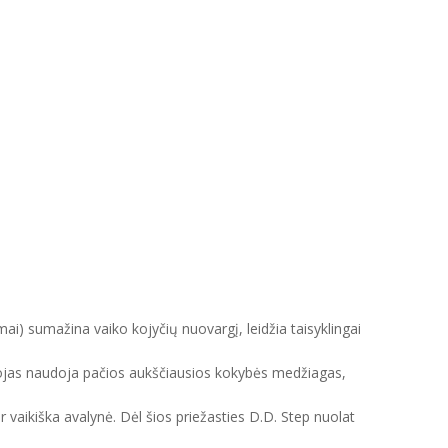
mai) sumažina vaiko kojyčių nuovargį, leidžia taisyklingai
intojas naudoja pačios aukščiausios kokybės medžiagas,
ir vaikiška avalynė. Dėl šios priežasties D.D. Step nuolat