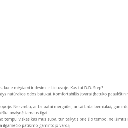
, kurie mėgiami ir dėvimi ir Lietuvoje. Kas tai D.D. Step?
ntys natūralios odos batukai. Komfortabilūs įtvarai (batuko paaukštini
uropoje. Nesvarbu, ar tai batai mergaitei, ar tai batai berniukui, gam
kiška avalynė tarnaus ilgai.
mo tempui viskas kas mus supa, turi taikytis prie šio tempo, ne išimtis 
ma ilgamečio patikimo gamintojo vardą.