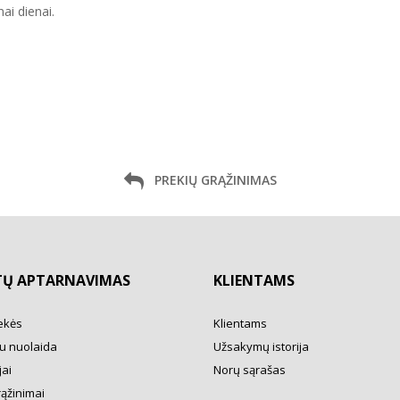
ai dienai.
PREKIŲ GRĄŽINIMAS
TŲ APTARNAVIMAS
KLIENTAMS
ekės
Klientams
u nuolaida
Užsakymų istorija
ai
Norų sąrašas
rąžinimai