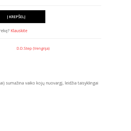
prekę?
Klauskite
D.D.Step (Vengrija)
i) sumažina vaiko kojų nuovargį, leidžia taisyklingai