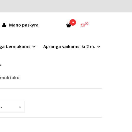
0
00
Mano paskyra
€0
056520BM-WOOL
ga berniukams
Apranga vaikams iki 2 m.
andėlyje
s
trauktuku.