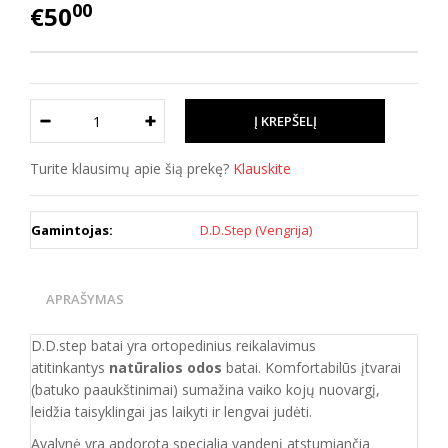
00
€50
Turite klausimų apie šią prekę?
Klauskite
Gamintojas:
D.D.Step (Vengrija)
APRAŠYMAS
D.D.step batai yra ortopedinius reikalavimus
atitinkantys
natūralios odos
batai. Komfortabilūs įtvarai
(batuko paaukštinimai) sumažina vaiko kojų nuovargį,
leidžia taisyklingai jas laikyti ir lengvai judėti.
Avalynė yra apdorota specialia vandenį atstumiančia