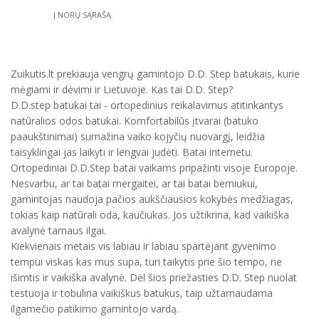
Į NORŲ SĄRAŠĄ
Zuikutis.lt prekiauja vengrų gamintojo D.D. Step batukais, kurie
mėgiami ir dėvimi ir Lietuvoje. Kas tai D.D. Step?
D.D.step batukai tai - ortopedinius reikalavimus atitinkantys
natūralios odos batukai. Komfortabilūs įtvarai (batuko
paaukštinimai) sumažina vaiko kojyčių nuovargį, leidžia
taisyklingai jas laikyti ir lengvai judėti. Batai internetu.
Ortopediniai D.D.Step batai vaikams pripažinti visoje Europoje.
Nesvarbu, ar tai batai mergaitei, ar tai batai berniukui,
gamintojas naudoja pačios aukščiausios kokybės medžiagas,
tokias kaip natūrali oda, kaučiukas. Jos užtikrina, kad vaikiška
avalynė tarnaus ilgai.
Kiekvienais metais vis labiau ir labiau spartėjant gyvenimo
tempui viskas kas mus supa, turi taikytis prie šio tempo, ne
išimtis ir vaikiška avalynė. Dėl šios priežasties D.D. Step nuolat
testuoja ir tobulina vaikiškus batukus, taip užtarnaudama
ilgamečio patikimo gamintojo vardą.