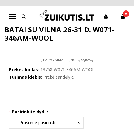
Pagrindinis
Batai berniukui
D.D.Step batai berniukams
Batai su vilna 26-31 d. W071-346AM-WOOL
0
Navigacija
BATAI SU VILNA 26-31 D. W071-
346AM-WOOL
Į PALYGINIMĄ
Į NORŲ SĄRAŠĄ
Prekės kodas:
13768-W071-346AM-WOOL
Turimas kiekis:
Prekė sandėlyje
Pasirinkite dydį :