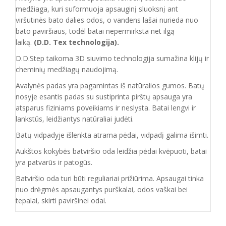
medžiaga, kuri suformuoja apsauginį sluoksnį ant
viršutinės bato dalies odos, o vandens lašai nurieda nuo
bato paviršiaus, todėl batai nepermirksta net ilgą
laiką.
(D.D. Tex technologija).
D.D.Step taikoma 3D siuvimo technologija sumažina klijų ir
cheminių medžiagų naudojimą.
Avalynės padas yra pagamintas iš natūralios gumos. Batų
nosyje esantis padas su sustiprinta pirštų apsauga yra
atsparus fiziniams poveikiams ir neslysta. Batai lengvi ir
lankstūs, leidžiantys natūraliai judėti.
Batų vidpadyje išlenkta atrama pėdai, vidpadį galima išimti.
Aukštos kokybės batviršio oda leidžia pėdai kvėpuoti, batai
yra patvarūs ir patogūs.
Batvirš
io o
da turi būti reguliariai prižiūrima. Apsaugai tinka
nuo drėgmės apsaugantys purškalai
,
odos vaškai bei
tepalai, skirti paviršinei odai.