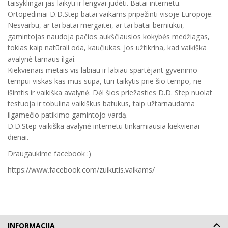
taisyklingai jas laikyti ir lengvai judėti. Batai internetu.
Ortopediniai D.D.Step batai vaikams pripažinti visoje Europoje.
Nesvarbu, ar tai batai mergaitei, ar tai batai berniukui,
gamintojas naudoja pačios aukščiausios kokybės medžiagas,
tokias kaip natūrali oda, kaučiukas. Jos užtikrina, kad vaikiška
avalynė tarnaus ilgai.
Kiekvienais metais vis labiau ir labiau spartėjant gyvenimo
tempui viskas kas mus supa, turi taikytis prie šio tempo, ne
išimtis ir vaikiška avalynė. Dėl šios priežasties D.D. Step nuolat
testuoja ir tobulina vaikiškus batukus, taip užtarnaudama
ilgamečio patikimo gamintojo vardą.
D.D.Step vaikiška avalynė internetu tinkamiausia kiekvienai
dienai.
Draugaukime facebook :)
https://www.facebook.com/zuikutis.vaikams/
INFORMACIJA