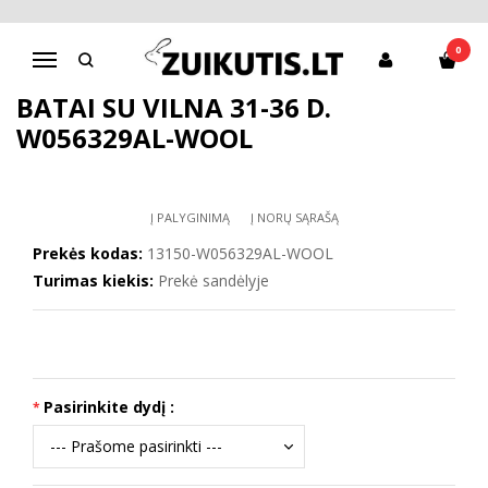
Pagrindinis
Batai berniukui
D.D.Step batai berniukams
Batai su vilna 31-36 d. W056329AL-WOOL
0
Navigacija
BATAI SU VILNA 31-36 D.
W056329AL-WOOL
Į PALYGINIMĄ
Į NORŲ SĄRAŠĄ
Prekės kodas:
13150-W056329AL-WOOL
Turimas kiekis:
Prekė sandėlyje
Pasirinkite dydį :