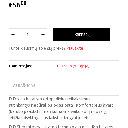
00
€56
Turite klausimų apie šią prekę?
Klauskite
Gamintojas:
D.D.Step (Vengrija)
APRAŠYMAS
D.D.step batai yra ortopedinius reikalavimus
atitinkantys
natūralios odos
batai. Komfortabilūs įtvarai
(batuko paaukštinimai) sumažina vaiko kojų nuovargį,
leidžia taisyklingai jas laikyti ir lengvai judėti.
D.D.Step taikoma siuvimo technologija neleidžia batams