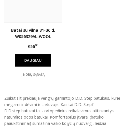
Batai su vilna 31-36 d.
W056329AL-WOOL
00
€56
DAUGIAU
Į NORŲ SĄRAŠĄ
Zuikutis.lt prekiauja vengrų gamintojo D.D. Step batukais, kurie
mėgiami ir dėvimi ir Lietuvoje. Kas tai D.D. Step?
D.D.step batukai tai - ortopedinius reikalavimus atitinkantys
natūralios odos batukai. Komfortabilūs įtvarai (batuko
paaukštinimai) sumažina vaiko kojyčių nuovargį, leidžia