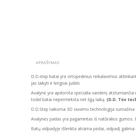
APRAŠYMAS
D.D.step batai yra ortopedinius reikalavimus atitinka
jas laikyti ir lengvai judėti.
Avalynė yra apdorota specialia vandenį atstumiančia 
todėl batai nepermirksta net ilgą laiką.
(D.D. Tex tech
D.D.Step taikoma 3D siuvimo technologija sumažina 
Avalynės padas yra pagamintas iš natūralios gumos. Bata
Batų vidpadyje išlenkta atrama pėdai, vidpadį galima i