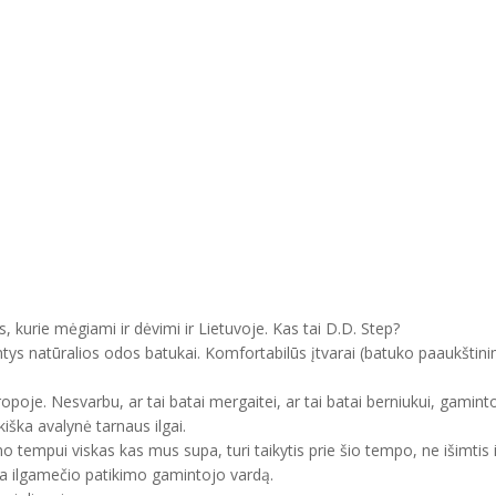
, kurie mėgiami ir dėvimi ir Lietuvoje. Kas tai D.D. Step?
ntys natūralios odos batukai. Komfortabilūs įtvarai (batuko paaukštini
uropoje. Nesvarbu, ar tai batai mergaitei, ar tai batai berniukui, gam
kiška avalynė tarnaus ilgai.
mo tempui viskas kas mus supa, turi taikytis prie šio tempo, ne išimtis 
ma ilgamečio patikimo gamintojo vardą.