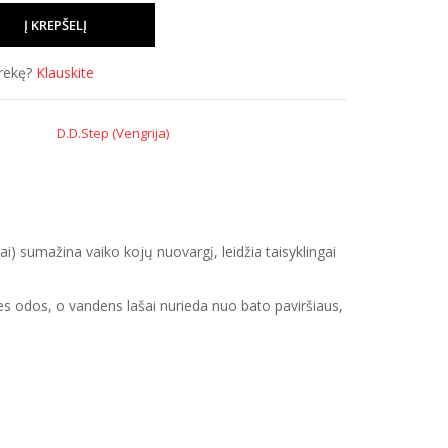
prekę?
Klauskite
D.D.Step (Vengrija)
i) sumažina vaiko kojų nuovargį, leidžia taisyklingai
es odos, o vandens lašai nurieda nuo bato paviršiaus,