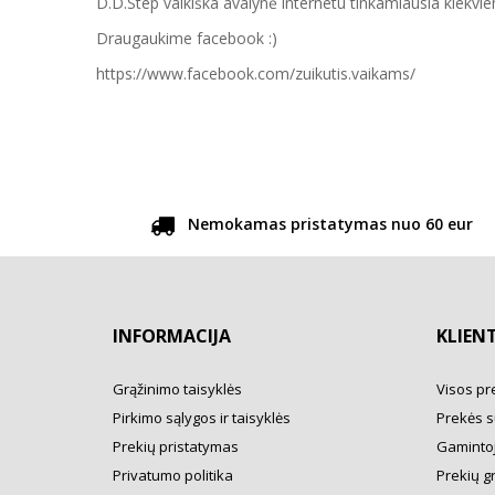
D.D.Step vaikiška avalynė internetu tinkamiausia kiekvien
Draugaukime facebook :)
https://www.facebook.com/zuikutis.vaikams/
Nemokamas pristatymas nuo 60 eur
INFORMACIJA
KLIEN
Grąžinimo taisyklės
Visos pr
Pirkimo sąlygos ir taisyklės
Prekės s
Prekių pristatymas
Gamintoj
Privatumo politika
Prekių g