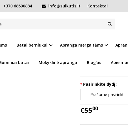
+370 68690884
info@zuikutis.lt
Kontaktai
32-37 d. W078-52797LW
8-52797LW
Prekės kodas:
15256-W
iems
Batai berniukui
Apranga mergaitėms
Apran
Ų SĄRAŠĄ
Turimas kiekis:
Prekė s
Guminiai batai
Mokyklinė apranga
Blog'as
Apie mu
Pasirinkite dydį :
00
€55