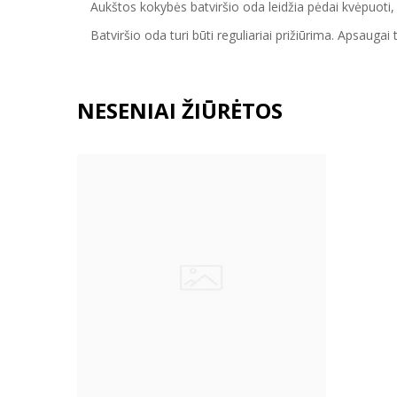
Aukštos kokybės batviršio oda leidžia pėdai kvėpuoti, 
Batvirš
io o
da turi būti reguliariai prižiūrima. Apsaug
NESENIAI ŽIŪRĖTOS