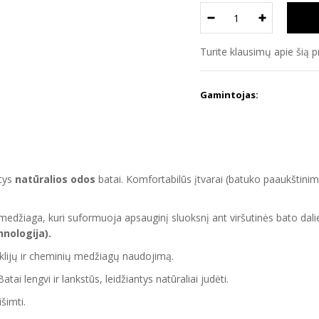
Turite klausimų apie šią 
Gamintojas:
ntys
natūralios odos
batai. Komfortabilūs įtvarai (batuko paaukštinima
medžiaga, kuri suformuoja apsauginį sluoksnį ant viršutinės bato dali
nologija).
klijų ir cheminių medžiagų naudojimą.
i lengvi ir lankstūs, leidžiantys natūraliai judėti.
šimti.