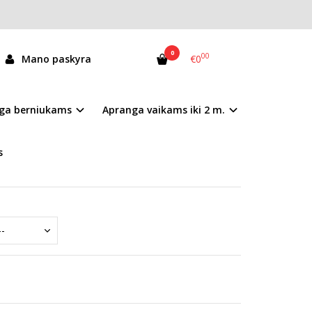
0
00
Mano paskyra
€0
078-52797LW
ga berniukams
Apranga vaikams iki 2 m.
andėlyje
s