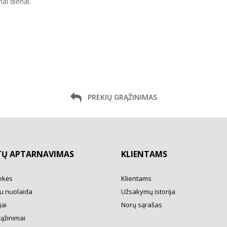
ai dienai.
PREKIŲ GRĄŽINIMAS
TŲ APTARNAVIMAS
KLIENTAMS
ekės
Klientams
u nuolaida
Užsakymų istorija
ai
Norų sąrašas
rąžinimai