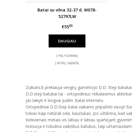
Batai su vilna 32-37 d. W078-
52797LW
00
€55
DAUGIAU
Į PALYGINIMĄ
Į NORŲ SĄRAŠĄ
Zuikutis.lt prekiauja vengrų gamintojo D.D. Step batukais
D.D.step batukai tai - ortopedinius reikalavimus atitinka
jas laikyti ir lengvai judėti. Batai internetu.
Ortopediniai D.D.Step batai vaikams pripažinti visoje E
tokias kaip natūrali oda, kaučiukas. Jos užtikrina, kad vai
Kiekvienais metais vis labiau ir labiau spartėjant gyveni
testuoja ir tobulina vaikiškus batukus, taip užtarnauda