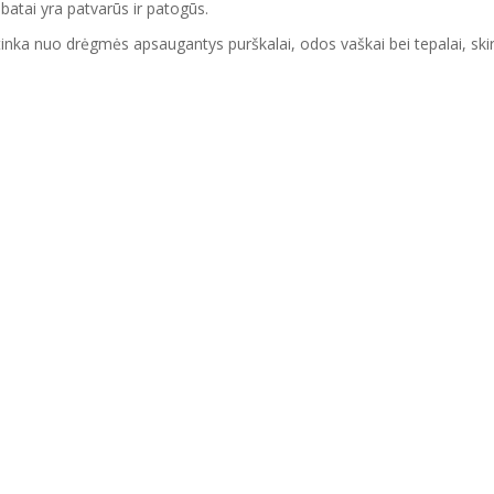
batai yra patvarūs ir patogūs.
ai tinka nuo drėgmės apsaugantys purškalai
,
odos vaškai bei tepalai, skir