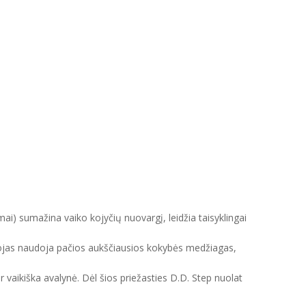
mai) sumažina vaiko kojyčių nuovargį, leidžia taisyklingai
intojas naudoja pačios aukščiausios kokybės medžiagas,
ir vaikiška avalynė. Dėl šios priežasties D.D. Step nuolat