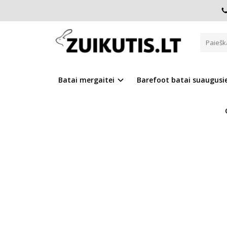
Pagrindinis
D.D.Step batai mergaitėms
Batai su vilna 
BATAI SU VILNA 32-37 D. W07
Batai mergaitei
Barefoot batai suaugus
Į PALYGINIMĄ
Į NOR