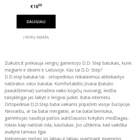
00
€18
DAUGIAU
Į NORŲ SĄRAŠĄ
Zuikutis.lt prekiauja vengrų gamintojo D.D. Step batukais, kurie
mėgiami ir dėvimi ir Lietuvoje. Kas tai D.D. Step?
D.D.step batukai tai - ortopedinius reikalavimus atitinkantys
natūralios odos batukai. Komfortabilūs įtvarai (batuko
paaukštinimai) sumažina vaiko kojyčių nuovargį, leidžia
taisyklingai jas laikyti ir lengvai judėti. Batai internetu.
Ortopediniai D.D.Step batai vaikams pripažinti visoje Europoje.
Nesvarbu, ar tai batai mergaitei, ar tai batai berniukui,
gamintojas naudoja pačios aukščiausios kokybės medžiagas,
tokias kaip natūrali oda, kaučiukas. Jos užtikrina, kad vaikiška
avalynė tarnaus ilgai.
Kiekvienais metais vis labiau ir labiau spartėjant gyvenimo