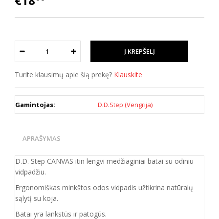
€18
Turite klausimų apie šią prekę?
Klauskite
Gamintojas:
D.D.Step (Vengrija)
APRAŠYMAS
D.D. Step CANVAS itin lengvi medžiaginiai batai su odiniu
vidpadžiu.
Ergonomiškas minkštos odos vidpadis užtikrina natūralų
sąlytį su koja.
Batai yra lankstūs ir patogūs.