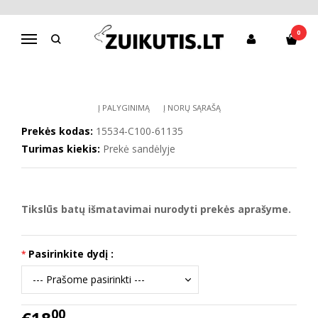
Pagrindinis
CANVAS
Canvas batai 22-27 d. C100-61135
0
Navigacija
CANVAS BATAI 22-27 D. C100-61135
Į PALYGINIMĄ
Į NORŲ SĄRAŠĄ
Prekės kodas:
15534-C100-61135
Turimas kiekis:
Prekė sandėlyje
Tikslūs batų išmatavimai nurodyti prekės aprašyme.
Pasirinkite dydį :
00