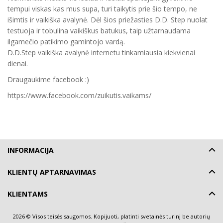
tempui viskas kas mus supa, turi taikytis prie šio tempo, ne
išimtis ir vaikiška avalynė. Dėl šios priežasties D.D. Step nuolat
testuoja ir tobulina vaikiškus batukus, taip užtarnaudama
ilgamečio patikimo gamintojo vardą.
D.D.Step vaikiška avalynė internetu tinkamiausia kiekvienai
dienai.
Draugaukime facebook :)
https://www.facebook.com/zuikutis.vaikams/
INFORMACIJA
KLIENTŲ APTARNAVIMAS
KLIENTAMS
2026 © Visos teisės saugomos. Kopijuoti, platinti svetainės turinį be autorių