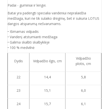
Padai - guminiai ir lengvi.
Batai yra padengti specialia vandeniui nepralaidžia
medžiaga, kuri ne tik sulaiko drėgmę, bet ir sukuria LOTUS
dangos atsparumą nešvarumams.
• Išimamas vidpadis
• Vandenį atstumianti medžiaga
• Galima skalbti skalbyklėje
• 100 % medvilnė
Vidpadžio
Dydis
Vidpadžio ilgis, cm
plotis, cm
22
14,4
5,8
23
15,1
6,0
24
15,7
6,1