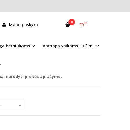
0
00
Mano paskyra
€0
00-61436L
ga berniukams
Apranga vaikams iki 2 m.
andėlyje
s
mai nurodyti prekės aprašyme.