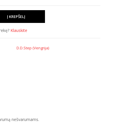
prekę?
Klauskite
D.D.Step (Vengrija)
tsparumą nešvarumams.