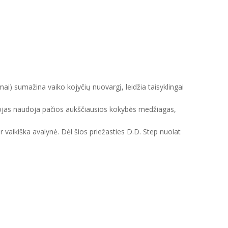
mai) sumažina vaiko kojyčių nuovargį, leidžia taisyklingai
intojas naudoja pačios aukščiausios kokybės medžiagas,
ir vaikiška avalynė. Dėl šios priežasties D.D. Step nuolat