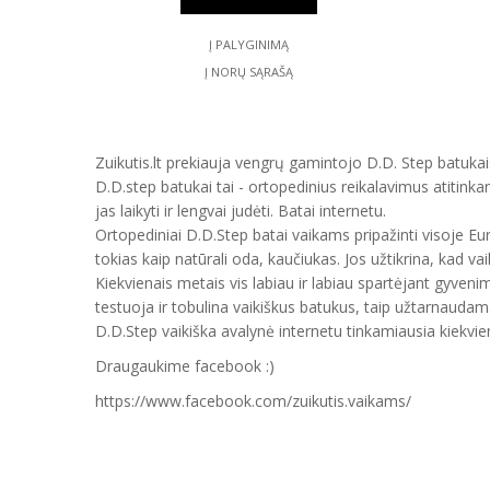
Į PALYGINIMĄ
Į NORŲ SĄRAŠĄ
Zuikutis.lt prekiauja vengrų gamintojo D.D. Step batukais
D.D.step batukai tai - ortopedinius reikalavimus atitinka
jas laikyti ir lengvai judėti. Batai internetu.
Ortopediniai D.D.Step batai vaikams pripažinti visoje E
tokias kaip natūrali oda, kaučiukas. Jos užtikrina, kad vai
Kiekvienais metais vis labiau ir labiau spartėjant gyveni
testuoja ir tobulina vaikiškus batukus, taip užtarnauda
D.D.Step vaikiška avalynė internetu tinkamiausia kiekvien
Draugaukime facebook :)
https://www.facebook.com/zuikutis.vaikams/