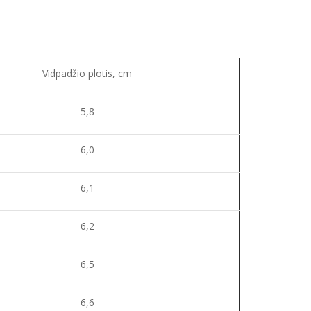
Vidpadžio plotis, cm
5,8
6,0
6,1
6,2
6,5
6,6