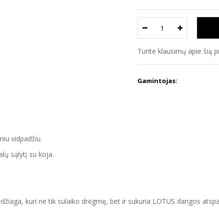
Turite klausimų apie šią 
Gamintojas:
niu vidpadžiu.
ų sąlytį su koja.
medžiaga, kuri ne tik sulaiko drėgmę, bet ir sukuria LOTUS dangos a