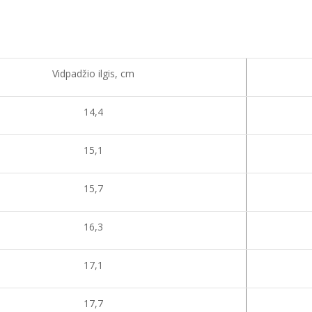
Vidpadžio ilgis, cm
14,4
15,1
15,7
16,3
17,1
17,7