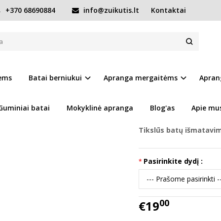
+370 68690884
info@zuikutis.lt
Kontaktai
61436L
Prekės kodas:
15553-C1
iems
Batai berniukui
Apranga mergaitėms
Apran
Ų SĄRAŠĄ
Turimas kiekis:
Prekė s
Guminiai batai
Mokyklinė apranga
Blog'as
Apie mu
Tikslūs batų išmatavi
Pasirinkite dydį :
00
€19