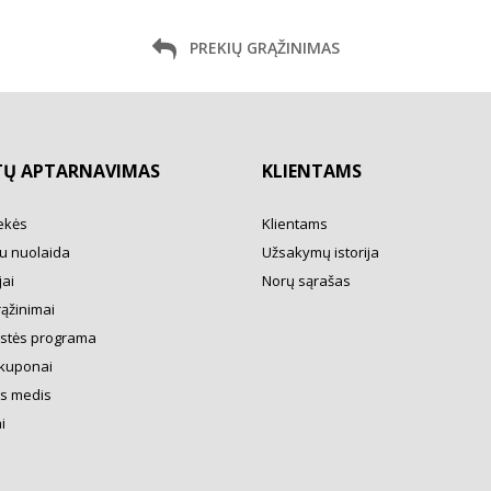
PREKIŲ GRĄŽINIMAS
TŲ APTARNAVIMAS
KLIENTAMS
ekės
Klientams
u nuolaida
Užsakymų istorija
ai
Norų sąrašas
rąžinimai
ystės programa
kuponai
s medis
i