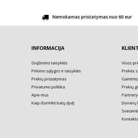
Nemokamas pristatymas nuo 60 eur
INFORMACIJA
KLIEN
Grąžinimo taisyklės
Visos pr
Pirkimo sąlygos ir taisyklės
Prekės s
Prekių pristatymas
Gamintoj
Privatumo politika
Prekių g
Apie mus
Partner
Kaip išsirinkti batų dydį
Dovanų 
Svetainė
Kontakta