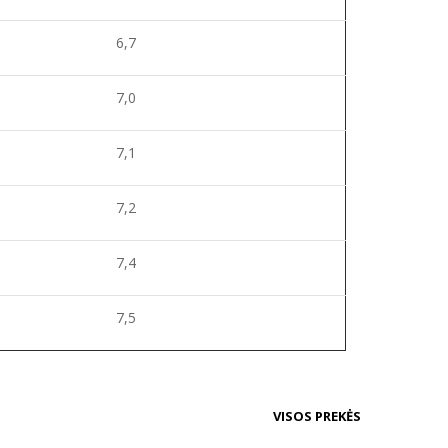
6,7
7,0
7,1
7,2
7,4
7,5
VISOS PREKĖS