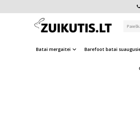
Pagrindinis
CANVAS
Canvas batai 28-33 d. C100-61436L
CANVAS BATAI 28-33 D. C100-
Batai mergaitei
Barefoot batai suaugus
Į PALYGINIMĄ
Į NOR