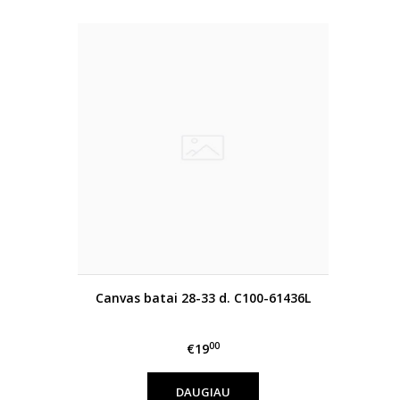
Canvas batai 28-33 d. C100-61436L
00
€19
DAUGIAU