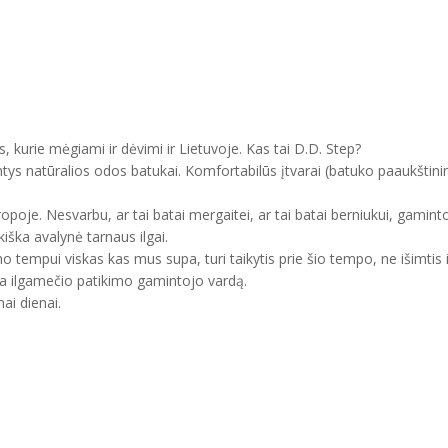
, kurie mėgiami ir dėvimi ir Lietuvoje. Kas tai D.D. Step?
ntys natūralios odos batukai. Komfortabilūs įtvarai (batuko paaukštini
uropoje. Nesvarbu, ar tai batai mergaitei, ar tai batai berniukui, gam
kiška avalynė tarnaus ilgai.
mo tempui viskas kas mus supa, turi taikytis prie šio tempo, ne išimtis 
ma ilgamečio patikimo gamintojo vardą.
ai dienai.