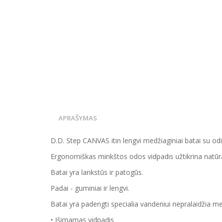
APRAŠYMAS
D.D. Step CANVAS itin lengvi medžiaginiai batai su odi
Ergonomiškas minkštos odos vidpadis užtikrina natūral
Batai yra lankstūs ir patogūs.
Padai - guminiai ir lengvi.
Batai yra padengti specialia vandeniui nepralaidžia 
• Išimamas vidpadis