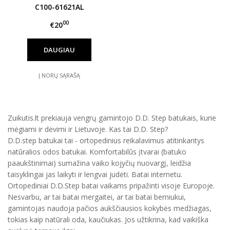
C100-61621AL
00
€20
DAUGIAU
Į NORŲ SĄRAŠĄ
Zuikutis.lt prekiauja vengrų gamintojo D.D. Step batukais, kurie
mėgiami ir dėvimi ir Lietuvoje. Kas tai D.D. Step?
D.D.step batukai tai - ortopedinius reikalavimus atitinkantys
natūralios odos batukai. Komfortabilūs įtvarai (batuko
paaukštinimai) sumažina vaiko kojyčių nuovargį, leidžia
taisyklingai jas laikyti ir lengvai judėti. Batai internetu.
Ortopediniai D.D.Step batai vaikams pripažinti visoje Europoje.
Nesvarbu, ar tai batai mergaitei, ar tai batai berniukui,
gamintojas naudoja pačios aukščiausios kokybės medžiagas,
tokias kaip natūrali oda, kaučiukas. Jos užtikrina, kad vaikiška