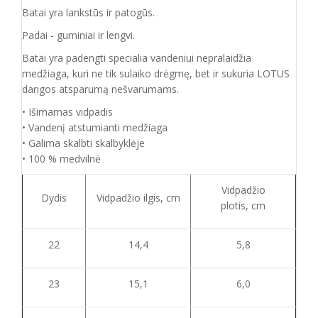
Batai yra lankstūs ir patogūs.
Padai - guminiai ir lengvi.
Batai yra padengti specialia vandeniui nepralaidžia
medžiaga, kuri ne tik sulaiko drėgmę, bet ir sukuria LOTUS
dangos atsparumą nešvarumams.
• Išimamas vidpadis
• Vandenį atstumianti medžiaga
• Galima skalbti skalbyklėje
• 100 % medvilnė
Vidpadžio
Dydis
Vidpadžio ilgis, cm
plotis, cm
22
14,4
5,8
23
15,1
6,0