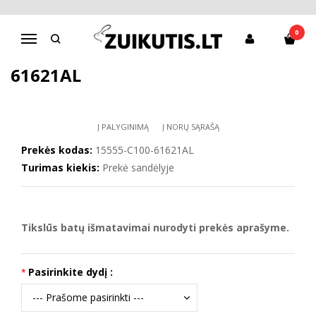
Pagrindinis
CANVAS
Canvas batai 28-33 d. C100-61621AL
0
Navigacija
CANVAS BATAI 28-33 D. C100-
61621AL
Į PALYGINIMĄ
Į NORŲ SĄRAŠĄ
Prekės kodas:
15555-C100-61621AL
Turimas kiekis:
Prekė sandėlyje
Tikslūs batų išmatavimai nurodyti prekės aprašyme.
Pasirinkite dydį :