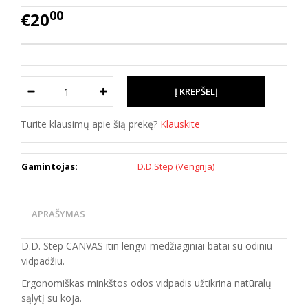
00
€20
Turite klausimų apie šią prekę?
Klauskite
Gamintojas:
D.D.Step (Vengrija)
APRAŠYMAS
D.D. Step CANVAS itin lengvi medžiaginiai batai su odiniu
vidpadžiu.
Ergonomiškas minkštos odos vidpadis užtikrina natūralų
sąlytį su koja.