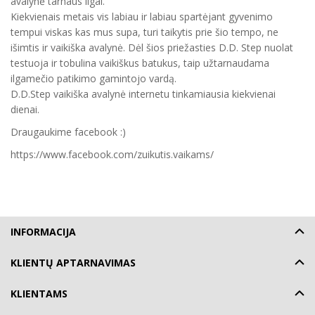
avalynė tarnaus ilgai.
Kiekvienais metais vis labiau ir labiau spartėjant gyvenimo
tempui viskas kas mus supa, turi taikytis prie šio tempo, ne
išimtis ir vaikiška avalynė. Dėl šios priežasties D.D. Step nuolat
testuoja ir tobulina vaikiškus batukus, taip užtarnaudama
ilgamečio patikimo gamintojo vardą.
D.D.Step vaikiška avalynė internetu tinkamiausia kiekvienai
dienai.
Draugaukime facebook :)
https://www.facebook.com/zuikutis.vaikams/
INFORMACIJA
KLIENTŲ APTARNAVIMAS
KLIENTAMS