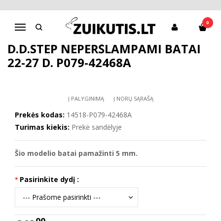
Pagrindinis
Batai berniukui
D.D.Step batai berniukams
D.D.Step neperšlampami batai 22-27 d. P079-42468A
0
Navigacija
D.D.STEP NEPERŠLAMPAMI BATAI
22-27 D. P079-42468A
Į PALYGINIMĄ
Į NORŲ SĄRAŠĄ
Prekės kodas:
14518-P079-42468A
Turimas kiekis:
Prekė sandėlyje
Šio modelio batai pamažinti 5 mm.
Pasirinkite dydį :