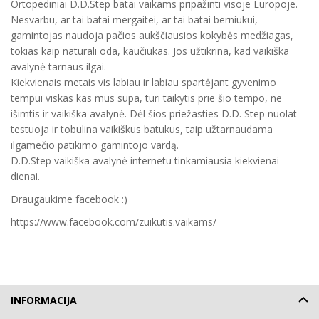
Ortopediniai D.D.Step batai vaikams pripažinti visoje Europoje.
Nesvarbu, ar tai batai mergaitei, ar tai batai berniukui,
gamintojas naudoja pačios aukščiausios kokybės medžiagas,
tokias kaip natūrali oda, kaučiukas. Jos užtikrina, kad vaikiška
avalynė tarnaus ilgai.
Kiekvienais metais vis labiau ir labiau spartėjant gyvenimo
tempui viskas kas mus supa, turi taikytis prie šio tempo, ne
išimtis ir vaikiška avalynė. Dėl šios priežasties D.D. Step nuolat
testuoja ir tobulina vaikiškus batukus, taip užtarnaudama
ilgamečio patikimo gamintojo vardą.
D.D.Step vaikiška avalynė internetu tinkamiausia kiekvienai
dienai.
Draugaukime facebook :)
https://www.facebook.com/zuikutis.vaikams/
INFORMACIJA