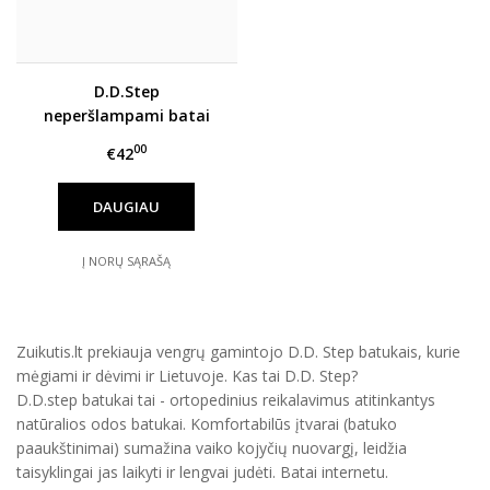
D.D.Step
neperšlampami batai
22-27 d. P079-42468A
00
€42
DAUGIAU
Į NORŲ SĄRAŠĄ
Zuikutis.lt prekiauja vengrų gamintojo D.D. Step batukais, kurie
mėgiami ir dėvimi ir Lietuvoje. Kas tai D.D. Step?
D.D.step batukai tai - ortopedinius reikalavimus atitinkantys
natūralios odos batukai. Komfortabilūs įtvarai (batuko
paaukštinimai) sumažina vaiko kojyčių nuovargį, leidžia
taisyklingai jas laikyti ir lengvai judėti. Batai internetu.