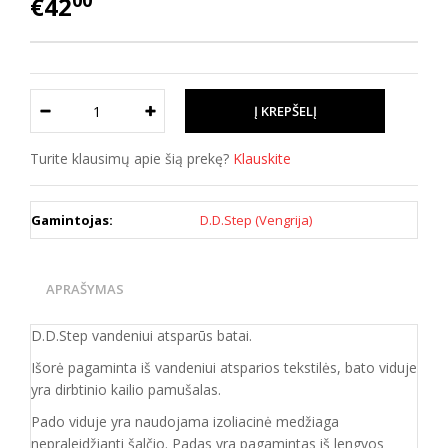
00
€42
Turite klausimų apie šią prekę?
Klauskite
Gamintojas:
D.D.Step (Vengrija)
APRAŠYMAS
D.D.Step vandeniui atsparūs batai.
Išorė pagaminta iš vandeniui atsparios tekstilės, bato viduje
yra dirbtinio kailio pamušalas.
Pado viduje yra naudojama izoliacinė medžiaga
nepraleidžianti šalčio. Padas yra pagamintas iš lengvos