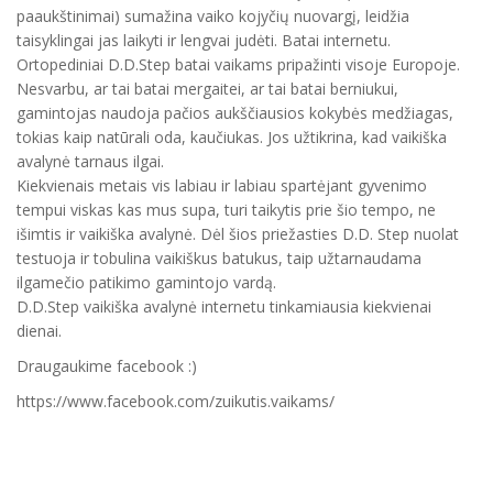
paaukštinimai) sumažina vaiko kojyčių nuovargį, leidžia
taisyklingai jas laikyti ir lengvai judėti. Batai internetu.
Ortopediniai D.D.Step batai vaikams pripažinti visoje Europoje.
Nesvarbu, ar tai batai mergaitei, ar tai batai berniukui,
gamintojas naudoja pačios aukščiausios kokybės medžiagas,
tokias kaip natūrali oda, kaučiukas. Jos užtikrina, kad vaikiška
avalynė tarnaus ilgai.
Kiekvienais metais vis labiau ir labiau spartėjant gyvenimo
tempui viskas kas mus supa, turi taikytis prie šio tempo, ne
išimtis ir vaikiška avalynė. Dėl šios priežasties D.D. Step nuolat
testuoja ir tobulina vaikiškus batukus, taip užtarnaudama
ilgamečio patikimo gamintojo vardą.
D.D.Step vaikiška avalynė internetu tinkamiausia kiekvienai
dienai.
Draugaukime facebook :)
https://www.facebook.com/zuikutis.vaikams/