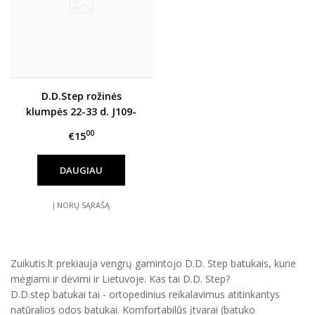
D.D.Step rožinės
klumpės 22-33 d. J109-
61347F
00
€15
DAUGIAU
Į NORŲ SĄRAŠĄ
Zuikutis.lt prekiauja vengrų gamintojo D.D. Step batukais, kurie
mėgiami ir dėvimi ir Lietuvoje. Kas tai D.D. Step?
D.D.step batukai tai - ortopedinius reikalavimus atitinkantys
natūralios odos batukai. Komfortabilūs įtvarai (batuko