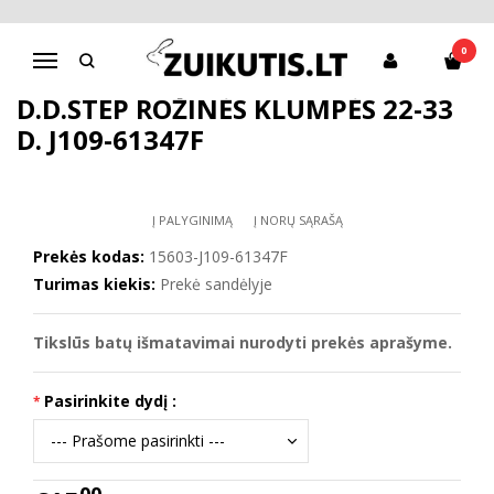
Pagrindinis
D.D.Step batai mergaitėms
D.D.Step rožinės klumpės 22-33 d. J109-61347F
0
Navigacija
D.D.STEP ROŽINĖS KLUMPĖS 22-33
D. J109-61347F
Į PALYGINIMĄ
Į NORŲ SĄRAŠĄ
Prekės kodas:
15603-J109-61347F
Turimas kiekis:
Prekė sandėlyje
Tikslūs batų išmatavimai nurodyti prekės aprašyme.
Pasirinkite dydį :