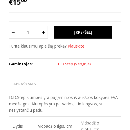
00
€15
Turite klausimų apie šią prekę?
Klauskite
Gamintojas:
D.D.Step (Vengrija)
APRAŠYMAS
D.D.Step klumpės yra pagamintos iš aukštos kokybės EVA
medžiagos. Klumpės yra patvarios, itin lengvos, su
neslystančiu padu.
Vidpadžio
Dydis
Vidpadžio ilgis, cm
plotis, cm