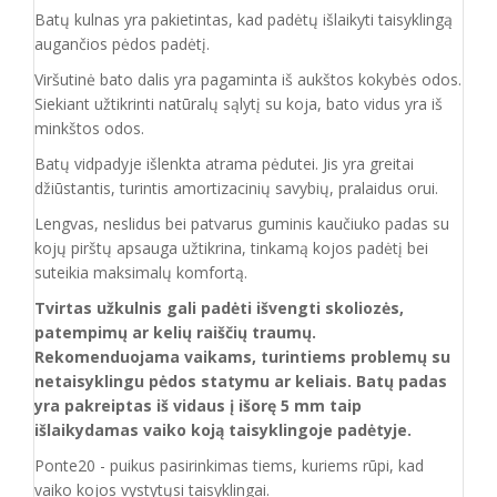
Batų kulnas yra pakietintas, kad padėtų išlaikyti taisyklingą
augančios pėdos padėtį.
Viršutinė bato dalis yra pagaminta iš aukštos
kokybės odos.
Siekiant užtikrinti natūralų sąlytį su koja, bato vidus yra iš
minkštos odos.
Batų vidpadyje išlenkta atrama pėdutei. Jis yra greitai
džiūstantis, turintis amortizacinių savybių, pralaidus orui.
Lengvas, neslidus bei patvarus guminis kaučiuko padas su
kojų pirštų apsauga užtikrina, tinkamą kojos padėtį bei
suteikia maksimalų komfortą.
Tvirtas užkulnis gali padėti išvengti skoliozės,
patempimų ar kelių raiščių traumų.
Rekomenduojama vaikams, turintiems problemų su
netaisyklingu pėdos statymu ar keliais. Batų padas
yra pakreiptas iš vidaus į išorę 5 mm taip
išlaikydamas vaiko koją taisyklingoje padėtyje.
Ponte20 - puikus pasirinkimas tiems, kuriems rūpi, kad
vaiko kojos vystytųsi taisyklingai.