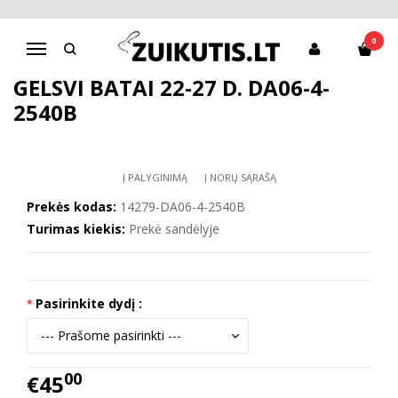
Pagrindinis
Batai mergaitei
D.D.Step batai mergaitėms
Gelsvi batai 22-27 d. DA06-4-2540B
0
Navigacija
GELSVI BATAI 22-27 D. DA06-4-
2540B
Į PALYGINIMĄ
Į NORŲ SĄRAŠĄ
Prekės kodas:
14279-DA06-4-2540B
Turimas kiekis:
Prekė sandėlyje
Pasirinkite dydį :
00
€45