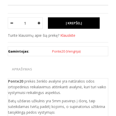
Turite klausimų apie šią prekę?
Klauskite
Gamintojas:
Ponte20 (Vengrija)
APRAŠYMAS
Ponte20
prekės ženklo avalynė yra natūralios odos
ortopedinius reikalavimus atitinkanti
avalynė, kuri
turi vaiko
vystymuisi reikalingus aspektus.
Batų uždaras užkulnis yra 5mm pasviręs į išorę, taip
suteikdamas tvirtą padėtį kojoms, o supinatorius užtikrina
taisyklingą pėdos vystymąsi.