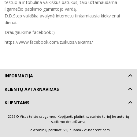
testuoja ir tobulina vaikiškus batukus, taip užtarnaudama
ilgamečio patikimo gamintojo vardą.
D.D.Step vaikiška avalynė internetu tinkamiausia kiekvienai
dienai.
Draugaukime facebook :)
https://www.facebook.com/zuikutis.vaikams/
INFORMACIJA
KLIENTŲ APTARNAVIMAS
KLIENTAMS
2026 © Visos teisės saugomos. Kopijuoti, platinti svetainės turinį be autorių
sutikimo draudžiama.
Elektroninių parduotuvių nuoma
-
eShoprent.com