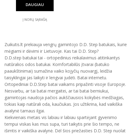
DAUGIAU
Į NORŲ SĄRAŠĄ
Zuikutis.lt prekiauja vengrų gamintojo D.D. Step batukais, kurie
mėgiami ir dėvimi ir Lietuvoje. Kas tai D.D. Step?
D.D.step batukai tai - ortopedinius reikalavimus atitinkantys
natūralios odos batukai. Komfortabilūs įtvarai (batuko
paaukštinimai) sumažina vaiko kojyčių nuovargį, leidžia
taisyklingai jas laikyti ir lengvai judėti. Batai internetu.
Ortopediniai D.D.Step batai vaikams pripažinti visoje Europoje.
Nesvarbu, ar tai batai mergaitei, ar tai batai berniukui,
gamintojas naudoja pačios aukščiausios kokybės medžiagas,
tokias kaip natūrali oda, kaučiukas. Jos užtikrina, kad vaikiška
avalynė tarnaus ilgai.
Kiekvienais metais vis labiau ir labiau spartėjant gyvenimo
tempui viskas kas mus supa, turi taikytis prie šio tempo, ne
išimtis ir vaikiška avalynė. Dėl šios priežasties D.D. Step nuolat