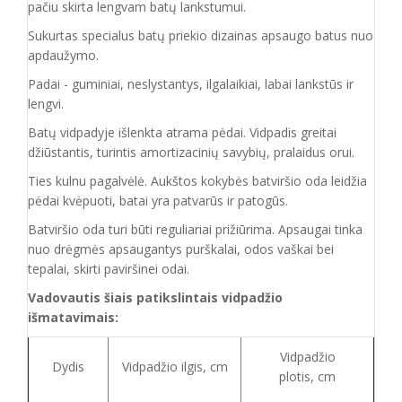
pačiu skirta lengvam batų lankstumui.
Sukurtas specialus batų priekio dizainas apsaugo batus nuo
apdaužymo.
Padai - guminiai, neslystantys, ilgalaikiai, labai lankstūs ir
lengvi.
Batų vidpadyje išlenkta atrama pėdai. Vidpadis greitai
džiūstantis, turintis amortizacinių savybių, pralaidus orui.
Ties kulnu pagalvėlė. Aukštos kokybės batviršio oda leidžia
pėdai kvėpuoti, batai yra patvarūs ir patogūs.
Batviršio o
da turi būti reguliariai prižiūrima. Apsaugai tinka
nuo drėgmės apsaugantys purškalai
,
odos vaškai bei
tepalai, skirti paviršinei odai.
Vadovautis šiais patikslintais vidpadžio
išmatavimais:
Vidpadžio
Dydis
Vidpadžio ilgis, cm
plotis, cm