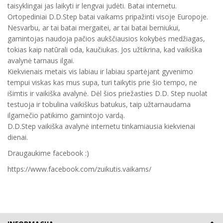
taisyklingai jas laikyti ir lengvai judėti. Batai internetu.
Ortopediniai D.D.Step batai vaikams pripažinti visoje Europoje.
Nesvarbu, ar tai batai mergaitei, ar tai batai berniukui,
gamintojas naudoja pačios aukščiausios kokybės medžiagas,
tokias kaip natūrali oda, kaučiukas. Jos užtikrina, kad vaikiška
avalynė tarnaus ilgai.
Kiekvienais metais vis labiau ir labiau spartėjant gyvenimo
tempui viskas kas mus supa, turi taikytis prie šio tempo, ne
išimtis ir vaikiška avalynė. Dėl šios priežasties D.D. Step nuolat
testuoja ir tobulina vaikiškus batukus, taip užtarnaudama
ilgamečio patikimo gamintojo vardą.
D.D.Step vaikiška avalynė internetu tinkamiausia kiekvienai
dienai.
Draugaukime facebook :)
https://www.facebook.com/zuikutis.vaikams/