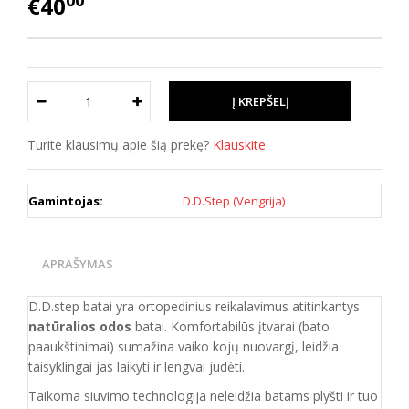
00
€40
Turite klausimų apie šią prekę?
Klauskite
Gamintojas:
D.D.Step (Vengrija)
APRAŠYMAS
D.D.step batai yra ortopedinius reikalavimus atitinkantys
natūralios odos
batai. Komfortabilūs įtvarai (bato
paaukštinimai) sumažina vaiko kojų nuovargį, leidžia
taisyklingai jas laikyti ir lengvai judėti.
Taikoma siuvimo technologija neleidžia batams plyšti ir tuo