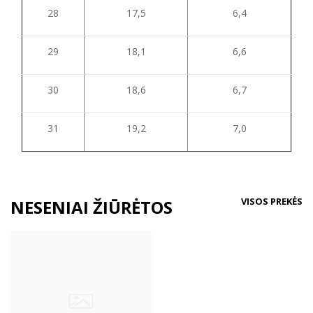
28
17,5
6,4
29
18,1
6,6
30
18,6
6,7
31
19,2
7,0
VISOS PREKĖS
NESENIAI ŽIŪRĖTOS