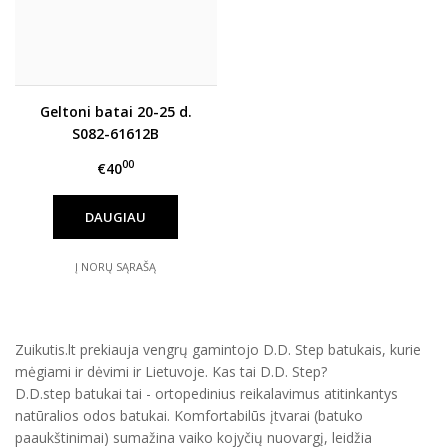
Geltoni batai 20-25 d.
S082-61612B
00
€40
DAUGIAU
Į NORŲ SĄRAŠĄ
Zuikutis.lt prekiauja vengrų gamintojo D.D. Step batukais, kurie
mėgiami ir dėvimi ir Lietuvoje. Kas tai D.D. Step?
D.D.step batukai tai - ortopedinius reikalavimus atitinkantys
natūralios odos batukai. Komfortabilūs įtvarai (batuko
paaukštinimai) sumažina vaiko kojyčių nuovargį, leidžia