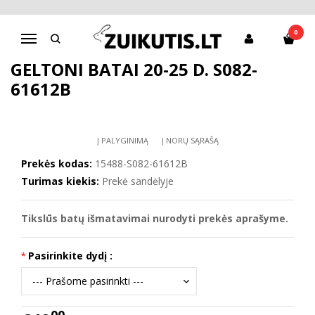
Pagrindinis
D.D.Step batai berniukams
Geltoni batai 20-25 d. S082-61612B
0
Navigacija
GELTONI BATAI 20-25 D. S082-
61612B
Į PALYGINIMĄ
Į NORŲ SĄRAŠĄ
Prekės kodas:
15488-S082-61612B
Turimas kiekis:
Prekė sandėlyje
Tikslūs batų išmatavimai nurodyti prekės aprašyme.
Pasirinkite dydį :