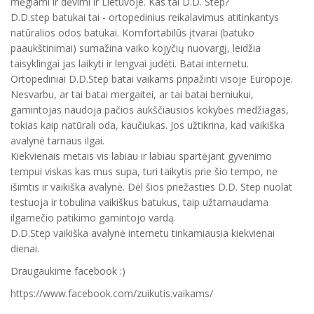
mėgiami ir dėvimi ir Lietuvoje. Kas tai D.D. Step?
D.D.step batukai tai - ortopedinius reikalavimus atitinkantys
natūralios odos batukai. Komfortabilūs įtvarai (batuko
paaukštinimai) sumažina vaiko kojyčių nuovargį, leidžia
taisyklingai jas laikyti ir lengvai judėti. Batai internetu.
Ortopediniai D.D.Step batai vaikams pripažinti visoje Europoje.
Nesvarbu, ar tai batai mergaitei, ar tai batai berniukui,
gamintojas naudoja pačios aukščiausios kokybės medžiagas,
tokias kaip natūrali oda, kaučiukas. Jos užtikrina, kad vaikiška
avalynė tarnaus ilgai.
Kiekvienais metais vis labiau ir labiau spartėjant gyvenimo
tempui viskas kas mus supa, turi taikytis prie šio tempo, ne
išimtis ir vaikiška avalynė. Dėl šios priežasties D.D. Step nuolat
testuoja ir tobulina vaikiškus batukus, taip užtarnaudama
ilgamečio patikimo gamintojo vardą.
D.D.Step vaikiška avalynė internetu tinkamiausia kiekvienai
dienai.
Draugaukime facebook :)
https://www.facebook.com/zuikutis.vaikams/