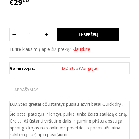
00
€29
Turite klausimų apie šią prekę?
Klauskite
Gamintojas:
D.D.Step (Vengrija)
APRAŠYMAS
D.D.Step greitai džiūstantys pusiau atviri batai Quick dry .
Šie batai patogūs ir lengvi, puikiai tinka žaisti saulėtą dieną.
Greitai džiūstanti viršutinė dalis ir guminė pirštų apsauga
apsaugo kojas nuo aplinkos poveikio, o padas užtikrina
sukibimą su šlapiu paviršiumi.