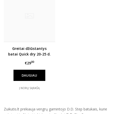
Greitai džiūstantys
batai Quick dry 20-25 d.
G065-61146B
00
€29
DAUGIAU
Į NORŲ SĄRAŠĄ
Zuikutis.lt prekiauja vengrų gamintojo D.D. Step batukais, kurie