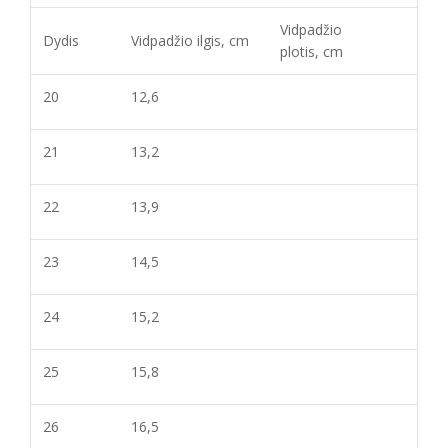
Vidpadžio
Dydis
Vidpadžio ilgis, cm
plotis, cm
20
12,6
21
13,2
22
13,9
23
14,5
24
15,2
25
15,8
26
16,5