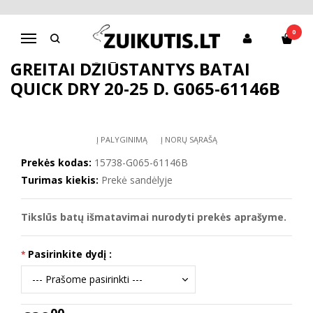
Pagrindinis
D.D.Step batai berniukams
Greitai džiūstantys batai Quick dry 20-25 d. G065-61146B
0
Navigacija
GREITAI DŽIŪSTANTYS BATAI
QUICK DRY 20-25 D. G065-61146B
Į PALYGINIMĄ
Į NORŲ SĄRAŠĄ
Prekės kodas:
15738-G065-61146B
Turimas kiekis:
Prekė sandėlyje
Tikslūs batų išmatavimai nurodyti prekės aprašyme.
Pasirinkite dydį :