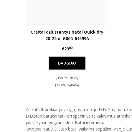
Greitai džiūstantys batai Quick dry
20-25 d. G065-61599A
00
€29
DAUGIAU
Į PALYGINIMĄ
Į NORŲ SĄRAŠĄ
Zuikutis.lt prekiauja vengrų gamintojo D.D. Step batukais
D.D.step batukai tai - ortopedinius reikalavimus atitinka
jas laikyti ir lengvai judėti. Batai internetu.
Ortopediniai D.D.Step batai vaikams pripažinti visoje E