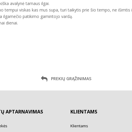
kiška avalynė tarnaus ilgai.
mo tempui viskas kas mus supa, turi taikytis prie šio tempo, ne išimtis 
ma ilgamečio patikimo gamintojo vardą.
ai dienai.
PREKIŲ GRĄŽINIMAS
TŲ APTARNAVIMAS
KLIENTAMS
ekės
Klientams