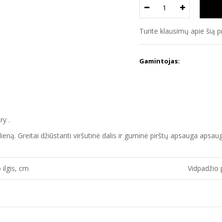
Turite klausimų apie šią 
Gamintojas:
ry .
tą dieną. Greitai džiūstanti viršutinė dalis ir guminė pirštų apsauga aps
 ilgis, cm
Vidpadžio 