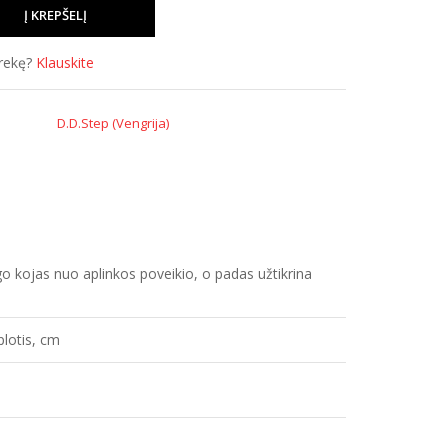
prekę?
Klauskite
D.D.Step (Vengrija)
augo kojas nuo aplinkos poveikio, o padas užtikrina
plotis, cm