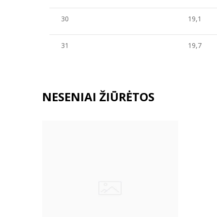
30
19,1
31
19,7
NESENIAI ŽIŪRĖTOS