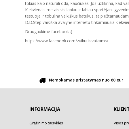
tokias kaip natūrali oda, kaučiukas. Jos užtikrina, kad vai
Kiekvienais metais vis labiau ir labiau spartėjant gyveni
testuoja ir tobulina vaikiškus batukus, taip užtarnauda
D.D.Step vaikiška avalynė internetu tinkamiausia kiekvien
Draugaukime facebook :)
https://www.facebook.com/zuikutis.vaikams/
Nemokamas pristatymas nuo 60 eur
INFORMACIJA
KLIEN
Grąžinimo taisyklės
Visos pr