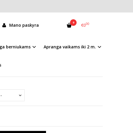
0
00
Mano paskyra
€0
065-61599A
ga berniukams
Apranga vaikams iki 2 m.
andėlyje
s
mai nurodyti prekės aprašyme.