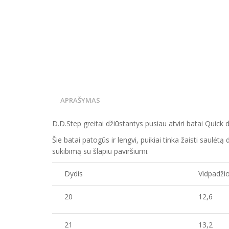
APRAŠYMAS
D.D.Step greitai džiūstantys pusiau atviri batai Quick d
Šie batai patogūs ir lengvi, puikiai tinka žaisti saulė
sukibimą su šlapiu paviršiumi.
Dydis
Vidpadžio
20
12,6
21
13,2