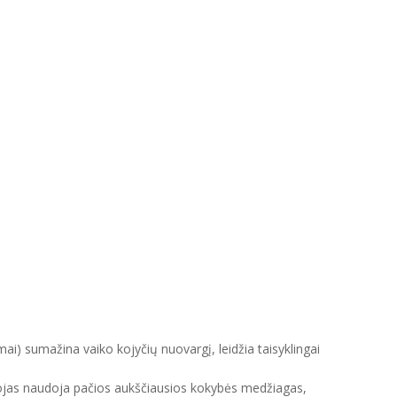
mai) sumažina vaiko kojyčių nuovargį, leidžia taisyklingai
intojas naudoja pačios aukščiausios kokybės medžiagas,