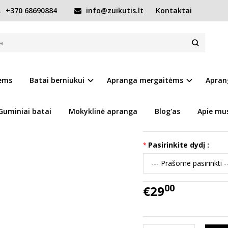
+370 68690884
info@zuikutis.lt
Kontaktai
ntys batai Quick dry 20-25 d. G065-61599A
UICK DRY 20-25 D. G065-61599A
Prekės kodas:
15399-G
iems
Batai berniukui
Apranga mergaitėms
Apran
Ų SĄRAŠĄ
Turimas kiekis:
Prekė s
Guminiai batai
Mokyklinė apranga
Blog'as
Apie mu
Tikslūs batų išmatavi
Pasirinkite dydį :
00
€29