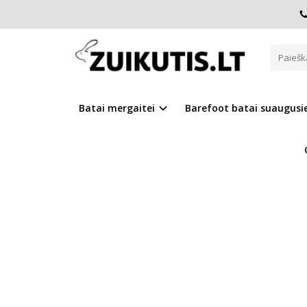
Pagrindinis
D.D.Step batai berniukams
Greitai džiūsta
GREITAI DŽIŪSTANTYS BATAI Q
Batai mergaitei
Barefoot batai suaugus
Į PALYGINIMĄ
Į NOR