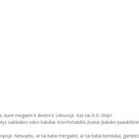
, kurie mėgiami ir dėvimi ir Lietuvoje. Kas tai D.D. Step?
ntys natūralios odos batukai. Komfortabilūs įtvarai (batuko paaukštini
uropoje. Nesvarbu, ar tai batai mergaitei, ar tai batai berniukui, gam