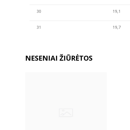
30
19,1
31
19,7
NESENIAI ŽIŪRĖTOS