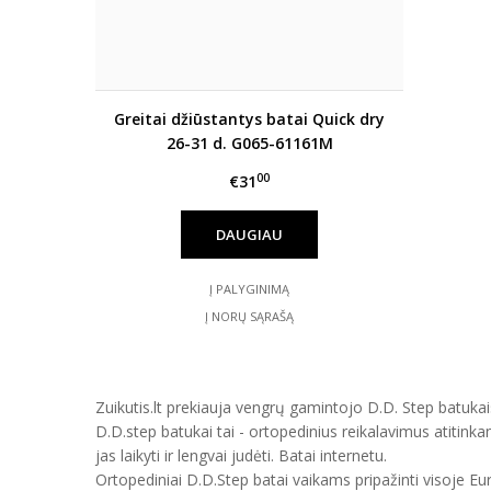
Greitai džiūstantys batai Quick dry
26-31 d. G065-61161M
00
€31
DAUGIAU
Į PALYGINIMĄ
Į NORŲ SĄRAŠĄ
Zuikutis.lt prekiauja vengrų gamintojo D.D. Step batukais
D.D.step batukai tai - ortopedinius reikalavimus atitinka
jas laikyti ir lengvai judėti. Batai internetu.
Ortopediniai D.D.Step batai vaikams pripažinti visoje E