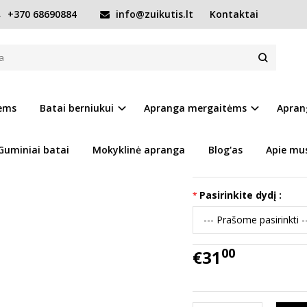
+370 68690884
info@zuikutis.lt
Kontaktai
ntys batai Quick dry 26-31 d. G065-61161M
UICK DRY 26-31 D. G065-61161M
Prekės kodas:
15468-G
iems
Batai berniukui
Apranga mergaitėms
Apran
Ų SĄRAŠĄ
Turimas kiekis:
Prekė s
Guminiai batai
Mokyklinė apranga
Blog'as
Apie mu
Tikslūs batų išmatavi
Pasirinkite dydį :
00
€31