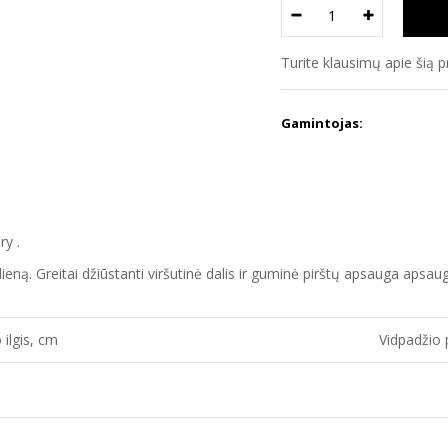
Turite klausimų apie šią 
Gamintojas:
ry .
tą dieną. Greitai džiūstanti viršutinė dalis ir guminė pirštų apsauga aps
 ilgis, cm
Vidpadžio 