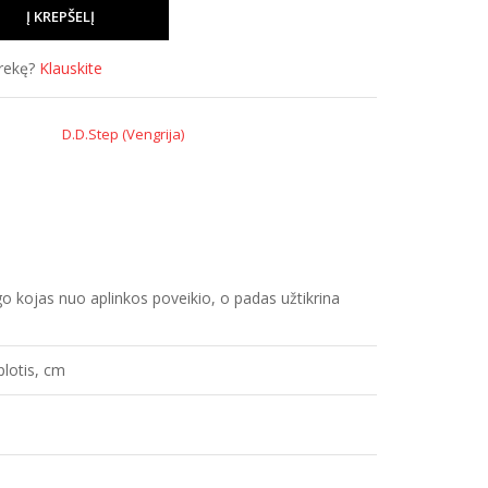
prekę?
Klauskite
D.D.Step (Vengrija)
augo kojas nuo aplinkos poveikio, o padas užtikrina
plotis, cm