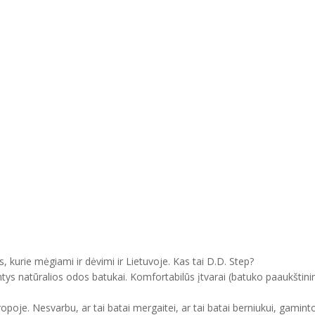
, kurie mėgiami ir dėvimi ir Lietuvoje. Kas tai D.D. Step?
ntys natūralios odos batukai. Komfortabilūs įtvarai (batuko paaukštini
uropoje. Nesvarbu, ar tai batai mergaitei, ar tai batai berniukui, gam