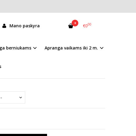
0
00
Mano paskyra
€0
065-61161M
ga berniukams
Apranga vaikams iki 2 m.
andėlyje
s
mai nurodyti prekės aprašyme.