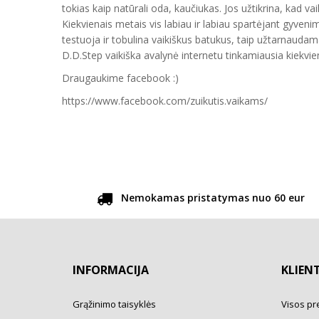
tokias kaip natūrali oda, kaučiukas. Jos užtikrina, kad vai
Kiekvienais metais vis labiau ir labiau spartėjant gyveni
testuoja ir tobulina vaikiškus batukus, taip užtarnauda
D.D.Step vaikiška avalynė internetu tinkamiausia kiekvien
Draugaukime facebook :)
https://www.facebook.com/zuikutis.vaikams/
Nemokamas pristatymas nuo 60 eur
INFORMACIJA
KLIEN
Grąžinimo taisyklės
Visos pr