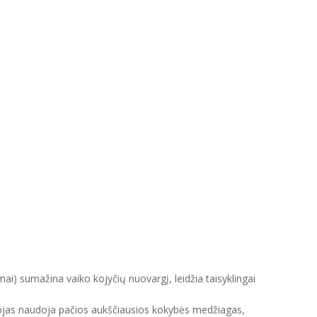
mai) sumažina vaiko kojyčių nuovargį, leidžia taisyklingai
intojas naudoja pačios aukščiausios kokybės medžiagas,