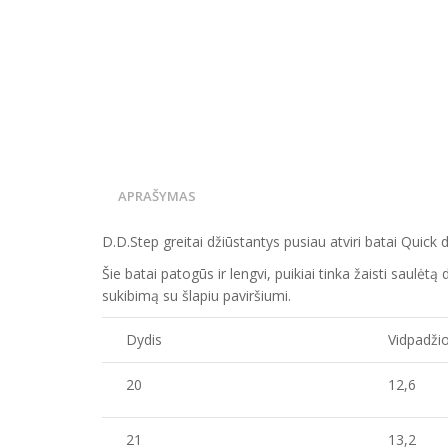
APRAŠYMAS
D.D.Step greitai džiūstantys pusiau atviri batai Quick d
Šie batai patogūs ir lengvi, puikiai tinka žaisti saulė
sukibimą su šlapiu paviršiumi.
Dydis
Vidpadžio
20
12,6
21
13,2