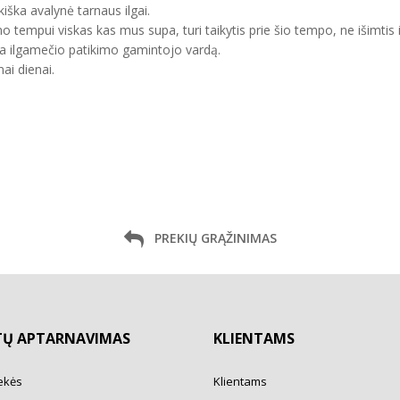
kiška avalynė tarnaus ilgai.
mo tempui viskas kas mus supa, turi taikytis prie šio tempo, ne išimtis 
ma ilgamečio patikimo gamintojo vardą.
ai dienai.
PREKIŲ GRĄŽINIMAS
TŲ APTARNAVIMAS
KLIENTAMS
ekės
Klientams