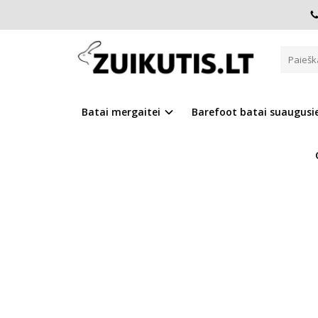
Pagrindinis
D.D.Step batai berniukams
Greitai džiūsta
GREITAI DŽIŪSTANTYS BATAI Q
Batai mergaitei
Barefoot batai suaugus
Į PALYGINIMĄ
Į NOR