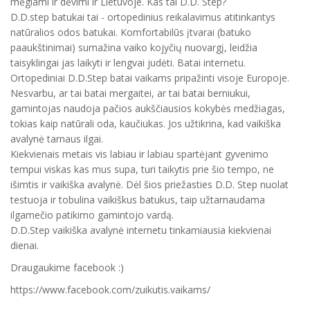
mėgiami ir dėvimi ir Lietuvoje. Kas tai D.D. Step?
D.D.step batukai tai - ortopedinius reikalavimus atitinkantys
natūralios odos batukai. Komfortabilūs įtvarai (batuko
paaukštinimai) sumažina vaiko kojyčių nuovargį, leidžia
taisyklingai jas laikyti ir lengvai judėti. Batai internetu.
Ortopediniai D.D.Step batai vaikams pripažinti visoje Europoje.
Nesvarbu, ar tai batai mergaitei, ar tai batai berniukui,
gamintojas naudoja pačios aukščiausios kokybės medžiagas,
tokias kaip natūrali oda, kaučiukas. Jos užtikrina, kad vaikiška
avalynė tarnaus ilgai.
Kiekvienais metais vis labiau ir labiau spartėjant gyvenimo
tempui viskas kas mus supa, turi taikytis prie šio tempo, ne
išimtis ir vaikiška avalynė. Dėl šios priežasties D.D. Step nuolat
testuoja ir tobulina vaikiškus batukus, taip užtarnaudama
ilgamečio patikimo gamintojo vardą.
D.D.Step vaikiška avalynė internetu tinkamiausia kiekvienai
dienai.
Draugaukime facebook :)
https://www.facebook.com/zuikutis.vaikams/