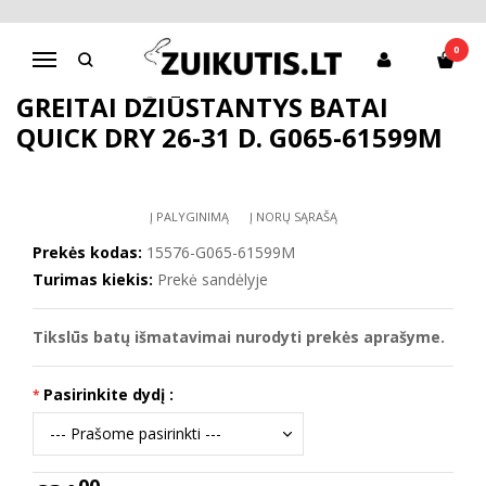
Pagrindinis
D.D.Step batai berniukams
Greitai džiūstantys batai Quick dry 26-31 d. G065-61599M
0
Navigacija
GREITAI DŽIŪSTANTYS BATAI
QUICK DRY 26-31 D. G065-61599M
Į PALYGINIMĄ
Į NORŲ SĄRAŠĄ
Prekės kodas:
15576-G065-61599M
Turimas kiekis:
Prekė sandėlyje
Tikslūs batų išmatavimai nurodyti prekės aprašyme.
Pasirinkite dydį :