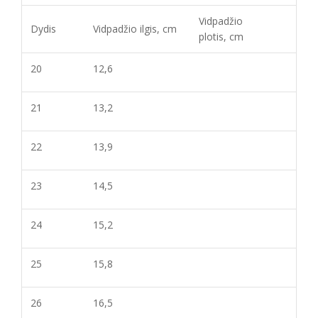
Vidpadžio
Dydis
Vidpadžio ilgis, cm
plotis, cm
20
12,6
21
13,2
22
13,9
23
14,5
24
15,2
25
15,8
26
16,5