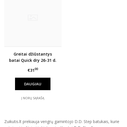
Greitai džiūstantys
batai Quick dry 26-31 d.
G065-61599M
00
€31
DAUGIAU
Į NORŲ SĄRAŠĄ
Zuikutis.lt prekiauja vengrų gamintojo D.D. Step batukais, kurie