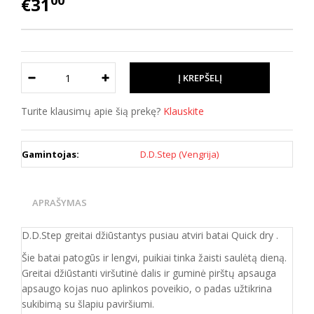
00
€31
Turite klausimų apie šią prekę?
Klauskite
Gamintojas:
D.D.Step (Vengrija)
APRAŠYMAS
D.D.Step greitai džiūstantys pusiau atviri batai Quick dry .
Šie batai patogūs ir lengvi, puikiai tinka žaisti saulėtą dieną.
Greitai džiūstanti viršutinė dalis ir guminė pirštų apsauga
apsaugo kojas nuo aplinkos poveikio, o padas užtikrina
sukibimą su šlapiu paviršiumi.