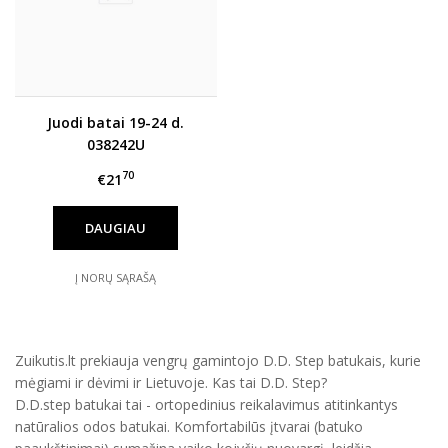
Juodi batai 19-24 d.
038242U
70
€21
DAUGIAU
Į NORŲ SĄRAŠĄ
Zuikutis.lt prekiauja vengrų gamintojo D.D. Step batukais, kurie
mėgiami ir dėvimi ir Lietuvoje. Kas tai D.D. Step?
D.D.step batukai tai - ortopedinius reikalavimus atitinkantys
natūralios odos batukai. Komfortabilūs įtvarai (batuko