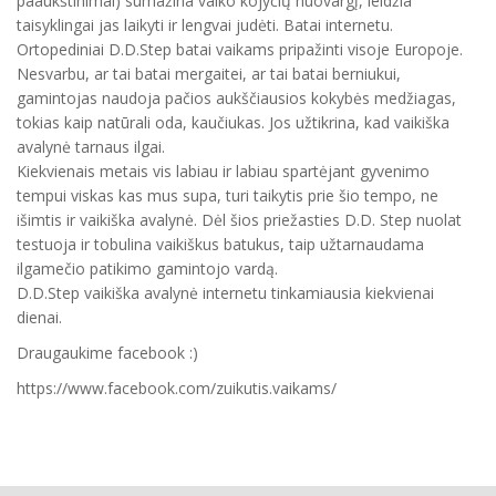
paaukštinimai) sumažina vaiko kojyčių nuovargį, leidžia
taisyklingai jas laikyti ir lengvai judėti. Batai internetu.
Ortopediniai D.D.Step batai vaikams pripažinti visoje Europoje.
Nesvarbu, ar tai batai mergaitei, ar tai batai berniukui,
gamintojas naudoja pačios aukščiausios kokybės medžiagas,
tokias kaip natūrali oda, kaučiukas. Jos užtikrina, kad vaikiška
avalynė tarnaus ilgai.
Kiekvienais metais vis labiau ir labiau spartėjant gyvenimo
tempui viskas kas mus supa, turi taikytis prie šio tempo, ne
išimtis ir vaikiška avalynė. Dėl šios priežasties D.D. Step nuolat
testuoja ir tobulina vaikiškus batukus, taip užtarnaudama
ilgamečio patikimo gamintojo vardą.
D.D.Step vaikiška avalynė internetu tinkamiausia kiekvienai
dienai.
Draugaukime facebook :)
https://www.facebook.com/zuikutis.vaikams/