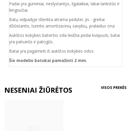
Padai yra guminiai, neslystantys, ilgalaikiai, labai lankstūs ir
lengvučiai.
Batų vidpadyje išlenkta atrama pėdutei. Jis - greitai
džiūstantis, turintis amortizacinių savybių, pralaidus orui.
Aukštos kokybės batviršio oda leidžia pėdai kvėpuoti, batai
yra patvarūs ir patogūs.
Batai yra pagaminti iš aukštos kokybės odos.
Šio modelio batukai pamažinti 2 mm.
VISOS PREKĖS
NESENIAI ŽIŪRĖTOS