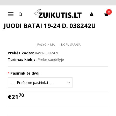
Pagrindinis
Batai berniukui
D.D.Step batai berniukams
Juodi batai 19-24 d. 038242U
0
Navigacija
JUODI BATAI 19-24 D. 038242U
Į PALYGINIMĄ
Į NORŲ SĄRAŠĄ
Prekės kodas:
8491-038242U
Turimas kiekis:
Prekė sandėlyje
Pasirinkite dydį :
70
€21