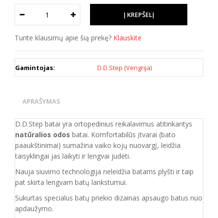
Turite klausimų apie šią prekę?
Klauskite
Gamintojas:
D.D.Step (Vengrija)
APRAŠYMAS
D.D.Step batai yra ortopedinius reikalavimus atitinkantys
natūralios odos
batai. Komfortabilūs įtvarai (bato
paaukštinimai) sumažina vaiko kojų nuovargį, leidžia
taisyklingai jas laikyti ir lengvai judėti.
Nauja siuvimo technologija neleidžia batams plyšti ir taip
pat skirta lengvam batų lankstumui.
Sukurtas specialus batų priekio dizainas apsaugo batus nuo
apdaužymo.