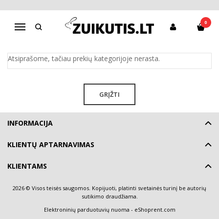
BERNIUKAMS
0
Navigacija
Pagrindinis
Kombinezoninės kelnės
Berniukams
Atsiprašome, tačiau prekių kategorijoje nerasta.
GRĮŽTI
INFORMACIJA
KLIENTŲ APTARNAVIMAS
KLIENTAMS
2026 © Visos teisės saugomos. Kopijuoti, platinti svetainės turinį be autorių
sutikimo draudžiama.
Elektroninių parduotuvių nuoma
-
eShoprent.com