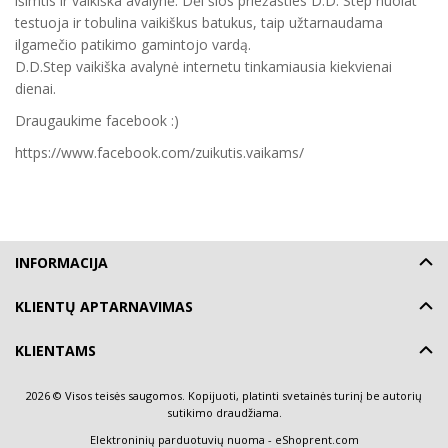
išimtis ir vaikiška avalynė. Dėl šios priežasties D.D. Step nuolat
testuoja ir tobulina vaikiškus batukus, taip užtarnaudama
ilgamečio patikimo gamintojo vardą.
D.D.Step vaikiška avalynė internetu tinkamiausia kiekvienai
dienai.
Draugaukime facebook :)
https://www.facebook.com/zuikutis.vaikams/
INFORMACIJA
KLIENTŲ APTARNAVIMAS
KLIENTAMS
2026 © Visos teisės saugomos. Kopijuoti, platinti svetainės turinį be autorių
sutikimo draudžiama.
Elektroninių parduotuvių nuoma
-
eShoprent.com