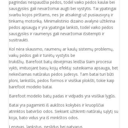
pagrindas nespaudžia pėdos, todėl vaiko pėdos kaulai bei
sausgyslės gali nevaržomai augti bei vystytis. Tai ypatingai
svarbu kojos pirštams, nes jie atsakingi už pusiausvyrą ir
tinkamą motoriką. Minimalistinio dizaino avalynė užtikrina
pėdos apsaugą ir yra ypatingai lanksti, todėl vaiko pėdos
sausgyslės ir raumenys gali nevaržomai išsitempti ir
susitraukti.
Kol nėra skausmo, raumenų ar kaulų sistemų problemų,
vaikų pėdos gali ir turėtų vystytis be
trukdžių. Barefoot batų dėvėjimas leidžia šiam procesui
vykti, imituojant basų kojų efektą: suteikiama apsauga, bet
nekeičiamas natūralus pėdos judesys. Tam batai turi būti
ploni, lankstūs, pėdos formos ir visiškai plokšti, tokie kaip
barefoot modelio batai.
Barefoot modelio batų padas ir vidpadis yra visiškai lygūs.
Batai yra pagaminti iš aukštos kokybės ir
kruopščiai
atrinktos batviršio
odos.
Siekiant užtikrinti natūralų sąlytį su
koja, bato vidus yra iš minkštos odos.
Lengvas, lankstus, neslidus bei patvarus