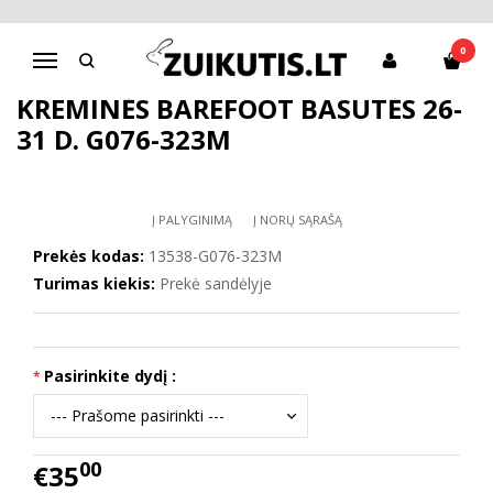
Pagrindinis
D.D.Step batai mergaitėms
Kreminės barefoot basutės 26-31 d. G076-323M
0
Navigacija
KREMINĖS BAREFOOT BASUTĖS 26-
31 D. G076-323M
Į PALYGINIMĄ
Į NORŲ SĄRAŠĄ
Prekės kodas:
13538-G076-323M
Turimas kiekis:
Prekė sandėlyje
Pasirinkite dydį :
00
€35