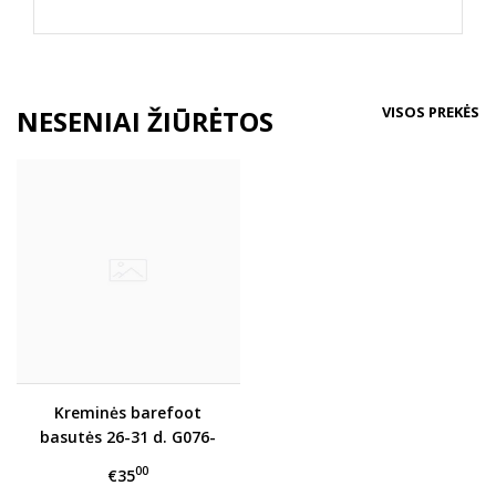
VISOS PREKĖS
NESENIAI ŽIŪRĖTOS
Kreminės barefoot
basutės 26-31 d. G076-
323M
00
€35