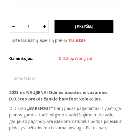
Turite klausimų apie šią prekę?
Klauskite
Gamintojas:
D.D.Step (Vengrija)
APRAŠYMAS
2023 m. NAUJIENA! Odinės basutės iš vasarinės
D
.
D
.
Step prekės ženklo barefoot kolekcijos.
D.D.Step
„BAREFOOT“
batų padas pagamintas iš ypatingai
plonos gumos, todėl bėgimo ir vaikščiojimo metu vaikai
gali jausti pagrindą, yra išlaikomi natūralūs pėdos judesiai ir
pėdai yra užtikrinama tinkama apsauga. Platus batų