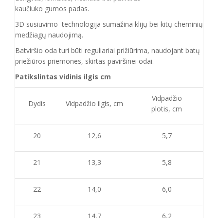
kaučiuko
gumos
padas
.
3D susiuvimo technologija sumažina klijų bei kitų cheminių
medžiagų naudojimą.
Batvirš
io o
da turi būti reguliariai prižiūrima
, naudojant
batų
priežiūros priemones, skirtas
paviršinei odai.
Patikslintas vidinis ilgis cm
Vidpadžio
Dydis
Vidpadžio ilgis, cm
plotis, cm
20
12,6
5,7
21
13,3
5,8
22
14,0
6,0
23
14,7
6,2