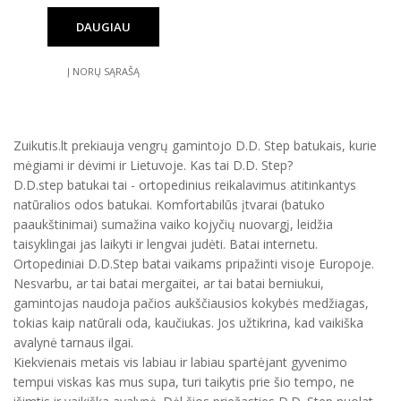
DAUGIAU
Į NORŲ SĄRAŠĄ
Zuikutis.lt prekiauja vengrų gamintojo D.D. Step batukais, kurie
mėgiami ir dėvimi ir Lietuvoje. Kas tai D.D. Step?
D.D.step batukai tai - ortopedinius reikalavimus atitinkantys
natūralios odos batukai. Komfortabilūs įtvarai (batuko
paaukštinimai) sumažina vaiko kojyčių nuovargį, leidžia
taisyklingai jas laikyti ir lengvai judėti. Batai internetu.
Ortopediniai D.D.Step batai vaikams pripažinti visoje Europoje.
Nesvarbu, ar tai batai mergaitei, ar tai batai berniukui,
gamintojas naudoja pačios aukščiausios kokybės medžiagas,
tokias kaip natūrali oda, kaučiukas. Jos užtikrina, kad vaikiška
avalynė tarnaus ilgai.
Kiekvienais metais vis labiau ir labiau spartėjant gyvenimo
tempui viskas kas mus supa, turi taikytis prie šio tempo, ne