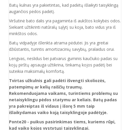
Batų kulnas yra pakietintas, kad padėtų išlaikyti taisyklingą
augančios pėdos padėtį.
Viršutinė bato dalis yra pagaminta iš aukštos
kokybės odos.
Siekiant užtikrinti natūralų sąlytį su koja, bato vidus yra iš
minkštos odos.
Batų vidpadyje išlenkta atrama pėdutei. Jis yra greitai
džiūstantis, turintis amortizacinių savybių, pralaidus orui.
Lengvas, neslidus bei patvarus guminis kaučiuko padas su
kojų pirštų apsauga užtikrina, tinkamą kojos padėtį bei
suteikia maksimalų komfortą.
Tvirtas užkulnis gali padėti išvengti skoliozės,
patempimų ar kelių raiščių traumų.
Rekomenduojama vaikams, turintiems problemų su
netaisyklingu pėdos statymu ar keliais. Batų padas
yra pakreiptas iš vidaus į išorę 5 mm taip
išlaikydamas vaiko koją taisyklingoje padėtyje.
Ponte20 - puikus pasirinkimas tiems, kuriems rūpi,
kad vaiko kojos vystytųsi taisyklingai.