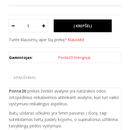
Turite klausimų apie šią prekę?
Klauskite
Gamintojas:
Ponte20 (Vengrija)
APRAŠYMAS
Ponte20
prekės ženklo avalynė yra natūralios odos
ortopedinius reikalavimus atitinkanti
avalynė, kuri
turi vaiko
vystymuisi reikalingus aspektus.
Batų uždaras užkulnis yra 5mm pasviręs į išorę, taip
suteikdamas tvirtą padėtį kojoms, o supinatorius užtikrina
taisyklingą pėdos vystymąsi.