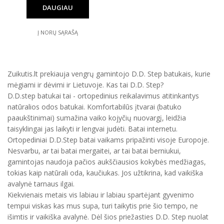
DAUGIAU
Į NORŲ SĄRAŠĄ
Zuikutis.lt prekiauja vengrų gamintojo D.D. Step batukais, kurie
mėgiami ir dėvimi ir Lietuvoje. Kas tai D.D. Step?
D.D.step batukai tai - ortopedinius reikalavimus atitinkantys
natūralios odos batukai. Komfortabilūs įtvarai (batuko
paaukštinimai) sumažina vaiko kojyčių nuovargį, leidžia
taisyklingai jas laikyti ir lengvai judėti. Batai internetu.
Ortopediniai D.D.Step batai vaikams pripažinti visoje Europoje.
Nesvarbu, ar tai batai mergaitei, ar tai batai berniukui,
gamintojas naudoja pačios aukščiausios kokybės medžiagas,
tokias kaip natūrali oda, kaučiukas. Jos užtikrina, kad vaikiška
avalynė tarnaus ilgai.
Kiekvienais metais vis labiau ir labiau spartėjant gyvenimo
tempui viskas kas mus supa, turi taikytis prie šio tempo, ne
išimtis ir vaikiška avalynė. Dėl šios priežasties D.D. Step nuolat