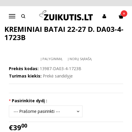
Pagrindinis
D.D.Step batai mergaitėms
Kreminiai batai 22-27 d. DA03-4-1723B
0
Navigacija
KREMINIAI BATAI 22-27 D. DA03-4-
1723B
Į PALYGINIMĄ
Į NORŲ SĄRAŠĄ
Prekės kodas:
13987-DA03-4-1723B
Turimas kiekis:
Prekė sandėlyje
Pasirinkite dydį :
00
€39