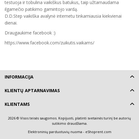
testuoja ir tobulina vaikiškus batukus, taip užtarnaudama
ilgamečio patikimo gamintojo vardą.
D.D.Step vaikiška avalynė internetu tinkamiausia kiekvienai
dienai.
Draugaukime facebook :)
https://www.facebook.com/zuikutis.vaikams/
INFORMACIJA
KLIENTŲ APTARNAVIMAS
KLIENTAMS
2026 © Visos teisės saugomos. Kopijuoti, platinti svetainės turinį be autorių
sutikimo draudžiama.
Elektroninių parduotuvių nuoma
-
eShoprent.com