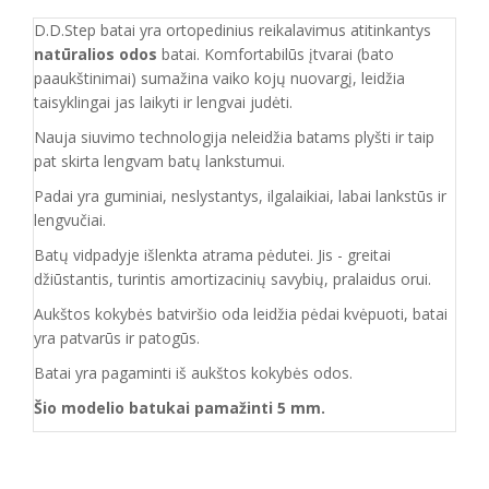
D.D.Step batai yra ortopedinius reikalavimus atitinkantys
natūralios odos
batai. Komfortabilūs įtvarai (bato
paaukštinimai) sumažina vaiko kojų nuovargį, leidžia
taisyklingai jas laikyti ir lengvai judėti.
Nauja siuvimo technologija neleidžia batams plyšti ir taip
pat skirta lengvam batų lankstumui.
Padai yra guminiai, neslystantys, ilgalaikiai, labai lankstūs ir
lengvučiai.
Batų vidpadyje išlenkta atrama pėdutei. Jis - greitai
džiūstantis, turintis amortizacinių savybių, pralaidus orui.
Aukštos kokybės batviršio oda leidžia pėdai kvėpuoti, batai
yra patvarūs ir patogūs.
Batai yra pagaminti iš aukštos kokybės odos.
Šio modelio batukai pamažinti 5 mm.