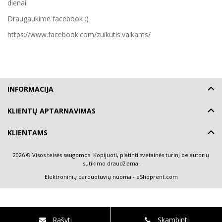
dienai.
Draugaukime facebook :)
https://www.facebook.com/zuikutis.vaikams/
INFORMACIJA
KLIENTŲ APTARNAVIMAS
KLIENTAMS
2026 © Visos teisės saugomos. Kopijuoti, platinti svetainės turinį be autorių
sutikimo draudžiama.
Elektroninių parduotuvių nuoma
-
eShoprent.com
Rašyti
Skambinti