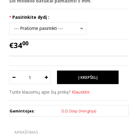
Šio modelio batukai pamažinti 5 mm.
Pasirinkite dydį :
00
€34
Turite klausimų apie šią prekę?
Klauskite
Gamintojas:
D.D.Step (Vengrija)
APRAŠYMAS