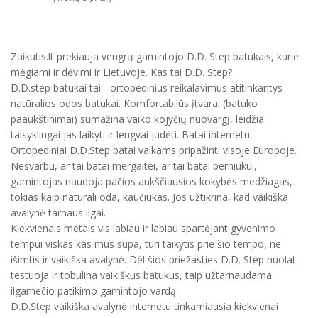
Zuikutis.lt prekiauja vengrų gamintojo D.D. Step batukais, kurie
mėgiami ir dėvimi ir Lietuvoje. Kas tai D.D. Step?
D.D.step batukai tai - ortopedinius reikalavimus atitinkantys
natūralios odos batukai. Komfortabilūs įtvarai (batuko
paaukštinimai) sumažina vaiko kojyčių nuovargį, leidžia
taisyklingai jas laikyti ir lengvai judėti. Batai internetu.
Ortopediniai D.D.Step batai vaikams pripažinti visoje Europoje.
Nesvarbu, ar tai batai mergaitei, ar tai batai berniukui,
gamintojas naudoja pačios aukščiausios kokybės medžiagas,
tokias kaip natūrali oda, kaučiukas. Jos užtikrina, kad vaikiška
avalynė tarnaus ilgai.
Kiekvienais metais vis labiau ir labiau spartėjant gyvenimo
tempui viskas kas mus supa, turi taikytis prie šio tempo, ne
išimtis ir vaikiška avalynė. Dėl šios priežasties D.D. Step nuolat
testuoja ir tobulina vaikiškus batukus, taip užtarnaudama
ilgamečio patikimo gamintojo vardą.
D.D.Step vaikiška avalynė internetu tinkamiausia kiekvienai