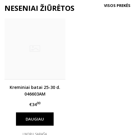
VISOS PREKĖS
NESENIAI ŽIŪRĖTOS
Kreminiai batai 25-30 d.
046603AM
00
€34
DAUGIAU
Į NORŲ SĄRAŠĄ