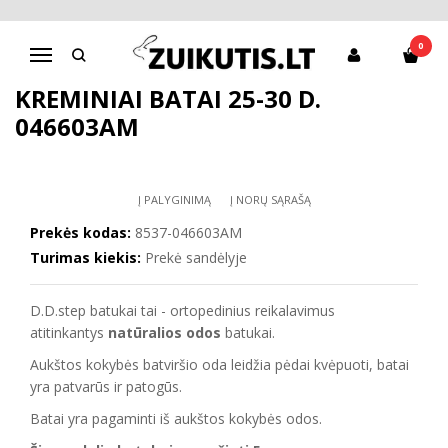
Pagrindinis
Batai mergaitei
D.D.Step batai mergaitėms
Kreminiai batai 25-30 d. 046603AM
0
Navigacija
KREMINIAI BATAI 25-30 D.
046603AM
Į PALYGINIMĄ
Į NORŲ SĄRAŠĄ
Prekės kodas:
8537-046603AM
Turimas kiekis:
Prekė sandėlyje
D.D.step batukai tai - ortopedinius reikalavimus
atitinkantys
natūralios odos
batukai.
Aukštos kokybės batviršio oda leidžia pėdai kvėpuoti, batai
yra patvarūs ir patogūs.
Batai yra pagaminti iš aukštos kokybės odos.