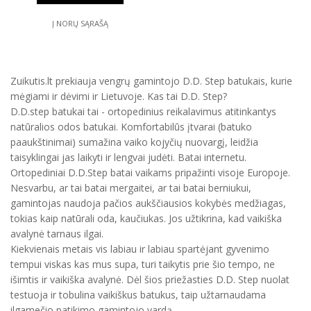
Į NORŲ SĄRAŠĄ
Zuikutis.lt prekiauja vengrų gamintojo D.D. Step batukais, kurie
mėgiami ir dėvimi ir Lietuvoje. Kas tai D.D. Step?
D.D.step batukai tai - ortopedinius reikalavimus atitinkantys
natūralios odos batukai. Komfortabilūs įtvarai (batuko
paaukštinimai) sumažina vaiko kojyčių nuovargį, leidžia
taisyklingai jas laikyti ir lengvai judėti. Batai internetu.
Ortopediniai D.D.Step batai vaikams pripažinti visoje Europoje.
Nesvarbu, ar tai batai mergaitei, ar tai batai berniukui,
gamintojas naudoja pačios aukščiausios kokybės medžiagas,
tokias kaip natūrali oda, kaučiukas. Jos užtikrina, kad vaikiška
avalynė tarnaus ilgai.
Kiekvienais metais vis labiau ir labiau spartėjant gyvenimo
tempui viskas kas mus supa, turi taikytis prie šio tempo, ne
išimtis ir vaikiška avalynė. Dėl šios priežasties D.D. Step nuolat
testuoja ir tobulina vaikiškus batukus, taip užtarnaudama
ilgamečio patikimo gamintojo vardą.