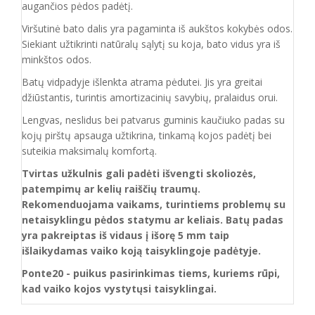
augančios pėdos padėtį.
Viršutinė bato dalis yra pagaminta iš aukštos
kokybės odos.
Siekiant užtikrinti natūralų sąlytį su koja, bato vidus yra iš
minkštos odos.
Batų vidpadyje išlenkta atrama pėdutei. Jis yra greitai
džiūstantis, turintis amortizacinių savybių, pralaidus orui.
Lengvas, neslidus bei patvarus guminis kaučiuko padas su
kojų pirštų apsauga užtikrina, tinkamą kojos padėtį bei
suteikia maksimalų komfortą.
Tvirtas užkulnis gali padėti išvengti skoliozės,
patempimų ar kelių raiščių traumų.
Rekomenduojama vaikams, turintiems problemų su
netaisyklingu pėdos statymu ar keliais. Batų padas
yra pakreiptas iš vidaus į išorę 5 mm taip
išlaikydamas vaiko koją taisyklingoje padėtyje.
Ponte20 - puikus pasirinkimas tiems, kuriems rūpi,
kad vaiko kojos vystytųsi taisyklingai.