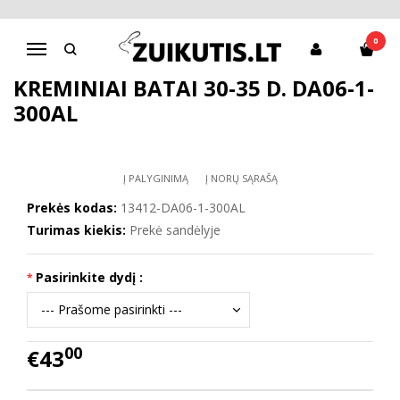
Pagrindinis
Batai mergaitei
D.D.Step batai mergaitėms
Kreminiai batai 30-35 d. DA06-1-300AL
0
Navigacija
KREMINIAI BATAI 30-35 D. DA06-1-
300AL
Į PALYGINIMĄ
Į NORŲ SĄRAŠĄ
Prekės kodas:
13412-DA06-1-300AL
Turimas kiekis:
Prekė sandėlyje
Pasirinkite dydį :
00
€43