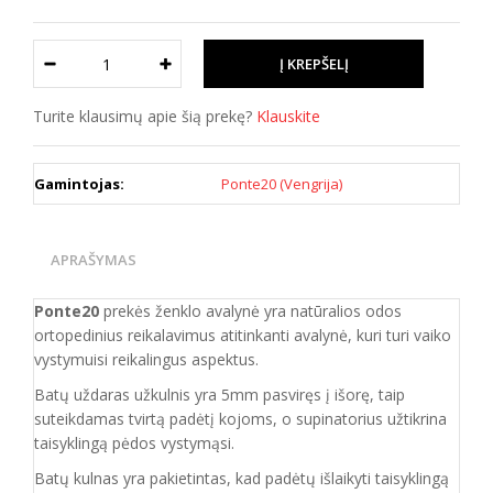
Turite klausimų apie šią prekę?
Klauskite
Gamintojas:
Ponte20 (Vengrija)
APRAŠYMAS
Ponte20
prekės ženklo avalynė yra natūralios odos
ortopedinius reikalavimus atitinkanti
avalynė, kuri
turi vaiko
vystymuisi reikalingus aspektus.
Batų uždaras užkulnis yra 5mm pasviręs į išorę, taip
suteikdamas tvirtą padėtį kojoms, o supinatorius užtikrina
taisyklingą pėdos vystymąsi.
Batų kulnas yra pakietintas, kad padėtų išlaikyti taisyklingą