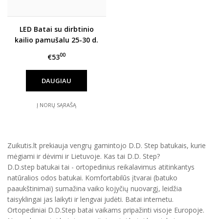
LED Batai su dirbtinio
kailio pamušalu 25-30 d.
W068-346AM
00
€53
DAUGIAU
Į NORŲ SĄRAŠĄ
Zuikutis.lt prekiauja vengrų gamintojo D.D. Step batukais, kurie
mėgiami ir dėvimi ir Lietuvoje. Kas tai D.D. Step?
D.D.step batukai tai - ortopedinius reikalavimus atitinkantys
natūralios odos batukai. Komfortabilūs įtvarai (batuko
paaukštinimai) sumažina vaiko kojyčių nuovargį, leidžia
taisyklingai jas laikyti ir lengvai judėti. Batai internetu.
Ortopediniai D.D.Step batai vaikams pripažinti visoje Europoje.