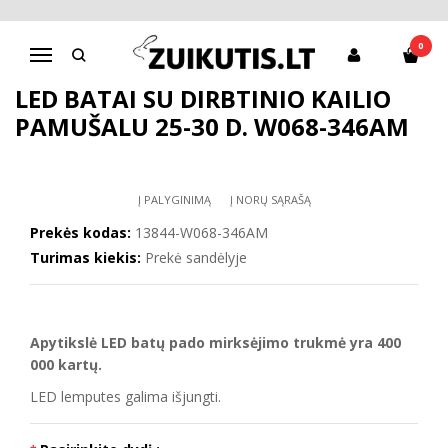
Pagrindinis
D.D.Step batai berniukams
LED Batai su dirbtinio kailio pamušalu 25-30 d. W068-346AM
0
Navigacija
LED BATAI SU DIRBTINIO KAILIO
PAMUŠALU 25-30 D. W068-346AM
Į PALYGINIMĄ
Į NORŲ SĄRAŠĄ
Prekės kodas:
13844-W068-346AM
Turimas kiekis:
Prekė sandėlyje
Apytikslė LED batų pado mirksėjimo trukmė yra 400
000 kartų.
LED lemputes galima išjungti.