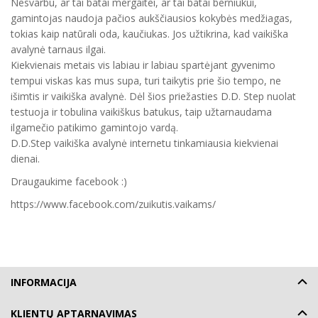
Nesvarbu, ar tai batai mergaitei, ar tai batai berniukui,
gamintojas naudoja pačios aukščiausios kokybės medžiagas,
tokias kaip natūrali oda, kaučiukas. Jos užtikrina, kad vaikiška
avalynė tarnaus ilgai.
Kiekvienais metais vis labiau ir labiau spartėjant gyvenimo
tempui viskas kas mus supa, turi taikytis prie šio tempo, ne
išimtis ir vaikiška avalynė. Dėl šios priežasties D.D. Step nuolat
testuoja ir tobulina vaikiškus batukus, taip užtarnaudama
ilgamečio patikimo gamintojo vardą.
D.D.Step vaikiška avalynė internetu tinkamiausia kiekvienai
dienai.
Draugaukime facebook :)
https://www.facebook.com/zuikutis.vaikams/
INFORMACIJA
KLIENTŲ APTARNAVIMAS