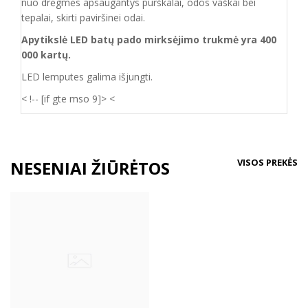
nuo drėgmės apsaugantys purškalai
,
odos vaškai bei
tepalai, skirti paviršinei odai.
Apytikslė LED batų pado mirksėjimo trukmė yra 400
000 kartų.
LED lemputes galima išjungti.
< !-- [if gte mso 9]>
<
VISOS PREKĖS
NESENIAI ŽIŪRĖTOS