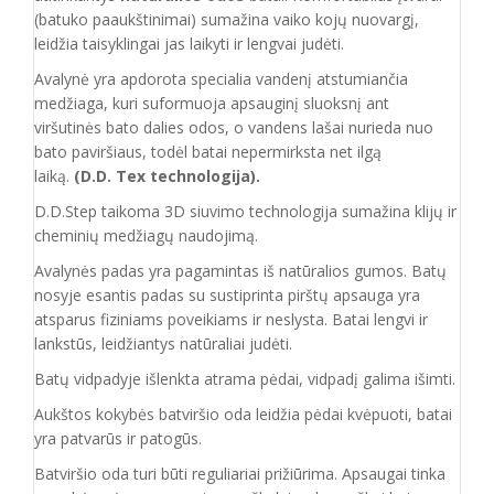
(batuko paaukštinimai) sumažina vaiko kojų nuovargį,
leidžia taisyklingai jas laikyti ir lengvai judėti.
Avalynė yra apdorota specialia vandenį atstumiančia
medžiaga, kuri suformuoja apsauginį sluoksnį ant
viršutinės bato dalies odos, o vandens lašai nurieda nuo
bato paviršiaus, todėl batai nepermirksta net ilgą
laiką.
(D.D. Tex technologija).
D.D.Step taikoma 3D siuvimo technologija sumažina klijų ir
cheminių medžiagų naudojimą.
Avalynės padas yra pagamintas iš natūralios gumos. Batų
nosyje esantis padas su sustiprinta pirštų apsauga yra
atsparus fiziniams poveikiams ir neslysta. Batai lengvi ir
lankstūs, leidžiantys natūraliai judėti.
Batų vidpadyje išlenkta atrama pėdai, vidpadį galima išimti.
Aukštos kokybės batviršio oda leidžia pėdai kvėpuoti, batai
yra patvarūs ir patogūs.
Batvirš
io o
da turi būti reguliariai prižiūrima. Apsaugai tinka