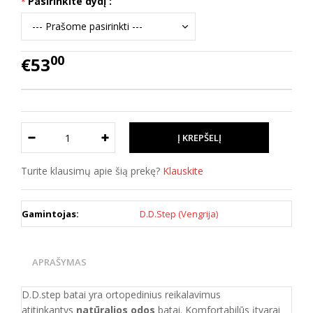
Pasirinkite dydį :
00
€53
Turite klausimų apie šią prekę?
Klauskite
Gamintojas:
D.D.Step (Vengrija)
APRAŠYMAS
D.D.step batai yra ortopedinius reikalavimus
atitinkantys
natūralios odos
batai. Komfortabilūs įtvarai