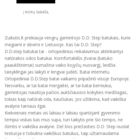
Į NORŲ SĄRAŠĄ
Zuikutis.lt prekiauja vengrų gamintojo D.D. Step batukais, kurie
mėgiami ir dėvimi ir Lietuvoje. Kas tai D.D. Step?
D.D.step batukai tai - ortopedinius reikalavimus atitinkantys
natūralios odos batukai. Komfortabilūs įtvarai (batuko
paaukštinimai) sumažina vaiko kojyčių nuovargį, leidžia
taisyklingai jas laikyti ir lengvai judėti. Batai internetu.
Ortopediniai D.D.Step batai vaikams pripažinti visoje Europoje.
Nesvarbu, ar tai batai mergaitei, ar tai batai berniukui,
gamintojas naudoja pačios aukščiausios kokybės medžiagas,
tokias kaip natūrali oda, kaučiukas. Jos užtikrina, kad vaikiška
avalynė tarnaus ilgai.
Kiekvienais metais vis labiau ir labiau spartėjant gyvenimo
tempui viskas kas mus supa, turi taikytis prie šio tempo, ne
išimtis ir vaikiška avalynė. Dėl šios priežasties D.D. Step nuolat
testuoja ir tobulina vaikiškus batukus, taip užtarnaudama