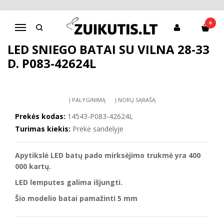
Pagrindinis
D.D.Step batai berniukams
LED sniego batai su vilna 28-33 d. P083-42624L
0
Navigacija
LED SNIEGO BATAI SU VILNA 28-33
D. P083-42624L
Į PALYGINIMĄ
Į NORŲ SĄRAŠĄ
Prekės kodas:
14543-P083-42624L
Turimas kiekis:
Prekė sandėlyje
Apytikslė LED batų pado mirksėjimo trukmė yra 400
000 kartų.
LED lemputes galima išjungti.
Šio modelio
batai
pamažinti 5 mm