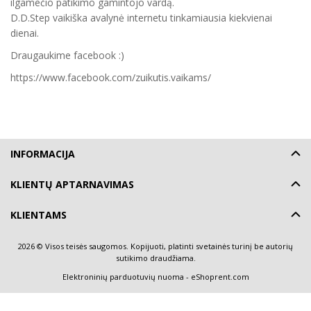
ilgamečio patikimo gamintojo vardą.
D.D.Step vaikiška avalynė internetu tinkamiausia kiekvienai
dienai.
Draugaukime facebook :)
https://www.facebook.com/zuikutis.vaikams/
INFORMACIJA
KLIENTŲ APTARNAVIMAS
KLIENTAMS
2026 © Visos teisės saugomos. Kopijuoti, platinti svetainės turinį be autorių
sutikimo draudžiama.
Elektroninių parduotuvių nuoma
-
eShoprent.com