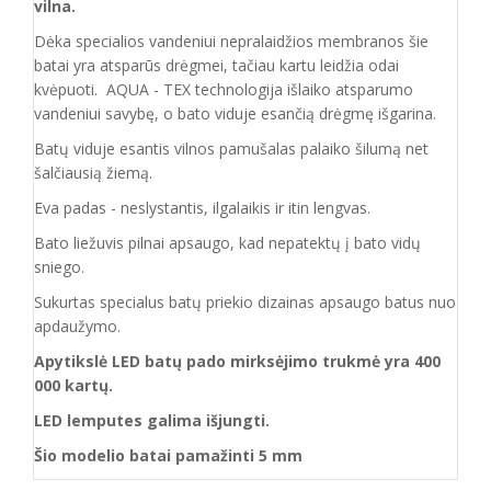
vilna.
Dėka specialios vandeniui nepralaidžios membranos šie
batai yra atsparūs drėgmei, tačiau kartu leidžia odai
kvėpuoti. AQUA - TEX technologija išlaiko atsparumo
vandeniui savybę, o bato viduje esančią drėgmę išgarina.
Batų viduje esantis vilnos pamušalas palaiko šilumą net
šalčiausią žiemą.
Eva padas - neslystantis, ilgalaikis ir itin lengvas.
Bato liežuvis pilnai apsaugo, kad nepatektų į bato vidų
sniego.
Sukurtas specialus batų priekio dizainas apsaugo
batus nuo
apdaužymo.
Apytikslė LED batų pado mirksėjimo trukmė yra 400
000 kartų.
LED lemputes galima išjungti.
Šio modelio
batai
pamažinti 5 mm