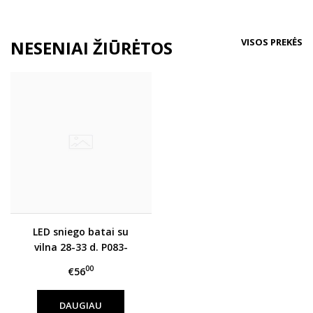
VISOS PREKĖS
NESENIAI ŽIŪRĖTOS
LED sniego batai su
vilna 28-33 d. P083-
42624L
00
€56
DAUGIAU