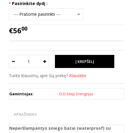
Pasirinkite dydį :
00
€56
Turite klausimų apie šią prekę?
Klauskite
Gamintojas:
D.D.Step (Vengrija)
APRAŠYMAS
Neperšlampantys sniego batai (waterproof) su