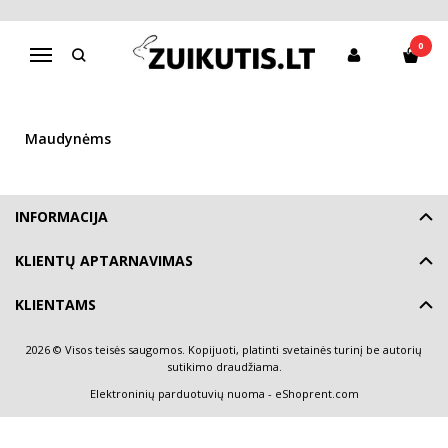
KITOS PREKĖS
0
Navigacija
Pagrindinis
Maudynėms
Kitos prekės
Maudynėms
INFORMACIJA
KLIENTŲ APTARNAVIMAS
KLIENTAMS
2026 © Visos teisės saugomos. Kopijuoti, platinti svetainės turinį be autorių
sutikimo draudžiama.
Elektroninių parduotuvių nuoma
-
eShoprent.com