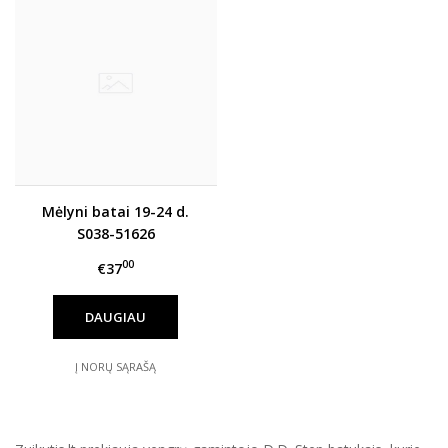
Mėlyni batai 19-24 d.
S038-51626
00
€37
DAUGIAU
Į NORŲ SĄRAŠĄ