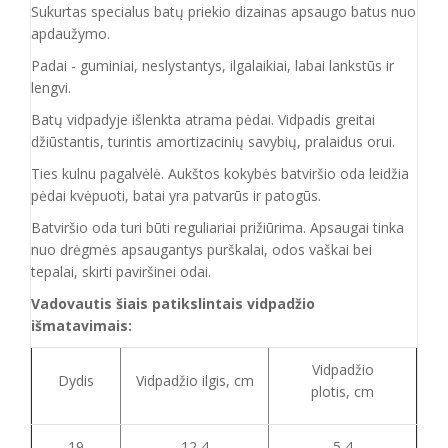
Sukurtas specialus batų priekio dizainas apsaugo batus nuo
apdaužymo.
Padai - guminiai, neslystantys, ilgalaikiai, labai lankstūs ir
lengvi.
Batų vidpadyje išlenkta atrama pėdai. Vidpadis greitai
džiūstantis, turintis amortizacinių savybių, pralaidus orui.
Ties kulnu pagalvėlė. Aukštos kokybės batviršio oda leidžia
pėdai kvėpuoti, batai yra patvarūs ir patogūs.
Batviršio o
da turi būti reguliariai prižiūrima. Apsaugai tinka
nuo drėgmės apsaugantys purškalai
,
odos vaškai bei
tepalai, skirti paviršinei odai.
Vadovautis šiais patikslintais vidpadžio
išmatavimais:
Vidpadžio
Dydis
Vidpadžio ilgis, cm
plotis, cm
19
12,4
5,4