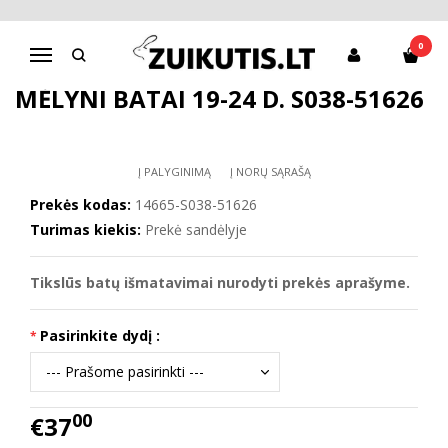
Pagrindinis
Batai berniukui
D.D.Step batai berniukams
Mėlyni batai 19-24 d. S038-51626
0
Navigacija
MĖLYNI BATAI 19-24 D. S038-51626
Į PALYGINIMĄ
Į NORŲ SĄRAŠĄ
Prekės kodas:
14665-S038-51626
Turimas kiekis:
Prekė sandėlyje
Tikslūs batų išmatavimai nurodyti prekės aprašyme.
Pasirinkite dydį :
00
€37