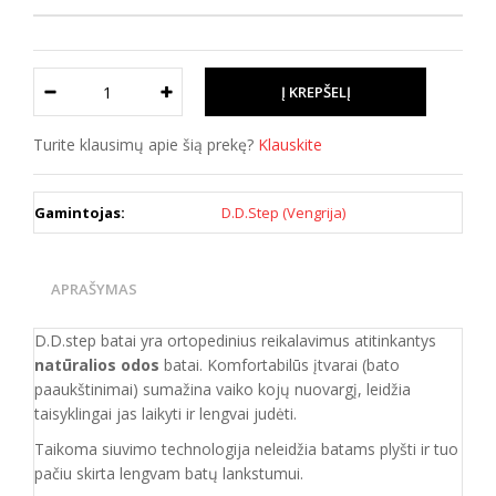
Turite klausimų apie šią prekę?
Klauskite
Gamintojas:
D.D.Step (Vengrija)
APRAŠYMAS
D.D.step batai yra ortopedinius reikalavimus atitinkantys
natūralios odos
batai. Komfortabilūs įtvarai (bato
paaukštinimai) sumažina vaiko kojų nuovargį, leidžia
taisyklingai jas laikyti ir lengvai judėti.
Taikoma siuvimo technologija neleidžia batams plyšti ir tuo
pačiu skirta lengvam batų lankstumui.