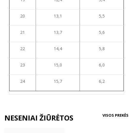
20
13,1
5,5
21
13,7
5,6
22
14,4
5,8
23
15,0
6,0
24
15,7
6,2
VISOS PREKĖS
NESENIAI ŽIŪRĖTOS