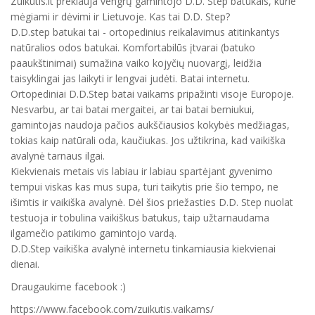
Zuikutis.lt prekiauja vengrų gamintojo D.D. Step batukais, kurie
mėgiami ir dėvimi ir Lietuvoje. Kas tai D.D. Step?
D.D.step batukai tai - ortopedinius reikalavimus atitinkantys
natūralios odos batukai. Komfortabilūs įtvarai (batuko
paaukštinimai) sumažina vaiko kojyčių nuovargį, leidžia
taisyklingai jas laikyti ir lengvai judėti. Batai internetu.
Ortopediniai D.D.Step batai vaikams pripažinti visoje Europoje.
Nesvarbu, ar tai batai mergaitei, ar tai batai berniukui,
gamintojas naudoja pačios aukščiausios kokybės medžiagas,
tokias kaip natūrali oda, kaučiukas. Jos užtikrina, kad vaikiška
avalynė tarnaus ilgai.
Kiekvienais metais vis labiau ir labiau spartėjant gyvenimo
tempui viskas kas mus supa, turi taikytis prie šio tempo, ne
išimtis ir vaikiška avalynė. Dėl šios priežasties D.D. Step nuolat
testuoja ir tobulina vaikiškus batukus, taip užtarnaudama
ilgamečio patikimo gamintojo vardą.
D.D.Step vaikiška avalynė internetu tinkamiausia kiekvienai
dienai.
Draugaukime facebook :)
https://www.facebook.com/zuikutis.vaikams/