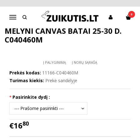
Pagrindinis
Batai mergaitei
CANVAS
Mėlyni canvas batai 25-30 d. C040460M
0
Navigacija
MĖLYNI CANVAS BATAI 25-30 D.
C040460M
Į PALYGINIMĄ
Į NORŲ SĄRAŠĄ
Prekės kodas:
11166-C040460M
Turimas kiekis:
Prekė sandėlyje
Pasirinkite dydį :
80
€16