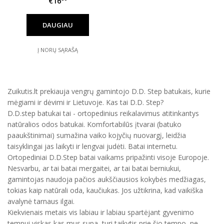
€16
DAUGIAU
Į NORŲ SĄRAŠĄ
Zuikutis.lt prekiauja vengrų gamintojo D.D. Step batukais, kurie
mėgiami ir dėvimi ir Lietuvoje. Kas tai D.D. Step?
D.D.step batukai tai - ortopedinius reikalavimus atitinkantys
natūralios odos batukai. Komfortabilūs įtvarai (batuko
paaukštinimai) sumažina vaiko kojyčių nuovargį, leidžia
taisyklingai jas laikyti ir lengvai judėti. Batai internetu.
Ortopediniai D.D.Step batai vaikams pripažinti visoje Europoje.
Nesvarbu, ar tai batai mergaitei, ar tai batai berniukui,
gamintojas naudoja pačios aukščiausios kokybės medžiagas,
tokias kaip natūrali oda, kaučiukas. Jos užtikrina, kad vaikiška
avalynė tarnaus ilgai.
Kiekvienais metais vis labiau ir labiau spartėjant gyvenimo
tempui viskas kas mus supa, turi taikytis prie šio tempo, ne