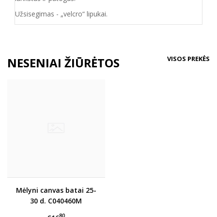
Užsisegimas - „velcro“ lipukai.
VISOS PREKĖS
NESENIAI ŽIŪRĖTOS
Mėlyni canvas batai 25-
30 d. C040460M
80