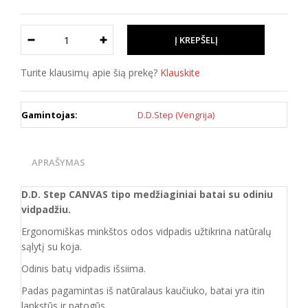
Turite klausimų apie šią prekę?
Klauskite
Gamintojas:
D.D.Step (Vengrija)
APRAŠYMAS
D.D. Step CANVAS tipo medžiaginiai batai su
odiniu
vidpadžiu.
Ergonomiškas minkštos odos vidpadis užtikrina natūralų
sąlytį su koja.
Odinis batų vidpadis išsiima.
Padas pagamintas iš natūralaus kaučiuko, batai
yra itin
lankstūs ir patogūs.