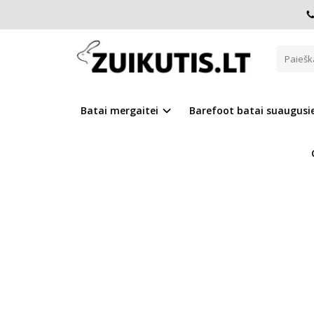
Pagrindinis
D.D.Step batai berniukams
Mėlyni vandeniu
MĖLYNI VANDENIUI ATSPARŪS 
Batai mergaitei
Barefoot batai suaugus
Į PALYGINIMĄ
Į NOR