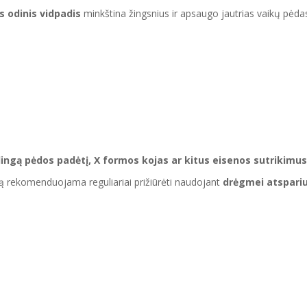
 odinis vidpadis
minkština žingsnius ir apsaugo jautrias vaikų pėdas
ngą pėdos padėtį, X formos kojas ar kitus eisenos sutrikimus
ją rekomenduojama reguliariai prižiūrėti naudojant
drėgmei atsparius