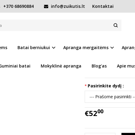
+370 68690884
info@zuikutis.lt
Kontaktai
i atsparūs batai 22-27 d. DA06-5-2968
BATAI 22-27 D. DA06-5-2968
Prekės kodas:
15207-DA
iems
Batai berniukui
Apranga mergaitėms
Apran
Ų SĄRAŠĄ
Turimas kiekis:
Prekė s
Guminiai batai
Mokyklinė apranga
Blog'as
Apie mu
Pasirinkite dydį :
00
€52