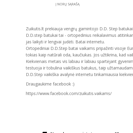
Į NORŲ SĄRAŠĄ
Zuikutis.lt prekiauja vengrų gamintojo D.D. Step batukais
D.D.step batukai tai - ortopedinius reikalavimus atitinka
jas laikyti ir lengvai judėti. Batai internetu.
Ortopediniai D.D.Step batai vaikams pripažinti visoje E
tokias kaip natūrali oda, kaučiukas. Jos užtikrina, kad vai
Kiekvienais metais vis labiau ir labiau spartėjant gyveni
testuoja ir tobulina vaikiškus batukus, taip užtarnauda
D.D.Step vaikiška avalynė internetu tinkamiausia kiekvien
Draugaukime facebook :)
https://www.facebook.com/zuikutis.vaikams/