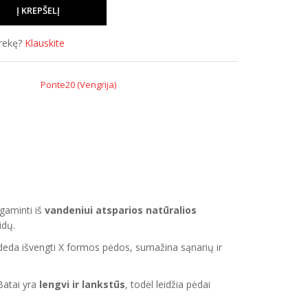
prekę?
Klauskite
Ponte20 (Vengrija)
agaminti iš
vandeniui atsparios natūralios
idų.
padeda išvengti X formos pėdos, sumažina sąnarių ir
Batai yra
lengvi ir lankstūs
, todėl leidžia pėdai