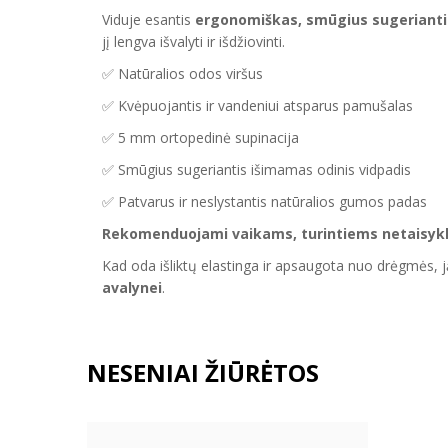
Viduje esantis
ergonomiškas, smūgius sugeriantis
jį lengva išvalyti ir išdžiovinti.
✅ Natūralios odos viršus
✅ Kvėpuojantis ir vandeniui atsparus pamušalas
✅ 5 mm ortopedinė supinacija
✅ Smūgius sugeriantis išimamas odinis vidpadis
✅ Patvarus ir neslystantis natūralios gumos padas
Rekomenduojami vaikams, turintiems netaisykli
Kad oda išliktų elastinga ir apsaugota nuo drėgmės, 
avalynei
.
NESENIAI ŽIŪRĖTOS