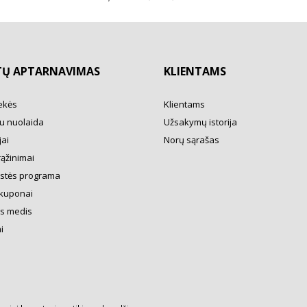
TŲ APTARNAVIMAS
KLIENTAMS
ekės
Klientams
u nuolaida
Užsakymų istorija
ai
Norų sąrašas
rąžinimai
ystės programa
kuponai
s medis
i