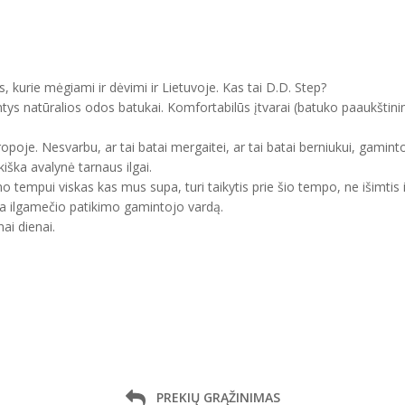
, kurie mėgiami ir dėvimi ir Lietuvoje. Kas tai D.D. Step?
ntys natūralios odos batukai. Komfortabilūs įtvarai (batuko paaukštini
uropoje. Nesvarbu, ar tai batai mergaitei, ar tai batai berniukui, gam
kiška avalynė tarnaus ilgai.
mo tempui viskas kas mus supa, turi taikytis prie šio tempo, ne išimtis 
ma ilgamečio patikimo gamintojo vardą.
ai dienai.
PREKIŲ GRĄŽINIMAS