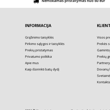
Nemokamas pristatymas nuo 60 eur
INFORMACIJA
KLIEN
Grąžinimo taisyklės
Visos pr
Pirkimo sąlygos ir taisyklės
Prekės s
Prekių pristatymas
Gamintoj
Privatumo politika
Prekių g
Apie mus
Partner
Kaip išsirinkti batų dydį
Dovanų 
Svetainė
Kontakta