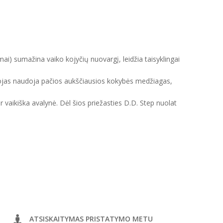
mai) sumažina vaiko kojyčių nuovargį, leidžia taisyklingai
intojas naudoja pačios aukščiausios kokybės medžiagas,
ir vaikiška avalynė. Dėl šios priežasties D.D. Step nuolat
ATSISKAITYMAS PRISTATYMO METU