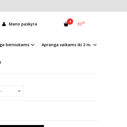
0
00
Mano paskyra
€0
06-5-2968
ga berniukams
Apranga vaikams iki 2 m.
andėlyje
s