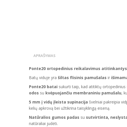
APRAŠYMAS
Ponte20 ortopedinius reikalavimus atitinkantys 
Batų viduje yra
šiltas flisinis pamušalas
ir
išimama
Ponte20 batai
sukurti taip, kad atitiktų ortopedinius
odos
su
kvėpuojančiu membraniniu pamušalu
, k
5 mm į vidų įleista supinacija
švelniai pakreipia vi
kelių apkrovą bei užtikrina taisyklingą eiseną.
Natūralios gumos padas
su
sutvirtinta, neslyst
natūraliai judėti.