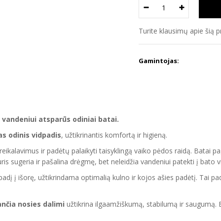
Turite klausimų apie šią 
Gamintojas:
vandeniui atsparūs odiniai batai.
s odinis vidpadis
, užtikrinantis komfortą ir higieną.
 reikalavimus ir padėtų palaikyti taisyklingą vaiko pėdos raidą. Batai p
uris sugeria ir pašalina drėgmę, bet neleidžia vandeniui patekti į bato v
dpadį į išorę, užtikrindama optimalią kulno ir kojos ašies padėtį. Tai 
ančia nosies dalimi
užtikrina ilgaamžiškumą, stabilumą ir saugumą. 