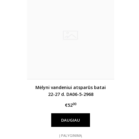
Mėlyni vandeniui atsparūs batai
22-27 d. DA06-5-2968
00
€52
DAUGIAU
Į PALYGINIMĄ