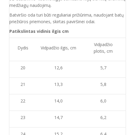
medžiagų naudojimą.
Batvirš
io o
da turi būti reguliariai prižiūrima
, naudojant
batų
priežiūros priemones, skirtas
paviršinei odai.
Patikslintas vidinis ilgis cm
Vidpadžio
Dydis
Vidpadžio ilgis, cm
plotis, cm
20
12,6
5,7
21
13,3
5,8
22
14,0
6,0
23
14,7
6,2
24
15,2
6,4