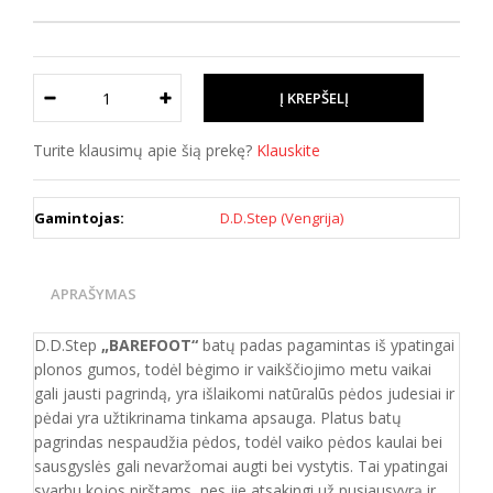
Turite klausimų apie šią prekę?
Klauskite
Gamintojas:
D.D.Step (Vengrija)
APRAŠYMAS
D.D.Step
„BAREFOOT“
batų padas pagamintas iš ypatingai
plonos gumos, todėl bėgimo ir vaikščiojimo metu vaikai
gali jausti pagrindą, yra išlaikomi natūralūs pėdos judesiai ir
pėdai yra užtikrinama tinkama apsauga. Platus batų
pagrindas nespaudžia pėdos, todėl vaiko pėdos kaulai bei
sausgyslės gali nevaržomai augti bei vystytis. Tai ypatingai
svarbu kojos pirštams, nes jie atsakingi už pusiausvyrą ir