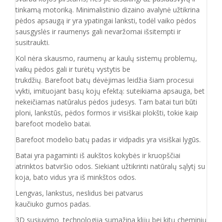
tinkamą motoriką. Minimalistinio dizaino avalynė užtikrina
pėdos apsaugą ir yra ypatingai lanksti, todėl vaiko pėdos
sausgyslės ir raumenys gali nevaržomai išsitempti ir
susitraukti.
Kol nėra skausmo, raumenų ar kaulų sistemų problemų,
vaikų pėdos gali ir turėtų vystytis be
trukdžių. Barefoot batų dėvėjimas leidžia šiam procesui
vykti, imituojant basų kojų efektą: suteikiama apsauga, bet
nekeičiamas natūralus pėdos judesys. Tam batai turi būti
ploni, lankstūs, pėdos formos ir visiškai plokšti, tokie kaip
barefoot modelio batai.
Barefoot modelio batų padas ir vidpadis yra visiškai lygūs.
Batai yra pagaminti iš aukštos kokybės ir
kruopščiai
atrinktos batviršio
odos.
Siekiant užtikrinti natūralų sąlytį su
koja, bato vidus yra iš minkštos odos.
Lengvas, lankstus, neslidus bei patvarus
kaučiuko
gumos
padas
.
3D susiuvimo technologija sumažina klijų bei kitų cheminių