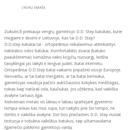
Į NORŲ SĄRAŠĄ
Zuikutis.lt prekiauja vengrų gamintojo D.D. Step batukais, kurie
mėgiami ir dėvimi ir Lietuvoje. Kas tai D.D. Step?
D.D.step batukai tai - ortopedinius reikalavimus atitinkantys
natūralios odos batukai. Komfortabilūs įtvarai (batuko
paaukštinimai) sumažina vaiko kojyčių nuovargį, leidžia
taisyklingai jas laikyti ir lengvai judėti. Batai internetu.
Ortopediniai D.D.Step batai vaikams pripažinti visoje Europoje.
Nesvarbu, ar tai batai mergaitei, ar tai batai berniukui,
gamintojas naudoja pačios aukščiausios kokybės medžiagas,
tokias kaip natūrali oda, kaučiukas. Jos užtikrina, kad vaikiška
avalynė tarnaus ilgai.
Kiekvienais metais vis labiau ir labiau spartėjant gyvenimo
tempui viskas kas mus supa, turi taikytis prie šio tempo, ne
išimtis ir vaikiška avalynė. Dėl šios priežasties D.D. Step nuolat
testuoja ir tobulina vaikiškus batukus, taip užtarnaudama
ilgamečio patikimo gamintojo vardą.