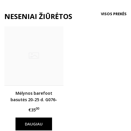
VISOS PREKĖS
NESENIAI ŽIŪRĖTOS
Mėlynos barefoot
basutės 20-25 d. G076-
41333A
00
€35
DAUGIAU