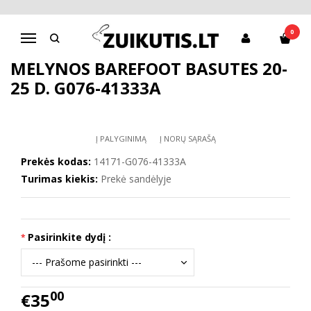
Pagrindinis
Batai berniukui
D.D.Step batai berniukams
Mėlynos barefoot basutės 20-25 d. G076-41333A
0
Navigacija
MĖLYNOS BAREFOOT BASUTĖS 20-
25 D. G076-41333A
Į PALYGINIMĄ
Į NORŲ SĄRAŠĄ
Prekės kodas:
14171-G076-41333A
Turimas kiekis:
Prekė sandėlyje
Pasirinkite dydį :
00
€35