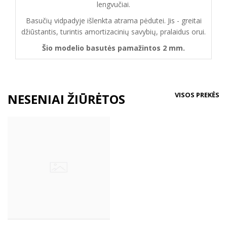
lengvučiai.
Basučių vidpadyje išlenkta atrama pėdutei. Jis - greitai
džiūstantis, turintis amortizacinių savybių, pralaidus orui.
Šio modelio basutės pamažintos 2 mm.
VISOS PREKĖS
NESENIAI ŽIŪRĖTOS