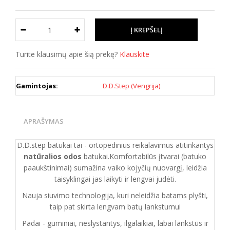
Turite klausimų apie šią prekę?
Klauskite
Gamintojas:
D.D.Step (Vengrija)
APRAŠYMAS
D.D.step batukai tai - ortopedinius reikalavimus atitinkantys
natūralios odos
batukai.Komfortabilūs įtvarai (batuko
paaukštinimai) sumažina vaiko kojyčių nuovargį, leidžia
taisyklingai jas laikyti ir lengvai judėti.
Nauja siuvimo technologija, kuri neleidžia batams plyšti,
taip pat skirta lengvam batų lankstumui
Padai - guminiai, neslystantys, ilgalaikiai, labai lankstūs ir