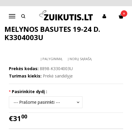
Pagrindinis
Batai berniukui
D.D.Step batai berniukams
Mėlynos basutės 19-24 d. K3304003U
0
Navigacija
MĖLYNOS BASUTĖS 19-24 D.
K3304003U
Į PALYGINIMĄ
Į NORŲ SĄRAŠĄ
Prekės kodas:
8898-K3304003U
Turimas kiekis:
Prekė sandėlyje
Pasirinkite dydį :
00
€31