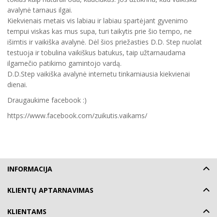
avalynė tarnaus ilgai.
Kiekvienais metais vis labiau ir labiau spartėjant gyvenimo
tempui viskas kas mus supa, turi taikytis prie šio tempo, ne
išimtis ir vaikiška avalynė. Dėl šios priežasties D.D. Step nuolat
testuoja ir tobulina vaikiškus batukus, taip užtarnaudama
ilgamečio patikimo gamintojo vardą.
D.D.Step vaikiška avalynė internetu tinkamiausia kiekvienai
dienai.
Draugaukime facebook :)
https://www.facebook.com/zuikutis.vaikams/
INFORMACIJA
KLIENTŲ APTARNAVIMAS
KLIENTAMS