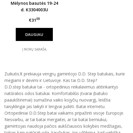
Mėlynos basutės 19-24
d. K3304003U
00
€31
DAUGIAU
Į NORŲ SĄRAŠĄ
Zuikutis.lt prekiauja vengrų gamintojo D.D. Step batukais, kurie
mėgiami ir dėvimi ir Lietuvoje. Kas tai D.D. Step?
D.D.step batukai tai - ortopedinius reikalavimus atitinkantys
natūralios odos batukai. Komfortabilūs įtvarai (batuko
paaukštinimai) sumažina vaiko kojyčių nuovargį, leidžia
taisyklingai jas laikyti ir lengvai judėti. Batai internetu.
Ortopediniai D.D.Step batai vaikams pripažinti visoje Europoje.
Nesvarbu, ar tai batai mergaitei, ar tai batai berniukui,
gamintojas naudoja pačios aukščiausios kokybės medžiagas,
tokias kaip natūrali oda, kaučiukas. Jos užtikrina, kad vaikiška