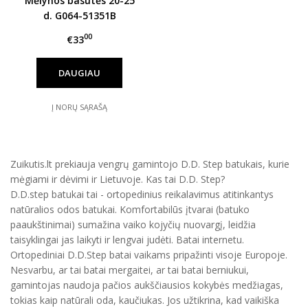
Mėlynos basutės 20-25
d. G064-51351B
00
€33
DAUGIAU
Į NORŲ SĄRAŠĄ
Zuikutis.lt prekiauja vengrų gamintojo D.D. Step batukais, kurie
mėgiami ir dėvimi ir Lietuvoje. Kas tai D.D. Step?
D.D.step batukai tai - ortopedinius reikalavimus atitinkantys
natūralios odos batukai. Komfortabilūs įtvarai (batuko
paaukštinimai) sumažina vaiko kojyčių nuovargį, leidžia
taisyklingai jas laikyti ir lengvai judėti. Batai internetu.
Ortopediniai D.D.Step batai vaikams pripažinti visoje Europoje.
Nesvarbu, ar tai batai mergaitei, ar tai batai berniukui,
gamintojas naudoja pačios aukščiausios kokybės medžiagas,
tokias kaip natūrali oda, kaučiukas. Jos užtikrina, kad vaikiška