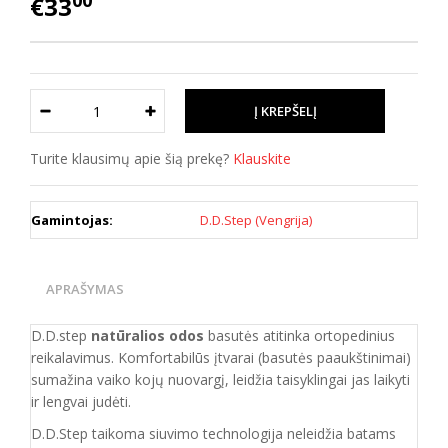
00
€33
Turite klausimų apie šią prekę?
Klauskite
Gamintojas:
D.D.Step (Vengrija)
APRAŠYMAS
D.D.step
natūralios odos
basutės atitinka ortopedinius
reikalavimus. Komfortabilūs įtvarai (basutės paaukštinimai)
sumažina vaiko kojų nuovargį, leidžia taisyklingai jas laikyti
ir lengvai judėti.
D.D.Step taikoma siuvimo technologija neleidžia batams