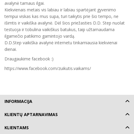
avalynė tarnaus ilgai.
Kiekvienais metais vis labiau ir labiau spartėjant gyvenimo
tempui viskas kas mus supa, turi taikytis prie šio tempo, ne
išimtis ir vaikiška avalynė. Dėl šios priežasties D.D. Step nuolat
testuoja ir tobulina vaikiškus batukus, taip užtarnaudama
ilgamečio patikimo gamintojo vardą.
D.D.Step vaikiška avalynė internetu tinkamiausia kiekvienai
dienai.
Draugaukime facebook :)
https://www.facebook.com/zuikutis.vaikams/
INFORMACIJA
KLIENTŲ APTARNAVIMAS
KLIENTAMS