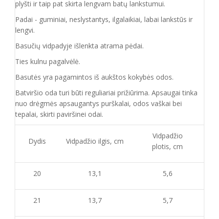
plyšti ir taip pat skirta lengvam batų lankstumui.
Padai - guminiai, neslystantys, ilgalaikiai, labai lankstūs ir
lengvi.
Basučių vidpadyje išlenkta atrama pėdai.
Ties kulnu pagalvėlė.
Basutės yra pagamintos iš aukštos kokybės odos.
Batvirš
io o
da turi būti reguliariai prižiūrima. Apsaugai tinka
nuo drėgmės apsaugantys purškalai
,
odos vaškai bei
tepalai, skirti paviršinei odai.
Vidpadžio
Dydis
Vidpadžio ilgis, cm
plotis, cm
20
13,1
5,6
21
13,7
5,7