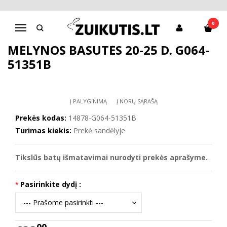
Pagrindinis
D.D.Step batai berniukams
Mėlynos basutės 20-25 d. G064-51351B
0
Navigacija
MĖLYNOS BASUTĖS 20-25 D. G064-
51351B
Į PALYGINIMĄ
Į NORŲ SĄRAŠĄ
Prekės kodas:
14878-G064-51351B
Turimas kiekis:
Prekė sandėlyje
Tikslūs batų išmatavimai nurodyti prekės aprašyme.
Pasirinkite dydį :