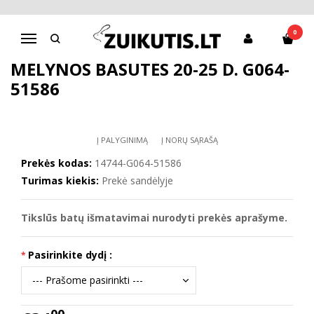
Pagrindinis
Batai berniukui
D.D.Step batai berniukams
Mėlynos basutės 20-25 d. G064-51586
0
Navigacija
MĖLYNOS BASUTĖS 20-25 D. G064-
51586
Į PALYGINIMĄ
Į NORŲ SĄRAŠĄ
Prekės kodas:
14744-G064-51586
Turimas kiekis:
Prekė sandėlyje
Tikslūs batų išmatavimai nurodyti prekės aprašyme.
Pasirinkite dydį :