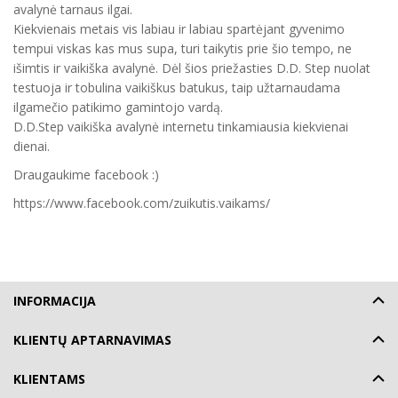
avalynė tarnaus ilgai.
Kiekvienais metais vis labiau ir labiau spartėjant gyvenimo
tempui viskas kas mus supa, turi taikytis prie šio tempo, ne
išimtis ir vaikiška avalynė. Dėl šios priežasties D.D. Step nuolat
testuoja ir tobulina vaikiškus batukus, taip užtarnaudama
ilgamečio patikimo gamintojo vardą.
D.D.Step vaikiška avalynė internetu tinkamiausia kiekvienai
dienai.
Draugaukime facebook :)
https://www.facebook.com/zuikutis.vaikams/
INFORMACIJA
KLIENTŲ APTARNAVIMAS
KLIENTAMS