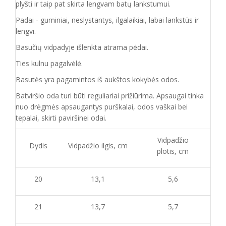
plyšti ir taip pat skirta lengvam batų lankstumui.
Padai - guminiai, neslystantys, ilgalaikiai, labai lankstūs ir
lengvi.
Basučių vidpadyje išlenkta atrama pėdai.
Ties kulnu pagalvėlė.
Basutės yra pagamintos iš aukštos kokybės odos.
Batvirš
io o
da turi būti reguliariai prižiūrima. Apsaugai tinka
nuo drėgmės apsaugantys purškalai
,
odos vaškai bei
tepalai, skirti paviršinei odai.
Vidpadžio
Dydis
Vidpadžio ilgis, cm
plotis, cm
20
13,1
5,6
21
13,7
5,7