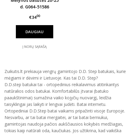
Mėlynos basutės 20-25
d. G064-51586
00
€34
DAUGIAU
Į NORŲ SĄRAŠĄ
Zuikutis.lt prekiauja vengrų gamintojo D.D. Step batukais, kurie
mėgiami ir dėvimi ir Lietuvoje. Kas tai D.D. Step?
D.D.step batukai tai - ortopedinius reikalavimus atitinkantys
natūralios odos batukai. Komfortabilūs įtvarai (batuko
paaukštinimai) sumažina vaiko kojyčių nuovargį, leidžia
taisyklingai jas laikyti ir lengvai judėti. Batai internetu.
Ortopediniai D.D.Step batai vaikams pripažinti visoje Europoje.
Nesvarbu, ar tai batai mergaitei, ar tai batai berniukui,
gamintojas naudoja pačios aukščiausios kokybės medžiagas,
tokias kaip natūrali oda, kaučiukas. Jos užtikrina, kad vaikiška