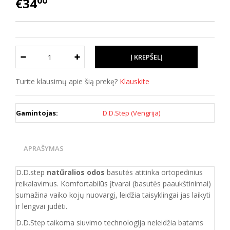
00
€34
Turite klausimų apie šią prekę?
Klauskite
Gamintojas:
D.D.Step (Vengrija)
APRAŠYMAS
D.D.step
natūralios odos
basutės atitinka ortopedinius
reikalavimus. Komfortabilūs įtvarai (basutės paaukštinimai)
sumažina vaiko kojų nuovargį, leidžia taisyklingai jas laikyti
ir lengvai judėti.
D.D.Step taikoma siuvimo technologija neleidžia batams