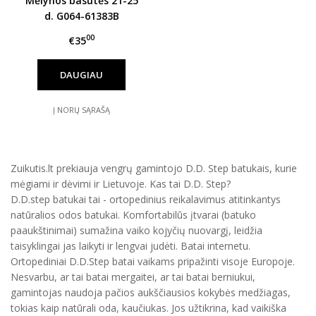
Mėlynos basutės 21-25
d. G064-61383B
00
€35
DAUGIAU
Į NORŲ SĄRAŠĄ
Zuikutis.lt prekiauja vengrų gamintojo D.D. Step batukais, kurie
mėgiami ir dėvimi ir Lietuvoje. Kas tai D.D. Step?
D.D.step batukai tai - ortopedinius reikalavimus atitinkantys
natūralios odos batukai. Komfortabilūs įtvarai (batuko
paaukštinimai) sumažina vaiko kojyčių nuovargį, leidžia
taisyklingai jas laikyti ir lengvai judėti. Batai internetu.
Ortopediniai D.D.Step batai vaikams pripažinti visoje Europoje.
Nesvarbu, ar tai batai mergaitei, ar tai batai berniukui,
gamintojas naudoja pačios aukščiausios kokybės medžiagas,
tokias kaip natūrali oda, kaučiukas. Jos užtikrina, kad vaikiška