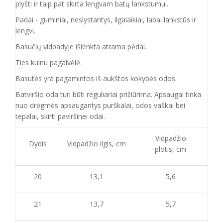
plyšti ir taip pat skirta lengvam batų lankstumui.
Padai - guminiai, neslystantys, ilgalaikiai, labai lankstūs ir
lengvi.
Basučių vidpadyje išlenkta atrama pėdai.
Ties kulnu pagalvėlė.
Basutės yra pagamintos iš aukštos kokybės odos.
Batvirš
io o
da turi būti reguliariai prižiūrima. Apsaugai tinka
nuo drėgmės apsaugantys purškalai
,
odos vaškai bei
tepalai, skirti paviršinei odai.
Vidpadžio
Dydis
Vidpadžio ilgis, cm
plotis, cm
20
13,1
5,6
21
13,7
5,7