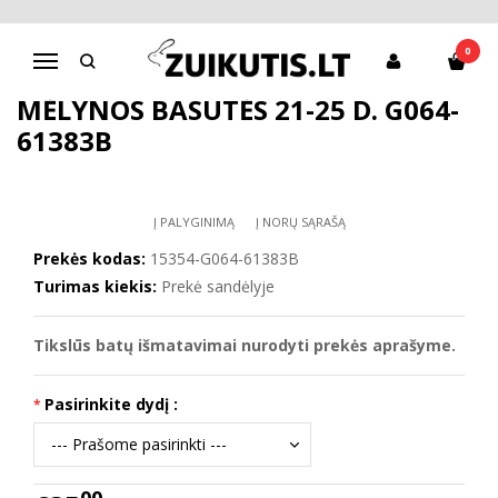
Pagrindinis
D.D.Step batai berniukams
Mėlynos basutės 21-25 d. G064-61383B
0
Navigacija
MĖLYNOS BASUTĖS 21-25 D. G064-
61383B
Į PALYGINIMĄ
Į NORŲ SĄRAŠĄ
Prekės kodas:
15354-G064-61383B
Turimas kiekis:
Prekė sandėlyje
Tikslūs batų išmatavimai nurodyti prekės aprašyme.
Pasirinkite dydį :