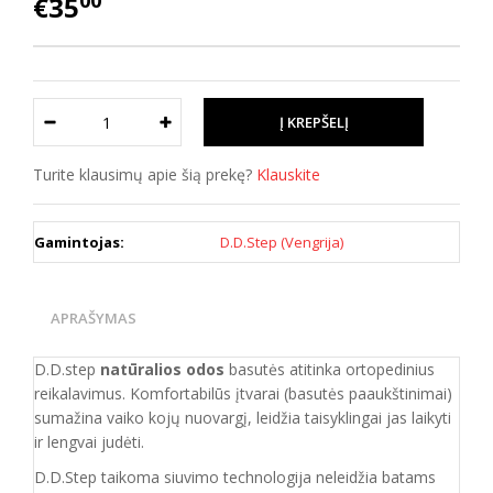
00
€35
Turite klausimų apie šią prekę?
Klauskite
Gamintojas:
D.D.Step (Vengrija)
APRAŠYMAS
D.D.step
natūralios odos
basutės atitinka ortopedinius
reikalavimus. Komfortabilūs įtvarai (basutės paaukštinimai)
sumažina vaiko kojų nuovargį, leidžia taisyklingai jas laikyti
ir lengvai judėti.
D.D.Step taikoma siuvimo technologija neleidžia batams