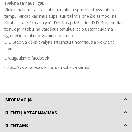
avalynė tarnaus ilgai.
Kiekvienais metais vis labiau ir labiau spartėjant gyvenimo
tempui viskas kas mus supa, turi taikytis prie šio tempo, ne
išimtis ir vaikiška avalynė. Dėl šios priežasties D.D. Step nuolat
testuoja ir tobulina vaikiškus batukus, taip užtarnaudama
ilgamečio patikimo gamintojo vardą.
D.D.Step vaikiška avalynė internetu tinkamiausia kiekvienai
dienai.
Draugaukime facebook :)
https://www.facebook.com/zuikutis.vaikams/
INFORMACIJA
KLIENTŲ APTARNAVIMAS
KLIENTAMS