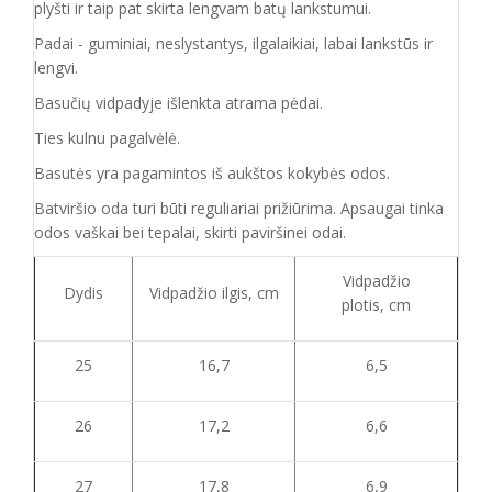
plyšti ir taip pat skirta lengvam batų lankstumui.
Padai - guminiai, neslystantys, ilgalaikiai, labai lankstūs ir
lengvi.
Basučių vidpadyje išlenkta atrama pėdai.
Ties kulnu pagalvėlė.
Basutės yra pagamintos iš aukštos kokybės odos.
Batvirš
io o
da turi būti reguliariai prižiūrima. Apsaugai tinka
o
dos vaškai bei tepalai, skirti paviršinei odai.
Vidpadžio
Dydis
Vidpadžio ilgis, cm
plotis, cm
25
16,7
6,5
26
17,2
6,6
27
17,8
6,9