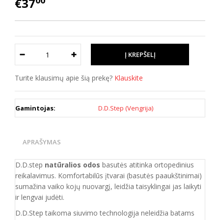
00
€37
Turite klausimų apie šią prekę?
Klauskite
Gamintojas:
D.D.Step (Vengrija)
APRAŠYMAS
D.D.step
natūralios odos
basutės atitinka ortopedinius
reikalavimus. Komfortabilūs įtvarai (basutės paaukštinimai)
sumažina vaiko kojų nuovargį, leidžia taisyklingai jas laikyti
ir lengvai judėti.
D.D.Step taikoma siuvimo technologija neleidžia batams