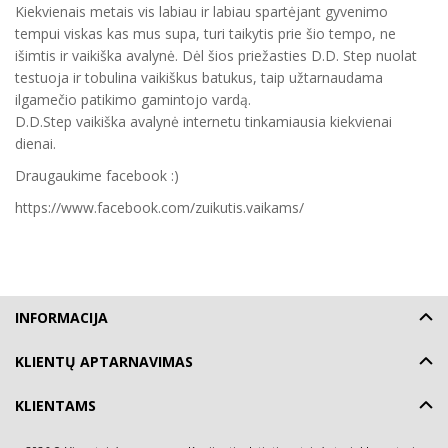
Kiekvienais metais vis labiau ir labiau spartėjant gyvenimo
tempui viskas kas mus supa, turi taikytis prie šio tempo, ne
išimtis ir vaikiška avalynė. Dėl šios priežasties D.D. Step nuolat
testuoja ir tobulina vaikiškus batukus, taip užtarnaudama
ilgamečio patikimo gamintojo vardą.
D.D.Step vaikiška avalynė internetu tinkamiausia kiekvienai
dienai.
Draugaukime facebook :)
https://www.facebook.com/zuikutis.vaikams/
INFORMACIJA
KLIENTŲ APTARNAVIMAS
KLIENTAMS