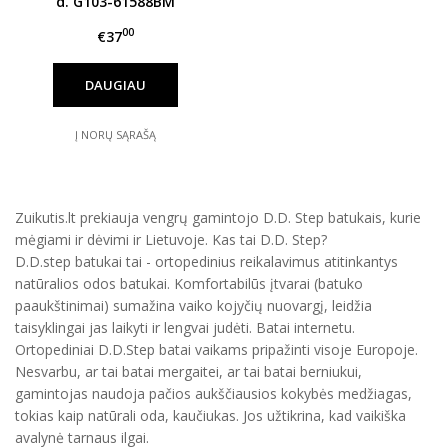
d. G103-61588BM
00
€37
DAUGIAU
Į NORŲ SĄRAŠĄ
Zuikutis.lt prekiauja vengrų gamintojo D.D. Step batukais, kurie
mėgiami ir dėvimi ir Lietuvoje. Kas tai D.D. Step?
D.D.step batukai tai - ortopedinius reikalavimus atitinkantys
natūralios odos batukai. Komfortabilūs įtvarai (batuko
paaukštinimai) sumažina vaiko kojyčių nuovargį, leidžia
taisyklingai jas laikyti ir lengvai judėti. Batai internetu.
Ortopediniai D.D.Step batai vaikams pripažinti visoje Europoje.
Nesvarbu, ar tai batai mergaitei, ar tai batai berniukui,
gamintojas naudoja pačios aukščiausios kokybės medžiagas,
tokias kaip natūrali oda, kaučiukas. Jos užtikrina, kad vaikiška
avalynė tarnaus ilgai.