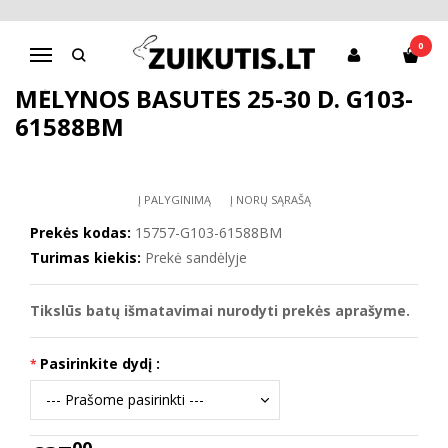
Pagrindinis
D.D.Step batai berniukams
Mėlynos basutės 25-30 d. G103-61588BM
0
Navigacija
MĖLYNOS BASUTĖS 25-30 D. G103-
61588BM
Į PALYGINIMĄ
Į NORŲ SĄRAŠĄ
Prekės kodas:
15757-G103-61588BM
Turimas kiekis:
Prekė sandėlyje
Tikslūs batų išmatavimai nurodyti prekės aprašyme.
Pasirinkite dydį :