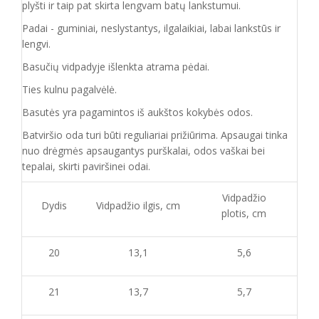
plyšti ir taip pat skirta lengvam batų lankstumui.
Padai - guminiai, neslystantys, ilgalaikiai, labai lankstūs ir
lengvi.
Basučių vidpadyje išlenkta atrama pėdai.
Ties kulnu pagalvėlė.
Basutės yra pagamintos iš aukštos kokybės odos.
Batvirš
io o
da turi būti reguliariai prižiūrima. Apsaugai tinka
nuo drėgmės apsaugantys purškalai
,
odos vaškai bei
tepalai, skirti paviršinei odai.
Vidpadžio
Dydis
Vidpadžio ilgis, cm
plotis, cm
20
13,1
5,6
21
13,7
5,7