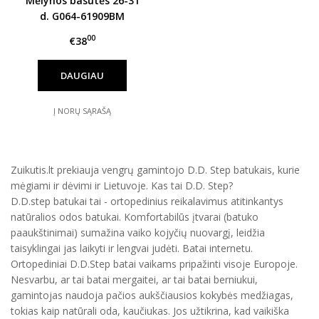
Mėlynos basutės 26-31
d. G064-61909BM
00
€38
DAUGIAU
Į NORŲ SĄRAŠĄ
Zuikutis.lt prekiauja vengrų gamintojo D.D. Step batukais, kurie
mėgiami ir dėvimi ir Lietuvoje. Kas tai D.D. Step?
D.D.step batukai tai - ortopedinius reikalavimus atitinkantys
natūralios odos batukai. Komfortabilūs įtvarai (batuko
paaukštinimai) sumažina vaiko kojyčių nuovargį, leidžia
taisyklingai jas laikyti ir lengvai judėti. Batai internetu.
Ortopediniai D.D.Step batai vaikams pripažinti visoje Europoje.
Nesvarbu, ar tai batai mergaitei, ar tai batai berniukui,
gamintojas naudoja pačios aukščiausios kokybės medžiagas,
tokias kaip natūrali oda, kaučiukas. Jos užtikrina, kad vaikiška