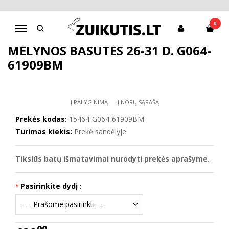
Pagrindinis
D.D.Step batai berniukams
Mėlynos basutės 26-31 d. G064-61909BM
0
Navigacija
MĖLYNOS BASUTĖS 26-31 D. G064-
61909BM
Į PALYGINIMĄ
Į NORŲ SĄRAŠĄ
Prekės kodas:
15464-G064-61909BM
Turimas kiekis:
Prekė sandėlyje
Tikslūs batų išmatavimai nurodyti prekės aprašyme.
Pasirinkite dydį :