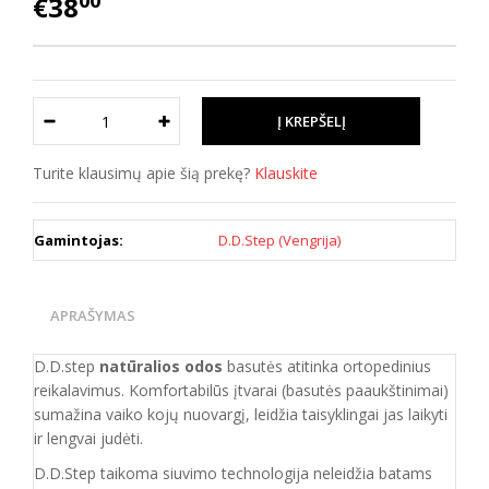
00
€38
Turite klausimų apie šią prekę?
Klauskite
Gamintojas:
D.D.Step (Vengrija)
APRAŠYMAS
D.D.step
natūralios odos
basutės atitinka ortopedinius
reikalavimus. Komfortabilūs įtvarai (basutės paaukštinimai)
sumažina vaiko kojų nuovargį, leidžia taisyklingai jas laikyti
ir lengvai judėti.
D.D.Step taikoma siuvimo technologija neleidžia batams