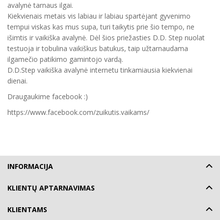
avalynė tarnaus ilgai.
Kiekvienais metais vis labiau ir labiau spartėjant gyvenimo
tempui viskas kas mus supa, turi taikytis prie šio tempo, ne
išimtis ir vaikiška avalynė. Dėl šios priežasties D.D. Step nuolat
testuoja ir tobulina vaikiškus batukus, taip užtarnaudama
ilgamečio patikimo gamintojo vardą.
D.D.Step vaikiška avalynė internetu tinkamiausia kiekvienai
dienai.
Draugaukime facebook :)
https://www.facebook.com/zuikutis.vaikams/
INFORMACIJA
KLIENTŲ APTARNAVIMAS
KLIENTAMS