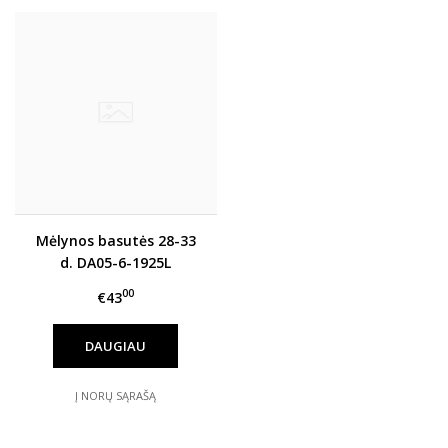
Mėlynos basutės 28-33
d. DA05-6-1925L
00
€43
DAUGIAU
Į NORŲ SĄRAŠĄ