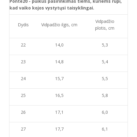
Ponte20 - puikus pasirinkimas tiems, kuriems rūpi,
kad vaiko kojos vystytųsi taisyklingai.
Vidpadžio
Dydis
Vidpadžio ilgis, cm
plotis, cm
22
14,0
5,3
23
14,8
5,4
24
15,7
5,5
25
16,5
5,8
26
17,1
6,0
27
17,7
6,1