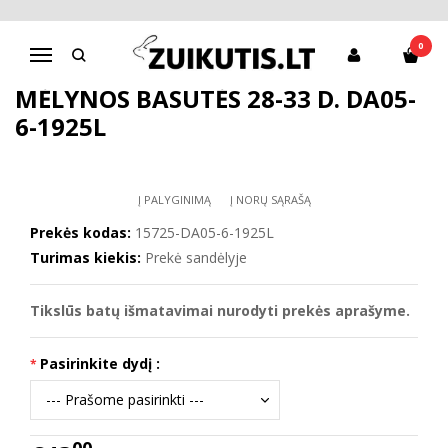
Pagrindinis
D.D.Step batai berniukams
Mėlynos basutės 28-33 d. DA05-6-1925L
0
Navigacija
MĖLYNOS BASUTĖS 28-33 D. DA05-
6-1925L
Į PALYGINIMĄ
Į NORŲ SĄRAŠĄ
Prekės kodas:
15725-DA05-6-1925L
Turimas kiekis:
Prekė sandėlyje
Tikslūs batų išmatavimai nurodyti prekės aprašyme.
Pasirinkite dydį :