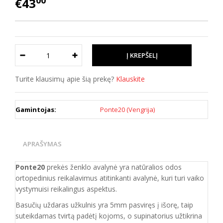
00
€43
Turite klausimų apie šią prekę?
Klauskite
Gamintojas:
Ponte20 (Vengrija)
APRAŠYMAS
Ponte20
prekės ženklo avalynė yra natūralios odos
ortopedinius reikalavimus atitinkanti
avalynė, kuri
turi vaiko
vystymuisi reikalingus aspektus.
Basučių uždaras užkulnis yra 5mm pasviręs į išorę, taip
suteikdamas tvirtą padėtį kojoms, o supinatorius užtikrina