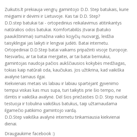
Zuikutis.lt prekiauja vengrų gamintojo D.D. Step batukais, kurie
mėgiami ir dėvimi ir Lietuvoje. Kas tai D.D. Step?
D.D.step batukai tai - ortopedinius reikalavimus atitinkantys
natūralios odos batukai. Komfortabilūs įtvarai (batuko
paaukštinimai) sumažina vaiko kojyčių nuovargį, leidžia
taisyklingai jas laikyti ir lengvai judėti. Batai internetu.
Ortopediniai D.D.Step batai vaikams pripažinti visoje Europoje.
Nesvarbu, ar tai batai mergaitei, ar tai batai berniukui,
gamintojas naudoja pačios aukščiausios kokybės medžiagas,
tokias kaip natūrali oda, kaučiukas. Jos užtikrina, kad vaikiška
avalynė tarnaus ilgai.
Kiekvienais metais vis labiau ir labiau spartėjant gyvenimo
tempui viskas kas mus supa, turi taikytis prie šio tempo, ne
išimtis ir vaikiška avalynė. Dėl šios priežasties D.D. Step nuolat
testuoja ir tobulina vaikiškus batukus, taip užtarnaudama
ilgamečio patikimo gamintojo vardą.
D.D.Step vaikiška avalynė internetu tinkamiausia kiekvienai
dienai.
Draugaukime facebook :)