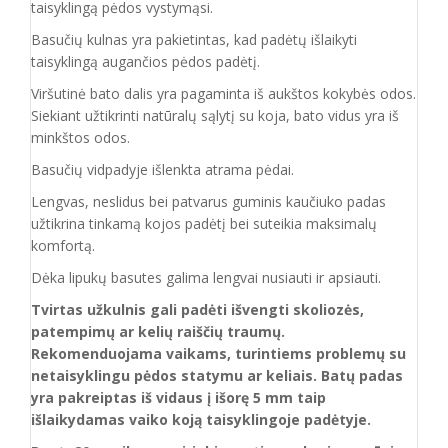
taisyklingą pėdos vystymąsi.
Basučių kulnas yra pakietintas, kad padėtų išlaikyti
taisyklingą augančios pėdos padėtį.
Viršutinė bato dalis yra pagaminta iš aukštos
kokybės odos.
Siekiant užtikrinti natūralų sąlytį su koja, bato vidus yra iš
minkštos odos.
Basučių vidpadyje išlenkta atrama pėdai.
Lengvas, neslidus bei patvarus guminis kaučiuko padas
užtikrina tinkamą kojos padėtį bei suteikia maksimalų
komfortą.
Dėka lipukų basutes galima lengvai nusiauti ir apsiauti.
Tvirtas užkulnis gali padėti išvengti skoliozės,
patempimų ar kelių raiščių traumų.
Rekomenduojama vaikams, turintiems problemų su
netaisyklingu pėdos statymu ar keliais. Batų padas
yra pakreiptas iš vidaus į išorę 5 mm taip
išlaikydamas vaiko koją taisyklingoje padėtyje.