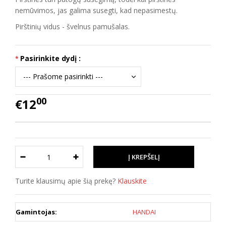
nemūvimos, jas galima susegti, kad nepasimestų.
Pirštinių vidus - švelnus pamušalas.
Pasirinkite dydį :
00
€12
Turite klausimų apie šią prekę?
Klauskite
Gamintojas:
HANDAI