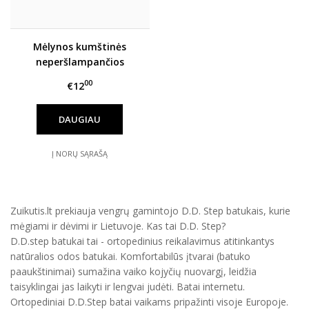
Mėlynos kumštinės
neperšlampančios
sniego pirštinės HANDAI
00
€12
DAUGIAU
Į NORŲ SĄRAŠĄ
Zuikutis.lt prekiauja vengrų gamintojo D.D. Step batukais, kurie
mėgiami ir dėvimi ir Lietuvoje. Kas tai D.D. Step?
D.D.step batukai tai - ortopedinius reikalavimus atitinkantys
natūralios odos batukai. Komfortabilūs įtvarai (batuko
paaukštinimai) sumažina vaiko kojyčių nuovargį, leidžia
taisyklingai jas laikyti ir lengvai judėti. Batai internetu.
Ortopediniai D.D.Step batai vaikams pripažinti visoje Europoje.