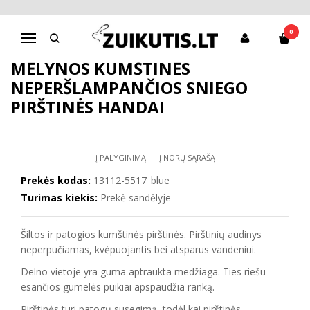
Pagrindinis
Apranga berniukams
Kepurės, pirštinės
Mėlynos kumštinės neperšlampančios sniego pirštinės HANDAI
0
Navigacija
MĖLYNOS KUMŠTINĖS
NEPERŠLAMPANČIOS SNIEGO
PIRŠTINĖS HANDAI
Į PALYGINIMĄ
Į NORŲ SĄRAŠĄ
Prekės kodas:
13112-5517_blue
Turimas kiekis:
Prekė sandėlyje
Šiltos ir patogios kumštinės pirštinės. Pirštinių audinys
neperpučiamas, kvėpuojantis bei atsparus vandeniui.
Delno vietoje yra guma aptraukta medžiaga. Ties riešu
esančios gumelės puikiai apspaudžia ranką.
Pirštinės turi patogų susegimą, todėl kai pirštinės