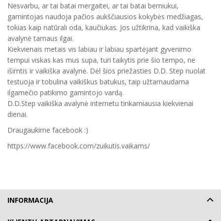
Nesvarbu, ar tai batai mergaitei, ar tai batai berniukui,
gamintojas naudoja pačios aukščiausios kokybės medžiagas,
tokias kaip natūrali oda, kaučiukas. Jos užtikrina, kad vaikiška
avalynė tarnaus ilgai.
Kiekvienais metais vis labiau ir labiau spartėjant gyvenimo
tempui viskas kas mus supa, turi taikytis prie šio tempo, ne
išimtis ir vaikiška avalynė. Dėl šios priežasties D.D. Step nuolat
testuoja ir tobulina vaikiškus batukus, taip užtarnaudama
ilgamečio patikimo gamintojo vardą.
D.D.Step vaikiška avalynė internetu tinkamiausia kiekvienai
dienai.
Draugaukime facebook :)
https://www.facebook.com/zuikutis.vaikams/
INFORMACIJA