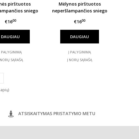
nės pirštuotos
Mėlynos pirštuotos
ampančios sniego
neperšlampančios sniego
štinės HANDAI
pirštinės HANDAI
00
00
€16
€16
DAUGIAU
DAUGIAU
Į PALYGINIMĄ
Į PALYGINIMĄ
 NORŲ SĄRAŠĄ
Į NORŲ SĄRAŠĄ
lapių)
ATSISKAITYMAS PRISTATYMO METU