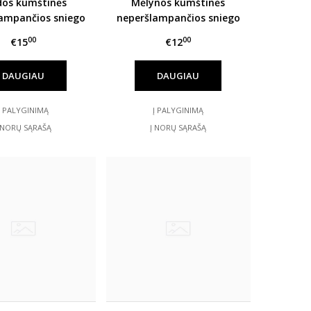
dos kumštinės
Mėlynos kumštinės
ampančios sniego
neperšlampančios sniego
štinės HANDAI
pirštinės HANDAI
00
00
€15
€12
DAUGIAU
DAUGIAU
Į PALYGINIMĄ
Į PALYGINIMĄ
 NORŲ SĄRAŠĄ
Į NORŲ SĄRAŠĄ