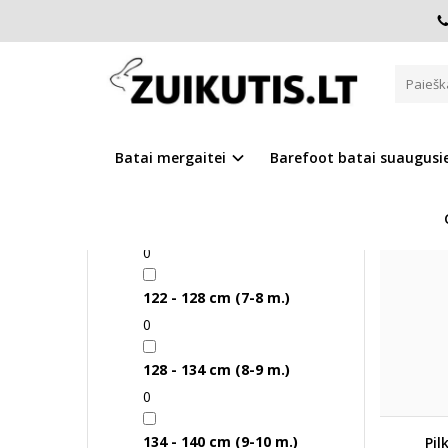
HAND
PASIRINK SAVYBES
Pagrindinis
Pasirinkite dydį
Preki
110 - 116 cm (5-6 m.)
Batai mergaitei
Barefoot batai suaugus
0
116 - 122 cm (6-7 m.)
0
122 - 128 cm (7-8 m.)
0
128 - 134 cm (8-9 m.)
0
134 - 140 cm (9-10 m.)
Pil