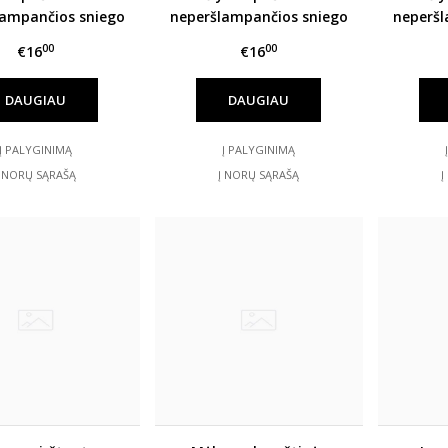
lampančios sniego
neperšlampančios sniego
neperšl
štinės HANDAI
pirštinės HANDAI
pir
00
00
€16
€16
DAUGIAU
DAUGIAU
Į PALYGINIMĄ
Į PALYGINIMĄ
Į NORŲ SĄRAŠĄ
Į NORŲ SĄRAŠĄ
Į