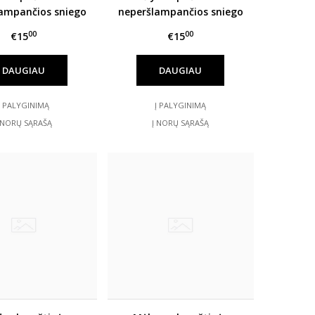
ampančios sniego
neperšlampančios sniego
štinės HANDAI
pirštinės HANDAI
00
00
€15
€15
DAUGIAU
DAUGIAU
Į PALYGINIMĄ
Į PALYGINIMĄ
 NORŲ SĄRAŠĄ
Į NORŲ SĄRAŠĄ