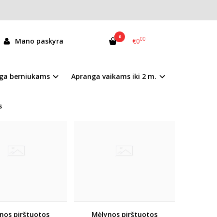
0
00
Mano paskyra
€0
ga berniukams
Apranga vaikams iki 2 m.
s
nos pirštuotos
Mėlynos pirštuotos