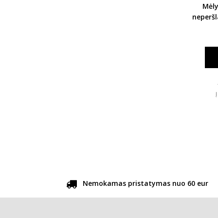
Mėly
neperš
pirštin
Nemokamas pristatymas nuo 60 eur