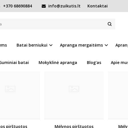
+370 68690884
info@zuikutis.lt
Kontaktai
AI
Pirkite pagal gamintoją
HANDAI
ų palyginimas
(0)
iems
Batai berniukui
Apranga mergaitėms
Apran
Guminiai batai
Mokyklinė apranga
Blog'as
Apie mu
kos pirštuotos
Mėlynos pirštuotos
Mėly