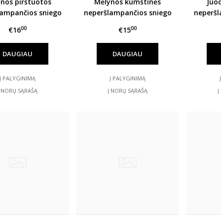
nos pirštuotos
Mėlynos kumštinės
Juo
lampančios sniego
neperšlampančios sniego
neperšl
štinės HANDAI
pirštinės HANDAI
pir
00
00
€16
€15
DAUGIAU
DAUGIAU
Į PALYGINIMĄ
Į PALYGINIMĄ
Į NORŲ SĄRAŠĄ
Į NORŲ SĄRAŠĄ
Į