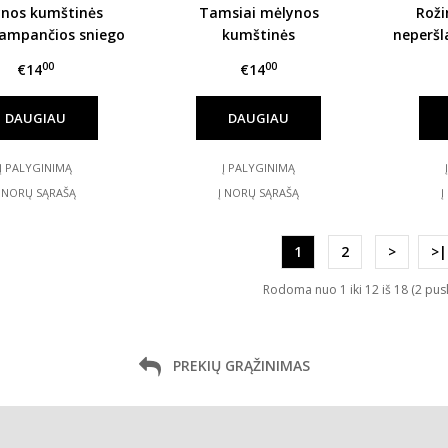
nos kumštinės
Tamsiai mėlynos
Roži
lampančios sniego
kumštinės
neperšl
ės su užtrauktuku
neperšlampančios sniego
pir
00
00
€14
€14
HANDAI
pirštinės su užtrauktuku
HANDAI
DAUGIAU
DAUGIAU
Į PALYGINIMĄ
Į PALYGINIMĄ
Į NORŲ SĄRAŠĄ
Į NORŲ SĄRAŠĄ
Į
1
2
>
>|
Rodoma nuo 1 iki 12 iš 18 (2 pus
PREKIŲ GRĄŽINIMAS